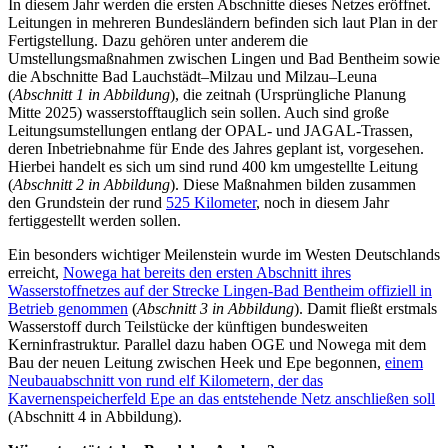
In diesem Jahr werden die ersten Abschnitte dieses Netzes eröffnet.
Leitungen in mehreren Bundesländern befinden sich laut Plan in der
Fertigstellung. Dazu gehören unter anderem die
Umstellungsmaßnahmen zwischen Lingen und Bad Bentheim sowie
die Abschnitte Bad Lauchstädt–Milzau und Milzau–Leuna
(
Abschnitt 1 in Abbildung
), die zeitnah (Ursprüngliche Planung
Mitte 2025) wasserstofftauglich sein sollen. Auch sind große
Leitungsumstellungen entlang der OPAL- und JAGAL-Trassen,
deren Inbetriebnahme für Ende des Jahres geplant ist, vorgesehen.
Hierbei handelt es sich um sind rund 400 km umgestellte Leitung
(
Abschnitt 2 in Abbildung
). Diese Maßnahmen bilden zusammen
den Grundstein der rund
525 Kilometer
, noch in diesem Jahr
fertiggestellt werden sollen.
Ein besonders wichtiger Meilenstein wurde im Westen Deutschlands
erreicht,
Nowega hat bereits den ersten Abschnitt ihres
Wasserstoffnetzes auf der Strecke Lingen-Bad Bentheim offiziell in
Betrieb genommen
(
Abschnitt 3 in Abbildung
). Damit fließt erstmals
Wasserstoff durch Teilstücke der künftigen bundesweiten
Kerninfrastruktur. Parallel dazu haben OGE und Nowega mit dem
Bau der neuen Leitung zwischen Heek und Epe begonnen,
einem
Neubauabschnitt von rund elf Kilometern, der das
Kavernenspeicherfeld Epe an das entstehende Netz anschließen soll
(Abschnitt 4 in Abbildung).