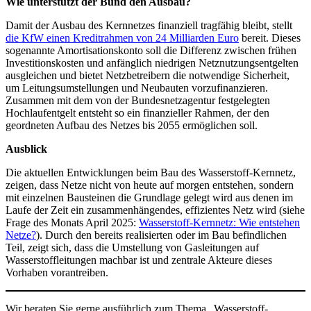
Wie unterstützt der Bund den Ausbau?
Damit der Ausbau des Kernnetzes finanziell tragfähig bleibt, stellt
die KfW einen Kreditrahmen von 24 Milliarden Euro
bereit. Dieses
sogenannte Amortisationskonto soll die Differenz zwischen frühen
Investitionskosten und anfänglich niedrigen Netznutzungsentgelten
ausgleichen und bietet Netzbetreibern die notwendige Sicherheit,
um Leitungsumstellungen und Neubauten vorzufinanzieren.
Zusammen mit dem von der Bundesnetzagentur festgelegten
Hochlaufentgelt entsteht so ein finanzieller Rahmen, der den
geordneten Aufbau des Netzes bis 2055 ermöglichen soll.
Ausblick
Die aktuellen Entwicklungen beim Bau des Wasserstoff-Kernnetz,
zeigen, dass Netze nicht von heute auf morgen entstehen, sondern
mit einzelnen Bausteinen die Grundlage gelegt wird aus denen im
Laufe der Zeit ein zusammenhängendes, effizientes Netz wird (siehe
Frage des Monats April 2025:
Wasserstoff-Kernnetz: Wie entstehen
Netze?
). Durch den bereits realisierten oder im Bau befindlichen
Teil, zeigt sich, dass die Umstellung von Gasleitungen auf
Wasserstoffleitungen machbar ist und zentrale Akteure dieses
Vorhaben vorantreiben.
Wir beraten Sie gerne ausführlich zum Thema „Wasserstoff-