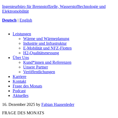
Ingenieurbüro für Brennstoffzelle, Wasserstofftechnologie und
Elektromobilität
Deutsch
|
English
Leistungen
Wärme und Wärmeplanung
Industrie und Infrastruktur
E-Mobilität und NFZ-Flotten
H2-Qualitätsmessung
Über Uns
Kund*innen und Referenzen
Unsere Partner
Veröffentlichungen
Karriere
Kontakt
Frage des Monats
Podcast
Aktuelles
16. Dezember 2025
by
Fabian Haasenleder
FRAGE DES MONATS