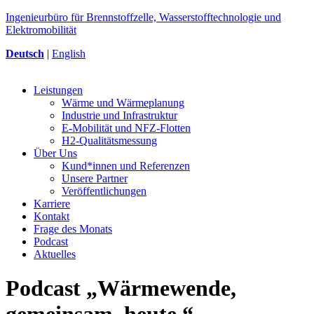
Ingenieurbüro für Brennstoffzelle, Wasserstofftechnologie und
Elektromobilität
Deutsch
|
English
Leistungen
Wärme und Wärmeplanung
Industrie und Infrastruktur
E-Mobilität und NFZ-Flotten
H2-Qualitätsmessung
Über Uns
Kund*innen und Referenzen
Unsere Partner
Veröffentlichungen
Karriere
Kontakt
Frage des Monats
Podcast
Aktuelles
Podcast „Wärmewende,