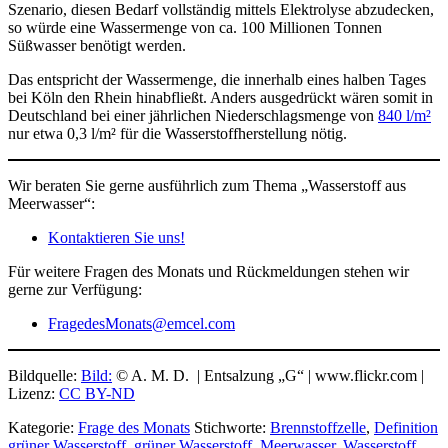
Szenario, diesen Bedarf vollständig mittels Elektrolyse abzudecken,
so würde eine Wassermenge von ca. 100 Millionen Tonnen
Süßwasser benötigt werden.
Das entspricht der Wassermenge, die innerhalb eines halben Tages
bei Köln den Rhein hinabfließt. Anders ausgedrückt wären somit in
Deutschland bei einer jährlichen Niederschlagsmenge von
840 l/m²
nur etwa 0,3 l/m² für die Wasserstoffherstellung nötig.
Wir beraten Sie gerne ausführlich zum Thema „Wasserstoff aus
Meerwasser“:
Kontaktieren Sie uns!
Für weitere Fragen des Monats und Rückmeldungen stehen wir
gerne zur Verfügung:
FragedesMonats@emcel.com
Bildquelle:
Bild:
© A. M. D. | Entsalzung „G“ | www.flickr.com |
Lizenz:
CC BY-ND
Kategorie:
Frage des Monats
Stichworte:
Brennstoffzelle
,
Definition
grüner Wasserstoff
,
grüner Wasserstoff
,
Meerwasser
,
Wasserstoff
,