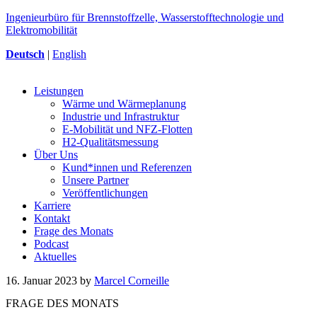
Ingenieurbüro für Brennstoffzelle, Wasserstofftechnologie und
Elektromobilität
Deutsch
|
English
Leistungen
Wärme und Wärmeplanung
Industrie und Infrastruktur
E-Mobilität und NFZ-Flotten
H2-Qualitätsmessung
Über Uns
Kund*innen und Referenzen
Unsere Partner
Veröffentlichungen
Karriere
Kontakt
Frage des Monats
Podcast
Aktuelles
16. Januar 2023
by
Marcel Corneille
FRAGE DES MONATS