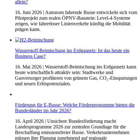
allein?
16. Juni 2026
| Autonom fahrende Busse entwickeln sich vom
Pilotprojekt zum realen ÖPNV-Baustein: Level-4-Systeme
zeigen, wie fahrerloser Linienverkehr künftig die Mobilität
prägen kann.
Wasserstoff-Beimischung ins Erdgasnetz: Ist das heute ein
Business Case?
16. Mai 2026
| Wasserstoff-Beimischung ins Erdgasnetz kann
heute wirtschaftlich attraktiv sein: Stadtwerke und
Gasversorger profitieren von grünem Gas, CO₂-Einsparungen
und neuen Erlöspotenzialen.
Förderung für E-Busse: Welche Förderprogramme bieten die
Bundesländer im Jahr 2026?
16. April 2026
| Unsichere Bundesförderung macht
Landesprogramme 2026 zur zentralen Grundlage für die
Beschaffung emissionsfreier Busse. Verkehrsunternehmen
müssen ihre Planung zunehmend auf regionale