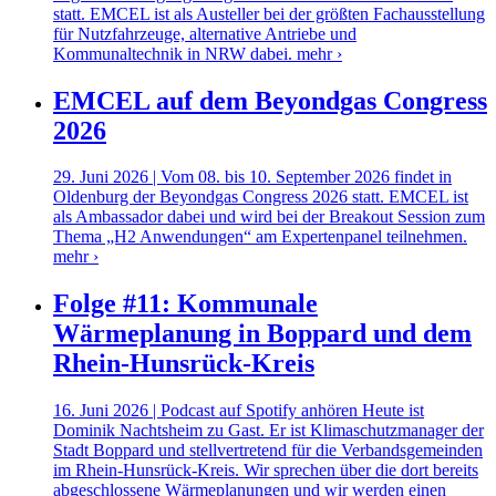
statt. EMCEL ist als Austeller bei der größten Fachausstellung
für Nutzfahrzeuge, alternative Antriebe und
Kommunaltechnik in NRW dabei.
mehr ›
EMCEL auf dem Beyondgas Congress
2026
29. Juni 2026 | Vom 08. bis 10. September 2026 findet in
Oldenburg der Beyondgas Congress 2026 statt. EMCEL ist
als Ambassador dabei und wird bei der Breakout Session zum
Thema „H2 Anwendungen“ am Expertenpanel teilnehmen.
mehr ›
Folge #11: Kommunale
Wärmeplanung in Boppard und dem
Rhein-Hunsrück-Kreis
16. Juni 2026 | Podcast auf Spotify anhören Heute ist
Dominik Nachtsheim zu Gast. Er ist Klimaschutzmanager der
Stadt Boppard und stellvertretend für die Verbandsgemeinden
im Rhein-Hunsrück-Kreis. Wir sprechen über die dort bereits
abgeschlossene Wärmeplanungen und wir werden einen