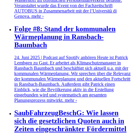
Wasserstoff im öffentlichen Personennahverkehr befasste.
Veranstaltet wurde das Event von der Fachzeitschrift
AUTOBUS in Zusammenarbeit mit der l’Università di
Genova.
mehr ›
Folge #8: Stand der kommunalen
Wärmeplanung in Ransbach-
Baumbach
24. Juni 2025 | Podcast auf Spotify anhören Heute ist Patrick
Lembgen zu Gast. Er arbeitet als Klimaschutzmanager in
Ransbach Baumbach und beschäftigt sich aktuell u.a. mit der
kommunalen Wärmeplanung. Wir sprechen über die Relevanz
der kommunalen Wärmeplanung und den aktuellen Fortschritt
in Ransbach-Baumbach. Außerdem gibt Patrick einen
Einblick, wie die Bevölkerung aktiv in die Erstellung
eingebunden wird und systematisch am gesamten
Planungsprozess mitwirkt.
mehr ›
SaubFahrzeugBeschG: Wie lassen
sich die gesetzlichen Quoten auch in
Zeiten eingeschränkter Fördermittel