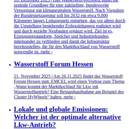
zentrale Grundlage für eine zukünftige, bundesweite
Versorgung mit klimaneutralem Wasserstoff. Nach Vorgaben
der Bundesnetzagentur soll bis 2032 ein etwa 9.000
Kilometer langes Leitungsnetz entstehen, das vor allem durch
die Umstellung bestehender Erdgasleitungen realisiert wird
und durch gezielte Neubauten ergänzt wird. Ziel ist es,
Erzeugungsstandorte, Speicher und Industriekunden
miteinander zu verbinden und damit die Infrastruktur
bereitzustellen, die für den Markthochlauf von Wasserstoff
notwendig ist.
mehr ›
Wasserstoff Forum Hessen
21. November 2025 | Am 26.11.2025 findet das Wasserstoff
Forum Hessen statt. EMCEL wird einen Vortrag zum Thema
„Wann kommt der Markthochlauf für Lkw mit
Wasserstoffantrieb? Eine Bestandsaufnahme am Beispiel des
Cluster HyWheels“ halten.
mehr ›
Lokale und globale Emissionen:
Welcher ist der optimale alternative
Lkw-Antrieb?