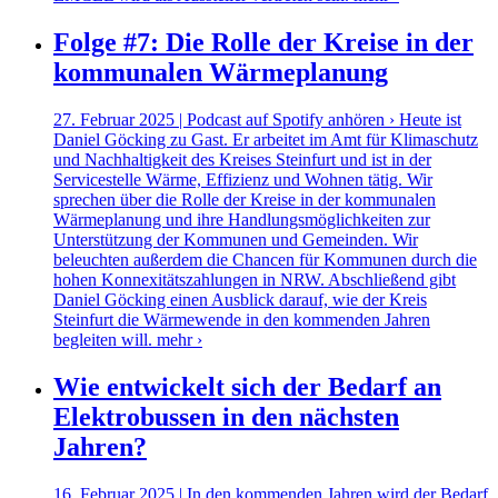
Folge #7: Die Rolle der Kreise in der
kommunalen Wärmeplanung
27. Februar 2025 | Podcast auf Spotify anhören › Heute ist
Daniel Göcking zu Gast. Er arbeitet im Amt für Klimaschutz
und Nachhaltigkeit des Kreises Steinfurt und ist in der
Servicestelle Wärme, Effizienz und Wohnen tätig. Wir
sprechen über die Rolle der Kreise in der kommunalen
Wärmeplanung und ihre Handlungsmöglichkeiten zur
Unterstützung der Kommunen und Gemeinden. Wir
beleuchten außerdem die Chancen für Kommunen durch die
hohen Konnexitätszahlungen in NRW. Abschließend gibt
Daniel Göcking einen Ausblick darauf, wie der Kreis
Steinfurt die Wärmewende in den kommenden Jahren
begleiten will.
mehr ›
Wie entwickelt sich der Bedarf an
Elektrobussen in den nächsten
Jahren?
16. Februar 2025 | In den kommenden Jahren wird der Bedarf