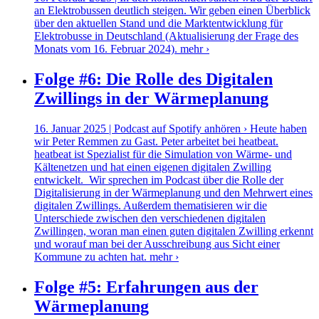
an Elektrobussen deutlich steigen. Wir geben einen Überblick
über den aktuellen Stand und die Marktentwicklung für
Elektrobusse in Deutschland (Aktualisierung der Frage des
Monats vom 16. Februar 2024).
mehr ›
Folge #6: Die Rolle des Digitalen
Zwillings in der Wärmeplanung
16. Januar 2025 | Podcast auf Spotify anhören › Heute haben
wir Peter Remmen zu Gast. Peter arbeitet bei heatbeat.
heatbeat ist Spezialist für die Simulation von Wärme- und
Kältenetzen und hat einen eigenen digitalen Zwilling
entwickelt. Wir sprechen im Podcast über die Rolle der
Digitalisierung in der Wärmeplanung und den Mehrwert eines
digitalen Zwillings. Außerdem thematisieren wir die
Unterschiede zwischen den verschiedenen digitalen
Zwillingen, woran man einen guten digitalen Zwilling erkennt
und worauf man bei der Ausschreibung aus Sicht einer
Kommune zu achten hat.
mehr ›
Folge #5: Erfahrungen aus der
Wärmeplanung