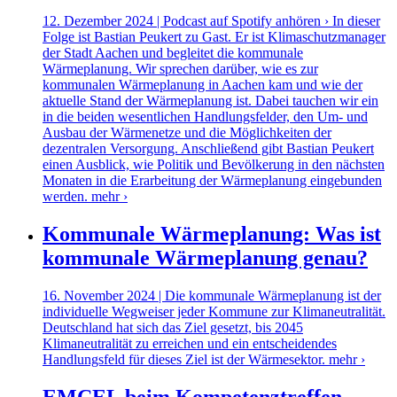
12. Dezember 2024 | Podcast auf Spotify anhören › In dieser
Folge ist Bastian Peukert zu Gast. Er ist Klimaschutzmanager
der Stadt Aachen und begleitet die kommunale
Wärmeplanung. Wir sprechen darüber, wie es zur
kommunalen Wärmeplanung in Aachen kam und wie der
aktuelle Stand der Wärmeplanung ist. Dabei tauchen wir ein
in die beiden wesentlichen Handlungsfelder, den Um- und
Ausbau der Wärmenetze und die Möglichkeiten der
dezentralen Versorgung. Anschließend gibt Bastian Peukert
einen Ausblick, wie Politik und Bevölkerung in den nächsten
Monaten in die Erarbeitung der Wärmeplanung eingebunden
werden.
mehr ›
Kommunale Wärmeplanung: Was ist
kommunale Wärmeplanung genau?
16. November 2024 | Die kommunale Wärmeplanung ist der
individuelle Wegweiser jeder Kommune zur Klimaneutralität.
Deutschland hat sich das Ziel gesetzt, bis 2045
Klimaneutralität zu erreichen und ein entscheidendes
Handlungsfeld für dieses Ziel ist der Wärmesektor.
mehr ›
EMCEL beim Kompetenztreffen