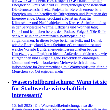
wir zwei Gäste : Felix Keß-Krüger ist Geschäftsführer der
Energieland Kreis Steinfurt eG Bürgerenergiegenossenschaft.
Die Genossenschaft setzt Projekte im Bereich erneuerbarer
Energien um und beteiligt die Bürgerinnen und Bürger an der
Energiewende. Daniel Göcking arbeitet im Amt für
Klimaschutz und Nachhaltigkeit des Kreises Steinfurt und ist
in der Servicestelle Wärme, Effizienz und Wohnen tätig.
Daniel und ich haben bereits den Podcast Folge 7 "Die Rolle
der Kreise in der kommunalen Wärmeplanung"
aufgenommen. In dieser Folge berichten Felix und Daniel,
wie die Energieland Kreis Steinfurt eG entstanden ist und
welche Vorteile Bürgerenergiegenossenschaften bei der
Umsetzung von Projekten bieten. Außerdem erklären sie, wie
Bürgerinnen und Bürger eigene Projektideen einbringen
können und welche konkreten Mehrwerte sich daraus,
insbesondere im Zusammenhang mit Wärmeprojekten, für die
Menschen vor Ort ergeben.
mehr ›
Wasserstoffbeimischung: Wann ist sie
für Stadtwerke wirtschaftlich
interessant?
16. Juli 2025 | Die Wasserstoffbeimischung, also die
Beimischung von kleinen Mengen grünen Wasserstoffs in das