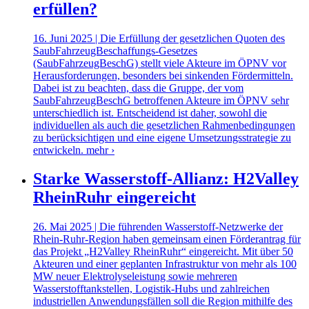
erfüllen?
16. Juni 2025 | Die Erfüllung der gesetzlichen Quoten des
SaubFahrzeugBeschaffungs-Gesetzes
(SaubFahrzeugBeschG) stellt viele Akteure im ÖPNV vor
Herausforderungen, besonders bei sinkenden Fördermitteln.
Dabei ist zu beachten, dass die Gruppe, der vom
SaubFahrzeugBeschG betroffenen Akteure im ÖPNV sehr
unterschiedlich ist. Entscheidend ist daher, sowohl die
individuellen als auch die gesetzlichen Rahmenbedingungen
zu berücksichtigen und eine eigene Umsetzungsstrategie zu
entwickeln.
mehr ›
Starke Wasserstoff-Allianz: H2Valley
RheinRuhr eingereicht
26. Mai 2025 | Die führenden Wasserstoff-Netzwerke der
Rhein-Ruhr-Region haben gemeinsam einen Förderantrag für
das Projekt „H2Valley RheinRuhr“ eingereicht. Mit über 50
Akteuren und einer geplanten Infrastruktur von mehr als 100
MW neuer Elektrolyseleistung sowie mehreren
Wasserstofftankstellen, Logistik-Hubs und zahlreichen
industriellen Anwendungsfällen soll die Region mithilfe des