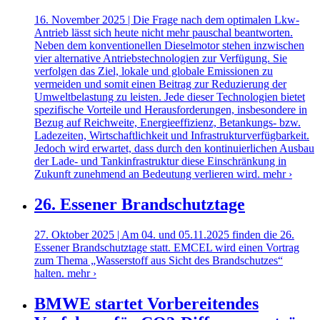
16. November 2025 | Die Frage nach dem optimalen Lkw-
Antrieb lässt sich heute nicht mehr pauschal beantworten.
Neben dem konventionellen Dieselmotor stehen inzwischen
vier alternative Antriebstechnologien zur Verfügung. Sie
verfolgen das Ziel, lokale und globale Emissionen zu
vermeiden und somit einen Beitrag zur Reduzierung der
Umweltbelastung zu leisten. Jede dieser Technologien bietet
spezifische Vorteile und Herausforderungen, insbesondere in
Bezug auf Reichweite, Energieeffizienz, Betankungs- bzw.
Ladezeiten, Wirtschaftlichkeit und Infrastrukturverfügbarkeit.
Jedoch wird erwartet, dass durch den kontinuierlichen Ausbau
der Lade- und Tankinfrastruktur diese Einschränkung in
Zukunft zunehmend an Bedeutung verlieren wird.
mehr ›
26. Essener Brandschutztage
27. Oktober 2025 | Am 04. und 05.11.2025 finden die 26.
Essener Brandschutztage statt. EMCEL wird einen Vortrag
zum Thema „Wasserstoff aus Sicht des Brandschutzes“
halten.
mehr ›
BMWE startet Vorbereitendes