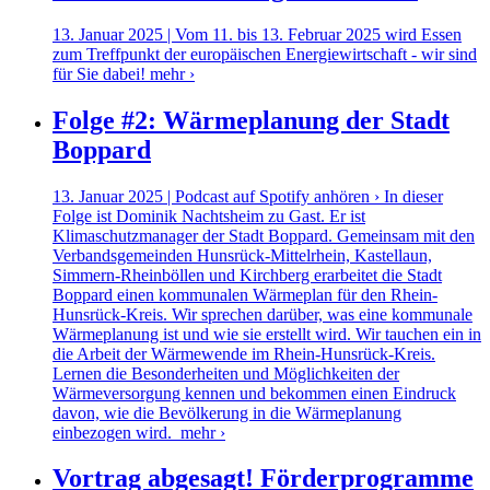
13. Januar 2025 | Vom 11. bis 13. Februar 2025 wird Essen
zum Treffpunkt der europäischen Energiewirtschaft - wir sind
für Sie dabei!
mehr ›
Folge #2: Wärmeplanung der Stadt
Boppard
13. Januar 2025 | Podcast auf Spotify anhören › In dieser
Folge ist Dominik Nachtsheim zu Gast. Er ist
Klimaschutzmanager der Stadt Boppard. Gemeinsam mit den
Verbandsgemeinden Hunsrück-Mittelrhein, Kastellaun,
Simmern-Rheinböllen und Kirchberg erarbeitet die Stadt
Boppard einen kommunalen Wärmeplan für den Rhein-
Hunsrück-Kreis. Wir sprechen darüber, was eine kommunale
Wärmeplanung ist und wie sie erstellt wird. Wir tauchen ein in
die Arbeit der Wärmewende im Rhein-Hunsrück-Kreis.
Lernen die Besonderheiten und Möglichkeiten der
Wärmeversorgung kennen und bekommen einen Eindruck
davon, wie die Bevölkerung in die Wärmeplanung
einbezogen wird.
mehr ›
Vortrag abgesagt! Förderprogramme