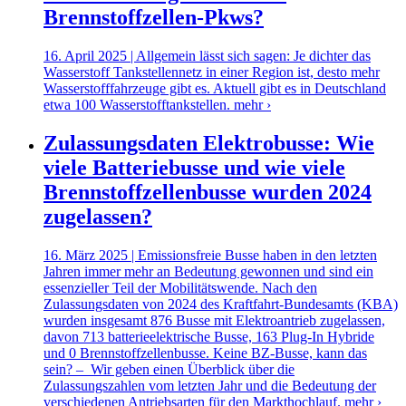
Brennstoffzellen-Pkws?
16. April 2025 | Allgemein lässt sich sagen: Je dichter das
Wasserstoff Tankstellennetz in einer Region ist, desto mehr
Wasserstofffahrzeuge gibt es. Aktuell gibt es in Deutschland
etwa 100 Wasserstofftankstellen.
mehr ›
Zulassungsdaten Elektrobusse: Wie
viele Batteriebusse und wie viele
Brennstoffzellenbusse wurden 2024
zugelassen?
16. März 2025 | Emissionsfreie Busse haben in den letzten
Jahren immer mehr an Bedeutung gewonnen und sind ein
essenzieller Teil der Mobilitätswende. Nach den
Zulassungsdaten von 2024 des Kraftfahrt-Bundesamts (KBA)
wurden insgesamt 876 Busse mit Elektroantrieb zugelassen,
davon 713 batterieelektrische Busse, 163 Plug-In Hybride
und 0 Brennstoffzellenbusse. Keine BZ-Busse, kann das
sein? – Wir geben einen Überblick über die
Zulassungszahlen vom letzten Jahr und die Bedeutung der
verschiedenen Antriebsarten für den Markthochlauf.
mehr ›