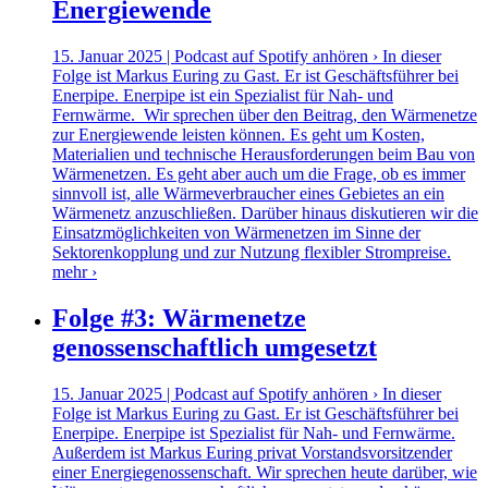
Energiewende
15. Januar 2025 | Podcast auf Spotify anhören › In dieser
Folge ist Markus Euring zu Gast. Er ist Geschäftsführer bei
Enerpipe. Enerpipe ist ein Spezialist für Nah- und
Fernwärme. Wir sprechen über den Beitrag, den Wärmenetze
zur Energiewende leisten können. Es geht um Kosten,
Materialien und technische Herausforderungen beim Bau von
Wärmenetzen. Es geht aber auch um die Frage, ob es immer
sinnvoll ist, alle Wärmeverbraucher eines Gebietes an ein
Wärmenetz anzuschließen. Darüber hinaus diskutieren wir die
Einsatzmöglichkeiten von Wärmenetzen im Sinne der
Sektorenkopplung und zur Nutzung flexibler Strompreise.
mehr ›
Folge #3: Wärmenetze
genossenschaftlich umgesetzt
15. Januar 2025 | Podcast auf Spotify anhören › In dieser
Folge ist Markus Euring zu Gast. Er ist Geschäftsführer bei
Enerpipe. Enerpipe ist Spezialist für Nah- und Fernwärme.
Außerdem ist Markus Euring privat Vorstandsvorsitzender
einer Energiegenossenschaft. Wir sprechen heute darüber, wie