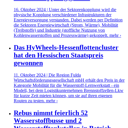
16. Oktober 2024 | Unter der Sektorenkopplung wird die
physische Kopplung verschiedener Infrastrukturen der
Energieversorgung verstanden. Dabei werden per Definition
die Sektoren Energiewirtschaft (Strom, Wärme), Mobilität
(Treibstoffe) und Industrie (stoffliche Nutzung von
Kohlenwasserstoffen und Prozesswärme) gekoppelt.
mehr ›
Das HyWheels-Hessenflottencluster
hat den Hessischen Staatspreis
gewonnen
11. Oktober 2024 | Die Region Fulda
Wirtschaftsförderungsgesellschaft mbH erhält den Preis in der
Kategorie Mobilität für die Wasserstoff-Lernwerkstatt - ein
Modell, bei dem Logistikunternehmen Brennstoffzellen-Lkw
für kurze Zeit mieten können, um sie auf ihren eigenen
Routen zu testen.
mehr ›
Rebus nimmt feierlich 52
Wasserstoffbusse und 2