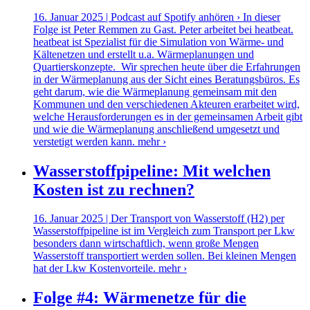
16. Januar 2025 | Podcast auf Spotify anhören › In dieser
Folge ist Peter Remmen zu Gast. Peter arbeitet bei heatbeat.
heatbeat ist Spezialist für die Simulation von Wärme- und
Kältenetzen und erstellt u.a. Wärmeplanungen und
Quartierskonzepte. Wir sprechen heute über die Erfahrungen
in der Wärmeplanung aus der Sicht eines Beratungsbüros. Es
geht darum, wie die Wärmeplanung gemeinsam mit den
Kommunen und den verschiedenen Akteuren erarbeitet wird,
welche Herausforderungen es in der gemeinsamen Arbeit gibt
und wie die Wärmeplanung anschließend umgesetzt und
verstetigt werden kann.
mehr ›
Wasserstoffpipeline: Mit welchen
Kosten ist zu rechnen?
16. Januar 2025 | Der Transport von Wasserstoff (H2) per
Wasserstoffpipeline ist im Vergleich zum Transport per Lkw
besonders dann wirtschaftlich, wenn große Mengen
Wasserstoff transportiert werden sollen. Bei kleinen Mengen
hat der Lkw Kostenvorteile.
mehr ›
Folge #4: Wärmenetze für die