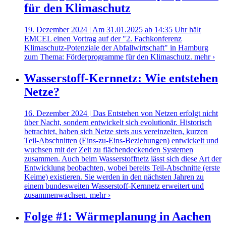
für den Klimaschutz
19. Dezember 2024 | Am 31.01.2025 ab 14:35 Uhr hält
EMCEL einen Vortrag auf der "2. Fachkonferenz
Klimaschutz-Potenziale der Abfallwirtschaft" in Hamburg
zum Thema: Förderprogramme für den Klimaschutz.
mehr ›
Wasserstoff-Kernnetz: Wie entstehen
Netze?
16. Dezember 2024 | Das Entstehen von Netzen erfolgt nicht
über Nacht, sondern entwickelt sich evolutionär. Historisch
betrachtet, haben sich Netze stets aus vereinzelten, kurzen
Teil-Abschnitten (Eins-zu-Eins-Beziehungen) entwickelt und
wuchsen mit der Zeit zu flächendeckenden Systemen
zusammen. Auch beim Wasserstoffnetz lässt sich diese Art der
Entwicklung beobachten, wobei bereits Teil-Abschnitte (erste
Keime) existieren. Sie werden in den nächsten Jahren zu
einem bundesweiten Wasserstoff-Kernnetz erweitert und
zusammenwachsen.
mehr ›
Folge #1: Wärmeplanung in Aachen