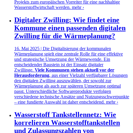
Projekts zum europäischen Vorreiter für eine nachhaltige
Wasserstoffwirtschaft werden.
mehr ›
Digitaler Zwilling: Wie findet eine
Kommune einen passenden digitalen
Zwilling für die Wärmeplanung?
16. Mai 2025 | Die Digitalisierung der kommunalen
Wärmeplanung spielt eine zentrale Rolle für eine effektive
und strategische Umsetzung der Wärmewende. Ein
entscheidender Baustein ist der Einsatz digitaler
Zwillinge.
Viele Kommunen stehen aktuell vor der
Herausforderung
, aus einer Vielzahl verfügbarer Lösungen
den digitalen Zwilling auszuwählen, der sowohl zur
Wärmeplanung als auch zur späteren Umsetzung optimal
passt. Unterschiedliche Softwareprodukte verfolgen
verschiedene technische Ansätze und Nutzungsschwerpunkte
– eine fundierte Auswahl ist daher entscheidend.
mehr ›
Wasserstoff Tankstellennetz: Wie
korrelieren Wasserstofftankstellen
und Zulassungszahlen von