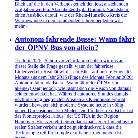
Blick auf die in den Verbandsgemeinden jetzt anstehenden
Aufgaben werfen. Abschließend gibt Dominik Nachtsheim
einen Ausblick darauf, wie der Rhein-Hunsrück-Kreis die
Wärmewände in den kommenden Jahren begleiten will.
mehr ›
Autonom fahrende Busse: Wann fährt
der ÖPNV-Bus von allein?
16. Juni 2026 | Schon vor zehn Jahren haben wir uns an
dieser Stelle die Frage gestellt, wann der fahrerlose
Linienverkehr Realität wird – ein Blick auf unsere Frage des
Monats aus dem Jahr 2016 (Frage des Monats Februar 2026:
Autonom fahrende Busse: Wann fährt der ÖPNV von
alleine?) zeigt jedoch, wie rasant sich die Vision von damals
seither entwickelt hat. Während autonome Shuttles damals
noch in streng begrenzten Arealen als Kleinbusse erprobt
wurden, bewegen sich moderne Systeme heute in völlig
neuen Dimensionen. Ein Meilenstein für diesen Fortschritt ist
das Pionierprojekt „albus“ der ÜSTRA in der Region
Hannover. Hier verkehrt ein vollautomatisierter Linienbus im
realen Straßenverkehr und zeigt eindrucksvoll, dass die
Technologie reif für komplexe urbane Umgebungen ist.