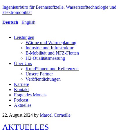
Ingenieurbüro für Brennstoffzelle, Wasserstofftechnologie und
Elektromobilität
Deutsch
|
English
Leistungen
Wärme und Wärmeplanung
Industrie und Infrastruktur
E-Mobilität und NFZ-Flotten
H2-Qualitätsmessung
Über Uns
Kund*innen und Referenzen
Unsere Partner
Veröffentlichungen
Karriere
Kontakt
Frage des Monats
Podcast
Aktuelles
22. August 2024
by
Marcel Corneille
AKTUELLES