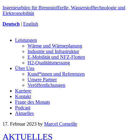
Ingenieurbüro für Brennstoffzelle, Wasserstofftechnologie und
Elektromobilität
Deutsch
|
English
Leistungen
Wärme und Wärmeplanung
Industrie und Infrastruktur
E-Mobilität und NFZ-Flotten
H2-Qualitätsmessung
Über Uns
Kund*innen und Referenzen
Unsere Partner
Veröffentlichungen
Karriere
Kontakt
Frage des Monats
Podcast
Aktuelles
17. Februar 2023
by
Marcel Corneille
AKTUELLES