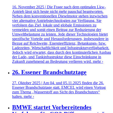
16. November 2025 | Die Frage nach dem optimalen Lkw-
Antrieb lässt sich heute nicht mehr pauschal beantworten.
Neben dem konventionellen Dieselmotor stehen inzwischen
vier alternative Antriebstechnologien zur Verfügung. Sie
verfolgen das Ziel, lokale und globale Emissionen zu
vermeiden und somit einen Beitrag zur Reduzierung der
Umweltbelastung zu leisten. Jede dieser Technologien bietet
spezifische Vorteile und Herausforderungen, insbesondere in
Bezug auf Reichweite, Energieeffizienz, Betankungs- bzw.
Ladezeiten, Wirtschaftlichkeit und Infrastrukturverfügbarkeit.
Jedoch wird erwartet, dass durch den kontinuierlichen Ausbau
der Lade- und Tankinfrastruktur diese Einschränkung in
Zukunft zunehmend an Bedeutung verlieren wird.
mehr ›
26. Essener Brandschutztage
27. Oktober 2025 | Am 04. und 05.11.2025 finden die 26.
Essener Brandschutztage statt. EMCEL wird einen Vortrag
zum Thema „Wasserstoff aus Sicht des Brandschutzes“
halten.
mehr ›
BMWE startet Vorbereitendes