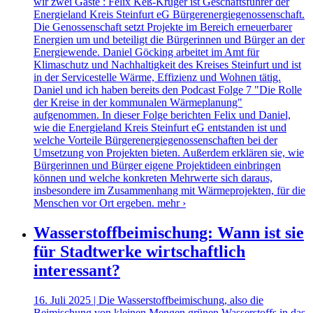
wir zwei Gäste : Felix Keß-Krüger ist Geschäftsführer der
Energieland Kreis Steinfurt eG Bürgerenergiegenossenschaft.
Die Genossenschaft setzt Projekte im Bereich erneuerbarer
Energien um und beteiligt die Bürgerinnen und Bürger an der
Energiewende. Daniel Göcking arbeitet im Amt für
Klimaschutz und Nachhaltigkeit des Kreises Steinfurt und ist
in der Servicestelle Wärme, Effizienz und Wohnen tätig.
Daniel und ich haben bereits den Podcast Folge 7 "Die Rolle
der Kreise in der kommunalen Wärmeplanung"
aufgenommen. In dieser Folge berichten Felix und Daniel,
wie die Energieland Kreis Steinfurt eG entstanden ist und
welche Vorteile Bürgerenergiegenossenschaften bei der
Umsetzung von Projekten bieten. Außerdem erklären sie, wie
Bürgerinnen und Bürger eigene Projektideen einbringen
können und welche konkreten Mehrwerte sich daraus,
insbesondere im Zusammenhang mit Wärmeprojekten, für die
Menschen vor Ort ergeben.
mehr ›
Wasserstoffbeimischung: Wann ist sie
für Stadtwerke wirtschaftlich
interessant?
16. Juli 2025 | Die Wasserstoffbeimischung, also die
Beimischung von kleinen Mengen grünen Wasserstoffs in das