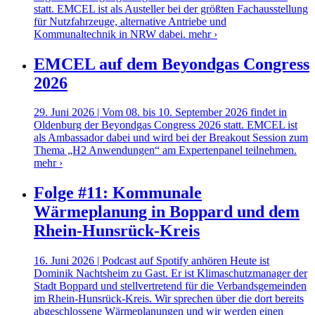
statt. EMCEL ist als Austeller bei der größten Fachausstellung
für Nutzfahrzeuge, alternative Antriebe und
Kommunaltechnik in NRW dabei.
mehr ›
EMCEL auf dem Beyondgas Congress
2026
29. Juni 2026 | Vom 08. bis 10. September 2026 findet in
Oldenburg der Beyondgas Congress 2026 statt. EMCEL ist
als Ambassador dabei und wird bei der Breakout Session zum
Thema „H2 Anwendungen“ am Expertenpanel teilnehmen.
mehr ›
Folge #11: Kommunale
Wärmeplanung in Boppard und dem
Rhein-Hunsrück-Kreis
16. Juni 2026 | Podcast auf Spotify anhören Heute ist
Dominik Nachtsheim zu Gast. Er ist Klimaschutzmanager der
Stadt Boppard und stellvertretend für die Verbandsgemeinden
im Rhein-Hunsrück-Kreis. Wir sprechen über die dort bereits
abgeschlossene Wärmeplanungen und wir werden einen