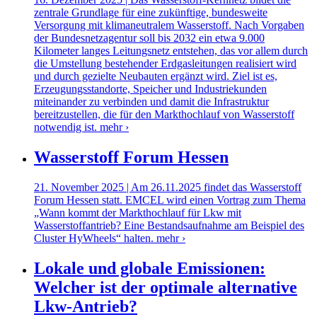
zentrale Grundlage für eine zukünftige, bundesweite
Versorgung mit klimaneutralem Wasserstoff. Nach Vorgaben
der Bundesnetzagentur soll bis 2032 ein etwa 9.000
Kilometer langes Leitungsnetz entstehen, das vor allem durch
die Umstellung bestehender Erdgasleitungen realisiert wird
und durch gezielte Neubauten ergänzt wird. Ziel ist es,
Erzeugungsstandorte, Speicher und Industriekunden
miteinander zu verbinden und damit die Infrastruktur
bereitzustellen, die für den Markthochlauf von Wasserstoff
notwendig ist.
mehr ›
Wasserstoff Forum Hessen
21. November 2025 | Am 26.11.2025 findet das Wasserstoff
Forum Hessen statt. EMCEL wird einen Vortrag zum Thema
„Wann kommt der Markthochlauf für Lkw mit
Wasserstoffantrieb? Eine Bestandsaufnahme am Beispiel des
Cluster HyWheels“ halten.
mehr ›
Lokale und globale Emissionen:
Welcher ist der optimale alternative
Lkw-Antrieb?