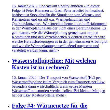
16. Januar 2025 | Podcast auf Spotify anhören › In dieser
Folge ist Peter Remmen zu Gast. Peter arbeitet bei heatbeat.
heatbeat ist Spezialist für die Simulation von Wärme- und
Kältenetzen und erstellt u.a. Wärmeplanungen und
Quartierskonzepte. Wir sprechen heute über die Erfahrungen
in der Wärmeplanung aus der Sicht eines Beratungsbüros. Es
geht darum, wie die Wärmeplanung gemeinsam mit den
Kommunen und den verschiedenen Akteuren erarbeitet wird,
welche Herausforderungen es in der gemeinsamen Arbeit gibt
und wie die Wärmeplanung anschließend umgesetzt und
verstetigt werden kann.
mehr ›
Wasserstoffpipeline: Mit welchen
Kosten ist zu rechnen?
16. Januar 2025 | Der Transport von Wasserstoff (H2) per
Wasserstoffpipeline ist im Vergleich zum Transport per Lkw
besonders dann wirtschaftlich, wenn große Mengen
Wasserstoff transportiert werden sollen. Bei kleinen Mengen
hat der Lkw Kostenvorteile.
mehr ›
Folge #4: Wärmenetze für die