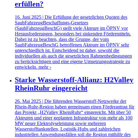
erfüllen?
16. Juni 2025 | Die Erfüllung der gesetzlichen Quoten des
SaubFahrzeugBeschaffungs-Gesetzes
(SaubFahrzeugBeschG) stellt viele Akteure im ÖPNV vor
Herausforderungen, besonders bei sinkenden Fördermitteln.
Dabei ist zu beachten, dass die Gruppe, der vom
SaubFahrzeugBeschG betroffenen Akteure im ÖPNV sehr
unterschiedlich ist. Entscheidend ist daher, sowohl die
individuellen als auch die gesetzlichen Rahmenbedingungen
zu berücksichtigen und eine eigene Umsetzungsstrategie zu
entwickeln.
mehr ›
Starke Wasserstoff-Allianz: H2Valley
RheinRuhr eingereicht
26. Mai 2025 | Die führenden Wasserstoff-Netzwerke der
Rhein-Ruhr-Region haben gemeinsam einen Förderantrag für
das Projekt „H2Valley RheinRuhr“ eingereicht. Mit über 50
Akteuren und einer geplanten Infrastruktur von mehr als 100
MW neuer Elektrolyseleistung sowie mehreren
Wasserstofftankstellen, Logistik-Hubs und zahlreichen
industriellen Anwendungsfällen soll die Region mithilfe des