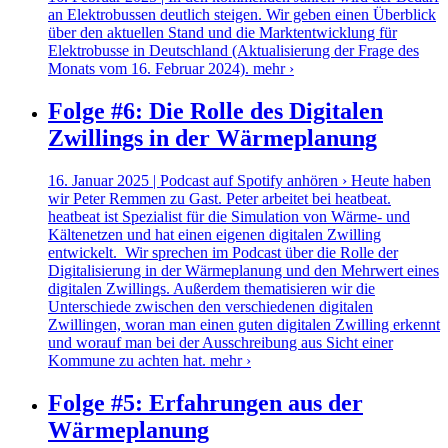
an Elektrobussen deutlich steigen. Wir geben einen Überblick
über den aktuellen Stand und die Marktentwicklung für
Elektrobusse in Deutschland (Aktualisierung der Frage des
Monats vom 16. Februar 2024).
mehr ›
Folge #6: Die Rolle des Digitalen
Zwillings in der Wärmeplanung
16. Januar 2025 | Podcast auf Spotify anhören › Heute haben
wir Peter Remmen zu Gast. Peter arbeitet bei heatbeat.
heatbeat ist Spezialist für die Simulation von Wärme- und
Kältenetzen und hat einen eigenen digitalen Zwilling
entwickelt. Wir sprechen im Podcast über die Rolle der
Digitalisierung in der Wärmeplanung und den Mehrwert eines
digitalen Zwillings. Außerdem thematisieren wir die
Unterschiede zwischen den verschiedenen digitalen
Zwillingen, woran man einen guten digitalen Zwilling erkennt
und worauf man bei der Ausschreibung aus Sicht einer
Kommune zu achten hat.
mehr ›
Folge #5: Erfahrungen aus der
Wärmeplanung