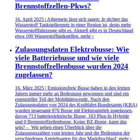
Brennstoffzellen-Pkws?
16. April 2025 | Allgemein lässt sich sagen: Je dichter das
Wasserstoff Tankstellennetz in einer Region ist, desto mehr
Wasserstofffahrzeuge gibt es. Aktuell gibt es in Deutschland
etwa 100 Wasserstofftankstellen.
mehr ›
Zulassungsdaten Elektrobusse: Wie
viele Batteriebusse und wie viele
Brennstoffzellenbusse wurden 2024
zugelassen?
16. März 2025 | Emissionsfreie Busse haben in den letzten
Jahren immer mehr an Bedeutung gewonnen und sind ein
essenzieller Teil der Mobilitätswende. Nach den
Zulassungsdaten von 2024 des Kraftfahrt-Bundesamts (KBA)
wurden insgesamt 876 Busse mit Elektroantrieb zugelassen,
davon 713 batterieelektrische Busse, 163 Plug-In Hybride
und 0 Brennstoffzellenbusse. Keine BZ-Busse, kann das
sein? – Wir geben einen Überblick über die
Zulassungszahlen vom letzten Jahr und die Bedeutung der
verschiedenen Antriebsarten für den Markthochlauf.
mehr ›