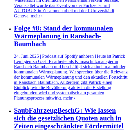
Wasserstoff im öffentlichen Personennahverkehr befasste.
Veranstaltet wurde das Event von der Fachzeitschrift
AUTOBUS in Zusammenarbeit mit der l’Università di
Genova.
mehr ›
Folge #8: Stand der kommunalen
Wärmeplanung in Ransbach-
Baumbach
24. Juni 2025 | Podcast auf Spotify anhören Heute ist Patrick
Lembgen zu Gast. Er arbeitet als Klimaschutzmanager in
Ransbach Baumbach und beschäftigt sich aktuell u.a. mit der
kommunalen Wärmeplanung. Wir sprechen über die Relevanz
der kommunalen Wärmeplanung und den aktuellen Fortschritt
in Ransbach-Baumbach. Außerdem gibt Patrick einen
Einblick, wie die Bevölkerung aktiv in die Erstellung
eingebunden wird und systematisch am gesamten
Planungsprozess mitwirkt.
mehr ›
SaubFahrzeugBeschG: Wie lassen
sich die gesetzlichen Quoten auch in
Zeiten eingeschränkter Fördermittel