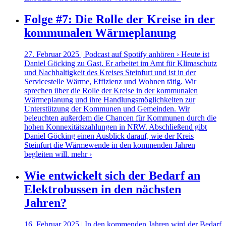
Folge #7: Die Rolle der Kreise in der
kommunalen Wärmeplanung
27. Februar 2025 | Podcast auf Spotify anhören › Heute ist
Daniel Göcking zu Gast. Er arbeitet im Amt für Klimaschutz
und Nachhaltigkeit des Kreises Steinfurt und ist in der
Servicestelle Wärme, Effizienz und Wohnen tätig. Wir
sprechen über die Rolle der Kreise in der kommunalen
Wärmeplanung und ihre Handlungsmöglichkeiten zur
Unterstützung der Kommunen und Gemeinden. Wir
beleuchten außerdem die Chancen für Kommunen durch die
hohen Konnexitätszahlungen in NRW. Abschließend gibt
Daniel Göcking einen Ausblick darauf, wie der Kreis
Steinfurt die Wärmewende in den kommenden Jahren
begleiten will.
mehr ›
Wie entwickelt sich der Bedarf an
Elektrobussen in den nächsten
Jahren?
16. Februar 2025 | In den kommenden Jahren wird der Bedarf