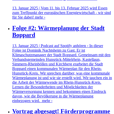
13. Januar 2025 | Vom 11. bis 13. Februar 2025 wird Essen
zum Treffpunkt der europäischen Energiewirtschaft - wir sind
für Sie dabei!
mehr ›
Folge #2: Wärmeplanung der Stadt
Boppard
13. Januar 2025 | Podcast auf Spotify anhören › In dieser
Folge ist Dominik Nachtsheim zu Gast. Er ist
Klimaschutzmanager der Stadt Boppard. Gemeinsam mit den
Verbandsgemeinden Hunsrück-Mittelrhein, Kastellaun,
Simmern-Rheinböllen und Kirchberg erarbeitet die Stadt
Boppard einen kommunalen Wärmeplan für den Rhein-
Hunsrück-Kreis. Wir sprechen darüber, was eine kommunale
Wärmeplanung ist und wie sie erstellt wird. Wir tauchen ein in
die Arbeit der Wärmewende im Rhein-Hunsrück-Kreis.
Lernen die Besonderheiten und Möglichkeiten der
Wärmeversorgung kennen und bekommen einen Eindruck
davon, wie die Bevölkerung in die Wärmeplanung
einbezogen wird.
mehr ›
Vortrag abgesagt! Förderprogramme