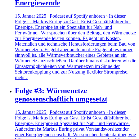
Energiewende
15. Januar 2025 | Podcast auf Spotify anhören › In dieser
Folge ist Markus Euring zu Gast. Er ist Geschäftsführer bei
Enerpipe. Enerpipe ist ein Spezialist für Nah- und
Fernwärme. Wir sprechen über den Beitrag, den Wärmenetze
zur Energiewende leisten können. Es geht um Kosten,
Materialien und technische Herausforderungen beim Bau von
Wärmenetzen. Es geht aber auch um die Frage, ob es immer
sinnvoll ist, alle Wärmeverbraucher eines Gebietes an ein
Wärmenetz anzuschließen. Darüber hinaus diskutieren wir die
Einsatzmöglichkeiten von Wärmenetzen im Sinne der
Sektorenkopplung und zur Nutzung flexibler Strompreise.
mehr ›
Folge #3: Wärmenetze
genossenschaftlich umgesetzt
15. Januar 2025 | Podcast auf Spotify anhören › In dieser
Folge ist Markus Euring zu Gast. Er ist Geschäftsführer bei
Enerpipe. Enerpipe ist Spezialist für Nah- und Fernwärme.
Außerdem ist Markus Euring privat Vorstandsvorsitzender
einer Energiegenossenschaft. Wir sprechen heute darüber, wie