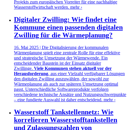
Projekts zum europäischen Vorreiter für eine nachhaltige
Wasserstoffwirtschaft werden.
mehr ›
Digitaler Zwilling: Wie findet eine
Kommune einen passenden digitalen
Zwilling für die Wärmeplanung?
16. Mai 2025 | Die Digitalisierung der kommunalen
Wärmeplanung spielt eine zentrale Rolle für eine effektive
und strategische Umsetzung der Wärmewende. Ein
entscheidender Baustein ist der Einsatz digitaler
Zwillinge.
Viele Kommunen stehen aktuell vor der
Herausforderung
, aus einer Vielzahl verfügbarer Lösungen
den digitalen Zwilling auszuwählen, der sowohl zur
Wärmeplanung als auch zur späteren Umsetzung optimal
passt. Unterschiedliche Softwareprodukte verfolgen
verschiedene technische Ansätze und Nutzungsschwerpunkte
– eine fundierte Auswahl ist daher entscheidend.
mehr ›
Wasserstoff Tankstellennetz: Wie
korrelieren Wasserstofftankstellen
und Zulassungszahlen von