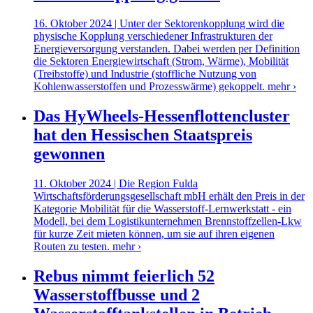
16. Oktober 2024 | Unter der Sektorenkopplung wird die
physische Kopplung verschiedener Infrastrukturen der
Energieversorgung verstanden. Dabei werden per Definition
die Sektoren Energiewirtschaft (Strom, Wärme), Mobilität
(Treibstoffe) und Industrie (stoffliche Nutzung von
Kohlenwasserstoffen und Prozesswärme) gekoppelt.
mehr ›
Das HyWheels-Hessenflottencluster
hat den Hessischen Staatspreis
gewonnen
11. Oktober 2024 | Die Region Fulda
Wirtschaftsförderungsgesellschaft mbH erhält den Preis in der
Kategorie Mobilität für die Wasserstoff-Lernwerkstatt - ein
Modell, bei dem Logistikunternehmen Brennstoffzellen-Lkw
für kurze Zeit mieten können, um sie auf ihren eigenen
Routen zu testen.
mehr ›
Rebus nimmt feierlich 52
Wasserstoffbusse und 2