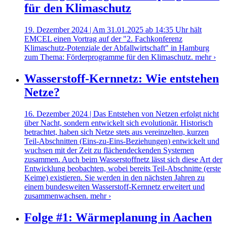
für den Klimaschutz
19. Dezember 2024 | Am 31.01.2025 ab 14:35 Uhr hält
EMCEL einen Vortrag auf der "2. Fachkonferenz
Klimaschutz-Potenziale der Abfallwirtschaft" in Hamburg
zum Thema: Förderprogramme für den Klimaschutz.
mehr ›
Wasserstoff-Kernnetz: Wie entstehen
Netze?
16. Dezember 2024 | Das Entstehen von Netzen erfolgt nicht
über Nacht, sondern entwickelt sich evolutionär. Historisch
betrachtet, haben sich Netze stets aus vereinzelten, kurzen
Teil-Abschnitten (Eins-zu-Eins-Beziehungen) entwickelt und
wuchsen mit der Zeit zu flächendeckenden Systemen
zusammen. Auch beim Wasserstoffnetz lässt sich diese Art der
Entwicklung beobachten, wobei bereits Teil-Abschnitte (erste
Keime) existieren. Sie werden in den nächsten Jahren zu
einem bundesweiten Wasserstoff-Kernnetz erweitert und
zusammenwachsen.
mehr ›
Folge #1: Wärmeplanung in Aachen