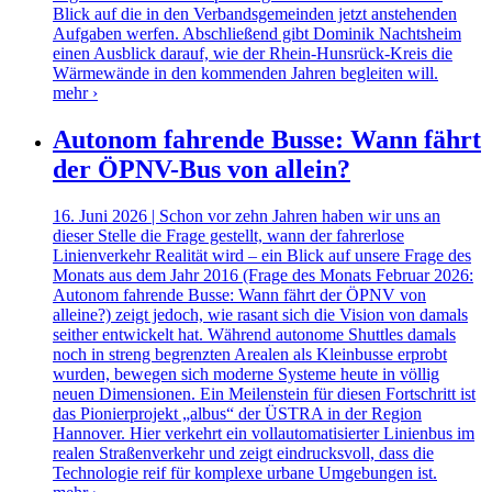
Blick auf die in den Verbandsgemeinden jetzt anstehenden
Aufgaben werfen. Abschließend gibt Dominik Nachtsheim
einen Ausblick darauf, wie der Rhein-Hunsrück-Kreis die
Wärmewände in den kommenden Jahren begleiten will.
mehr ›
Autonom fahrende Busse: Wann fährt
der ÖPNV-Bus von allein?
16. Juni 2026 | Schon vor zehn Jahren haben wir uns an
dieser Stelle die Frage gestellt, wann der fahrerlose
Linienverkehr Realität wird – ein Blick auf unsere Frage des
Monats aus dem Jahr 2016 (Frage des Monats Februar 2026:
Autonom fahrende Busse: Wann fährt der ÖPNV von
alleine?) zeigt jedoch, wie rasant sich die Vision von damals
seither entwickelt hat. Während autonome Shuttles damals
noch in streng begrenzten Arealen als Kleinbusse erprobt
wurden, bewegen sich moderne Systeme heute in völlig
neuen Dimensionen. Ein Meilenstein für diesen Fortschritt ist
das Pionierprojekt „albus“ der ÜSTRA in der Region
Hannover. Hier verkehrt ein vollautomatisierter Linienbus im
realen Straßenverkehr und zeigt eindrucksvoll, dass die
Technologie reif für komplexe urbane Umgebungen ist.