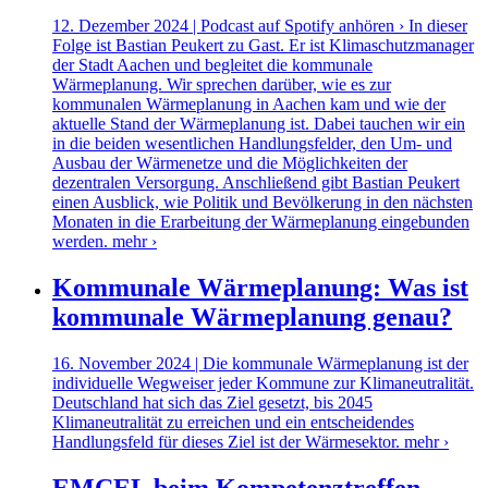
12. Dezember 2024 | Podcast auf Spotify anhören › In dieser
Folge ist Bastian Peukert zu Gast. Er ist Klimaschutzmanager
der Stadt Aachen und begleitet die kommunale
Wärmeplanung. Wir sprechen darüber, wie es zur
kommunalen Wärmeplanung in Aachen kam und wie der
aktuelle Stand der Wärmeplanung ist. Dabei tauchen wir ein
in die beiden wesentlichen Handlungsfelder, den Um- und
Ausbau der Wärmenetze und die Möglichkeiten der
dezentralen Versorgung. Anschließend gibt Bastian Peukert
einen Ausblick, wie Politik und Bevölkerung in den nächsten
Monaten in die Erarbeitung der Wärmeplanung eingebunden
werden.
mehr ›
Kommunale Wärmeplanung: Was ist
kommunale Wärmeplanung genau?
16. November 2024 | Die kommunale Wärmeplanung ist der
individuelle Wegweiser jeder Kommune zur Klimaneutralität.
Deutschland hat sich das Ziel gesetzt, bis 2045
Klimaneutralität zu erreichen und ein entscheidendes
Handlungsfeld für dieses Ziel ist der Wärmesektor.
mehr ›
EMCEL beim Kompetenztreffen