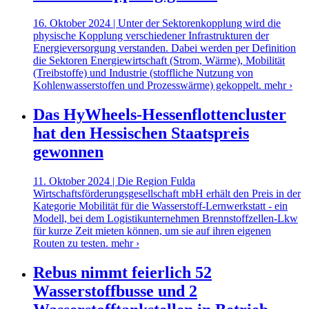
16. Oktober 2024 | Unter der Sektorenkopplung wird die
physische Kopplung verschiedener Infrastrukturen der
Energieversorgung verstanden. Dabei werden per Definition
die Sektoren Energiewirtschaft (Strom, Wärme), Mobilität
(Treibstoffe) und Industrie (stoffliche Nutzung von
Kohlenwasserstoffen und Prozesswärme) gekoppelt.
mehr ›
Das HyWheels-Hessenflottencluster
hat den Hessischen Staatspreis
gewonnen
11. Oktober 2024 | Die Region Fulda
Wirtschaftsförderungsgesellschaft mbH erhält den Preis in der
Kategorie Mobilität für die Wasserstoff-Lernwerkstatt - ein
Modell, bei dem Logistikunternehmen Brennstoffzellen-Lkw
für kurze Zeit mieten können, um sie auf ihren eigenen
Routen zu testen.
mehr ›
Rebus nimmt feierlich 52
Wasserstoffbusse und 2