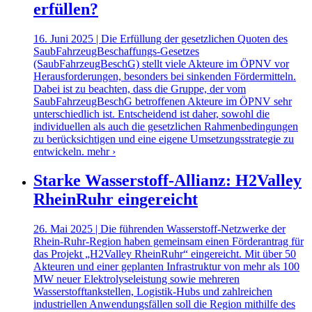
erfüllen?
16. Juni 2025 | Die Erfüllung der gesetzlichen Quoten des
SaubFahrzeugBeschaffungs-Gesetzes
(SaubFahrzeugBeschG) stellt viele Akteure im ÖPNV vor
Herausforderungen, besonders bei sinkenden Fördermitteln.
Dabei ist zu beachten, dass die Gruppe, der vom
SaubFahrzeugBeschG betroffenen Akteure im ÖPNV sehr
unterschiedlich ist. Entscheidend ist daher, sowohl die
individuellen als auch die gesetzlichen Rahmenbedingungen
zu berücksichtigen und eine eigene Umsetzungsstrategie zu
entwickeln.
mehr ›
Starke Wasserstoff-Allianz: H2Valley
RheinRuhr eingereicht
26. Mai 2025 | Die führenden Wasserstoff-Netzwerke der
Rhein-Ruhr-Region haben gemeinsam einen Förderantrag für
das Projekt „H2Valley RheinRuhr“ eingereicht. Mit über 50
Akteuren und einer geplanten Infrastruktur von mehr als 100
MW neuer Elektrolyseleistung sowie mehreren
Wasserstofftankstellen, Logistik-Hubs und zahlreichen
industriellen Anwendungsfällen soll die Region mithilfe des