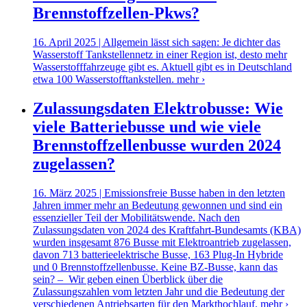
Brennstoffzellen-Pkws?
16. April 2025 | Allgemein lässt sich sagen: Je dichter das
Wasserstoff Tankstellennetz in einer Region ist, desto mehr
Wasserstofffahrzeuge gibt es. Aktuell gibt es in Deutschland
etwa 100 Wasserstofftankstellen.
mehr ›
Zulassungsdaten Elektrobusse: Wie
viele Batteriebusse und wie viele
Brennstoffzellenbusse wurden 2024
zugelassen?
16. März 2025 | Emissionsfreie Busse haben in den letzten
Jahren immer mehr an Bedeutung gewonnen und sind ein
essenzieller Teil der Mobilitätswende. Nach den
Zulassungsdaten von 2024 des Kraftfahrt-Bundesamts (KBA)
wurden insgesamt 876 Busse mit Elektroantrieb zugelassen,
davon 713 batterieelektrische Busse, 163 Plug-In Hybride
und 0 Brennstoffzellenbusse. Keine BZ-Busse, kann das
sein? – Wir geben einen Überblick über die
Zulassungszahlen vom letzten Jahr und die Bedeutung der
verschiedenen Antriebsarten für den Markthochlauf.
mehr ›