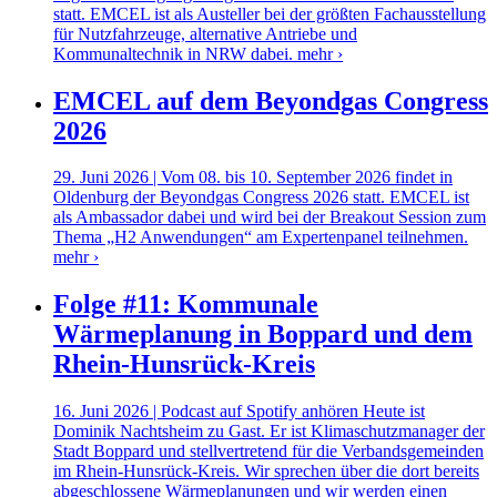
statt. EMCEL ist als Austeller bei der größten Fachausstellung
für Nutzfahrzeuge, alternative Antriebe und
Kommunaltechnik in NRW dabei.
mehr ›
EMCEL auf dem Beyondgas Congress
2026
29. Juni 2026 | Vom 08. bis 10. September 2026 findet in
Oldenburg der Beyondgas Congress 2026 statt. EMCEL ist
als Ambassador dabei und wird bei der Breakout Session zum
Thema „H2 Anwendungen“ am Expertenpanel teilnehmen.
mehr ›
Folge #11: Kommunale
Wärmeplanung in Boppard und dem
Rhein-Hunsrück-Kreis
16. Juni 2026 | Podcast auf Spotify anhören Heute ist
Dominik Nachtsheim zu Gast. Er ist Klimaschutzmanager der
Stadt Boppard und stellvertretend für die Verbandsgemeinden
im Rhein-Hunsrück-Kreis. Wir sprechen über die dort bereits
abgeschlossene Wärmeplanungen und wir werden einen