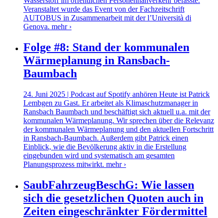
Wasserstoff im öffentlichen Personennahverkehr befasste.
Veranstaltet wurde das Event von der Fachzeitschrift
AUTOBUS in Zusammenarbeit mit der l’Università di
Genova.
mehr ›
Folge #8: Stand der kommunalen
Wärmeplanung in Ransbach-
Baumbach
24. Juni 2025 | Podcast auf Spotify anhören Heute ist Patrick
Lembgen zu Gast. Er arbeitet als Klimaschutzmanager in
Ransbach Baumbach und beschäftigt sich aktuell u.a. mit der
kommunalen Wärmeplanung. Wir sprechen über die Relevanz
der kommunalen Wärmeplanung und den aktuellen Fortschritt
in Ransbach-Baumbach. Außerdem gibt Patrick einen
Einblick, wie die Bevölkerung aktiv in die Erstellung
eingebunden wird und systematisch am gesamten
Planungsprozess mitwirkt.
mehr ›
SaubFahrzeugBeschG: Wie lassen
sich die gesetzlichen Quoten auch in
Zeiten eingeschränkter Fördermittel