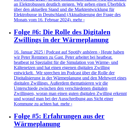
an Elektrobussen deutlich steigen. Wir geben einen Überblick
über den aktuellen Stand und die Marktentwicklung für
Elektrobusse in Deutschland (Aktualisierung der Frage des
Monats vom 16. Februar 2024).
mehr ›
Folge #6: Die Rolle des Digitalen
Zwillings in der Wärmeplanung
16. Januar 2025 | Podcast auf Spotify anhören › Heute haben
wir Peter Remmen zu Gast. Peter arbeitet bei heatbeat.
heatbeat ist Spezialist für die Simulation von Wärme- und
Kältenetzen und hat einen eigenen digitalen Zwilling
entwickelt. Wir sprechen im Podcast über die Rolle der
Digitalisierung in der Wärmeplanung und den Mehrwert eines
digitalen Zwillings. Außerdem thematisieren wir die
Unterschiede zwischen den verschiedenen digitalen
Zwillingen, woran man einen guten digitalen Zwilling erkennt
und worauf man bei der Ausschreibung aus Sicht einer
Kommune zu achten hat.
mehr ›
Folge #5: Erfahrungen aus der
Wärmeplanung