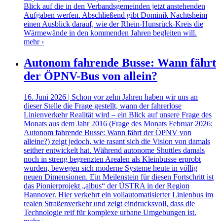
Blick auf die in den Verbandsgemeinden jetzt anstehenden
Aufgaben werfen. Abschließend gibt Dominik Nachtsheim
einen Ausblick darauf, wie der Rhein-Hunsrück-Kreis die
Wärmewände in den kommenden Jahren begleiten will.
mehr ›
Autonom fahrende Busse: Wann fährt
der ÖPNV-Bus von allein?
16. Juni 2026 | Schon vor zehn Jahren haben wir uns an
dieser Stelle die Frage gestellt, wann der fahrerlose
Linienverkehr Realität wird – ein Blick auf unsere Frage des
Monats aus dem Jahr 2016 (Frage des Monats Februar 2026:
Autonom fahrende Busse: Wann fährt der ÖPNV von
alleine?) zeigt jedoch, wie rasant sich die Vision von damals
seither entwickelt hat. Während autonome Shuttles damals
noch in streng begrenzten Arealen als Kleinbusse erprobt
wurden, bewegen sich moderne Systeme heute in völlig
neuen Dimensionen. Ein Meilenstein für diesen Fortschritt ist
das Pionierprojekt „albus“ der ÜSTRA in der Region
Hannover. Hier verkehrt ein vollautomatisierter Linienbus im
realen Straßenverkehr und zeigt eindrucksvoll, dass die
Technologie reif für komplexe urbane Umgebungen ist.