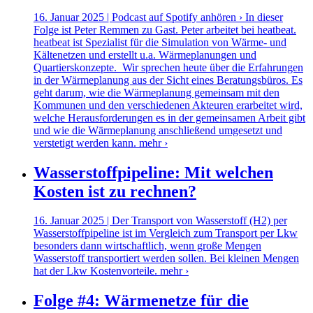
16. Januar 2025 | Podcast auf Spotify anhören › In dieser
Folge ist Peter Remmen zu Gast. Peter arbeitet bei heatbeat.
heatbeat ist Spezialist für die Simulation von Wärme- und
Kältenetzen und erstellt u.a. Wärmeplanungen und
Quartierskonzepte. Wir sprechen heute über die Erfahrungen
in der Wärmeplanung aus der Sicht eines Beratungsbüros. Es
geht darum, wie die Wärmeplanung gemeinsam mit den
Kommunen und den verschiedenen Akteuren erarbeitet wird,
welche Herausforderungen es in der gemeinsamen Arbeit gibt
und wie die Wärmeplanung anschließend umgesetzt und
verstetigt werden kann.
mehr ›
Wasserstoffpipeline: Mit welchen
Kosten ist zu rechnen?
16. Januar 2025 | Der Transport von Wasserstoff (H2) per
Wasserstoffpipeline ist im Vergleich zum Transport per Lkw
besonders dann wirtschaftlich, wenn große Mengen
Wasserstoff transportiert werden sollen. Bei kleinen Mengen
hat der Lkw Kostenvorteile.
mehr ›
Folge #4: Wärmenetze für die