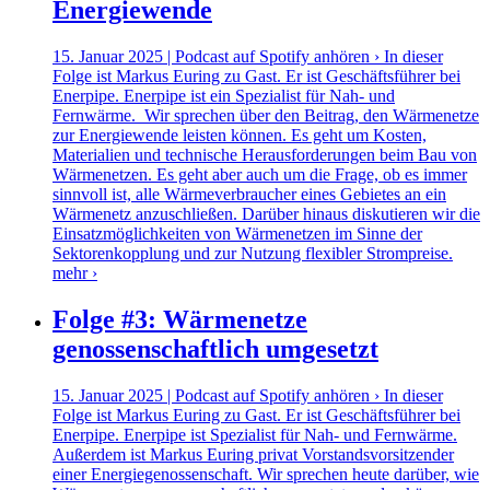
Energiewende
15. Januar 2025 | Podcast auf Spotify anhören › In dieser
Folge ist Markus Euring zu Gast. Er ist Geschäftsführer bei
Enerpipe. Enerpipe ist ein Spezialist für Nah- und
Fernwärme. Wir sprechen über den Beitrag, den Wärmenetze
zur Energiewende leisten können. Es geht um Kosten,
Materialien und technische Herausforderungen beim Bau von
Wärmenetzen. Es geht aber auch um die Frage, ob es immer
sinnvoll ist, alle Wärmeverbraucher eines Gebietes an ein
Wärmenetz anzuschließen. Darüber hinaus diskutieren wir die
Einsatzmöglichkeiten von Wärmenetzen im Sinne der
Sektorenkopplung und zur Nutzung flexibler Strompreise.
mehr ›
Folge #3: Wärmenetze
genossenschaftlich umgesetzt
15. Januar 2025 | Podcast auf Spotify anhören › In dieser
Folge ist Markus Euring zu Gast. Er ist Geschäftsführer bei
Enerpipe. Enerpipe ist Spezialist für Nah- und Fernwärme.
Außerdem ist Markus Euring privat Vorstandsvorsitzender
einer Energiegenossenschaft. Wir sprechen heute darüber, wie