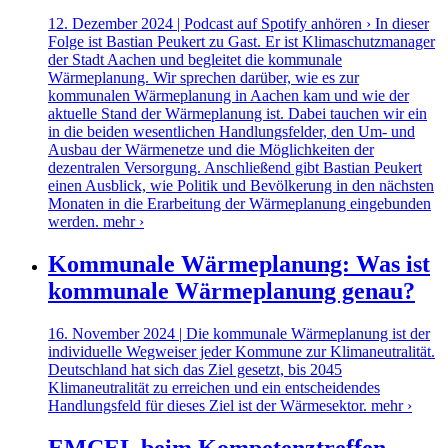
12. Dezember 2024 | Podcast auf Spotify anhören › In dieser
Folge ist Bastian Peukert zu Gast. Er ist Klimaschutzmanager
der Stadt Aachen und begleitet die kommunale
Wärmeplanung. Wir sprechen darüber, wie es zur
kommunalen Wärmeplanung in Aachen kam und wie der
aktuelle Stand der Wärmeplanung ist. Dabei tauchen wir ein
in die beiden wesentlichen Handlungsfelder, den Um- und
Ausbau der Wärmenetze und die Möglichkeiten der
dezentralen Versorgung. Anschließend gibt Bastian Peukert
einen Ausblick, wie Politik und Bevölkerung in den nächsten
Monaten in die Erarbeitung der Wärmeplanung eingebunden
werden.
mehr ›
Kommunale Wärmeplanung: Was ist
kommunale Wärmeplanung genau?
16. November 2024 | Die kommunale Wärmeplanung ist der
individuelle Wegweiser jeder Kommune zur Klimaneutralität.
Deutschland hat sich das Ziel gesetzt, bis 2045
Klimaneutralität zu erreichen und ein entscheidendes
Handlungsfeld für dieses Ziel ist der Wärmesektor.
mehr ›
EMCEL beim Kompetenztreffen