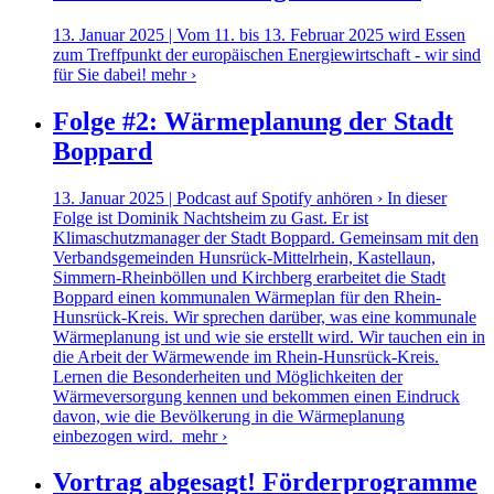
13. Januar 2025 | Vom 11. bis 13. Februar 2025 wird Essen
zum Treffpunkt der europäischen Energiewirtschaft - wir sind
für Sie dabei!
mehr ›
Folge #2: Wärmeplanung der Stadt
Boppard
13. Januar 2025 | Podcast auf Spotify anhören › In dieser
Folge ist Dominik Nachtsheim zu Gast. Er ist
Klimaschutzmanager der Stadt Boppard. Gemeinsam mit den
Verbandsgemeinden Hunsrück-Mittelrhein, Kastellaun,
Simmern-Rheinböllen und Kirchberg erarbeitet die Stadt
Boppard einen kommunalen Wärmeplan für den Rhein-
Hunsrück-Kreis. Wir sprechen darüber, was eine kommunale
Wärmeplanung ist und wie sie erstellt wird. Wir tauchen ein in
die Arbeit der Wärmewende im Rhein-Hunsrück-Kreis.
Lernen die Besonderheiten und Möglichkeiten der
Wärmeversorgung kennen und bekommen einen Eindruck
davon, wie die Bevölkerung in die Wärmeplanung
einbezogen wird.
mehr ›
Vortrag abgesagt! Förderprogramme