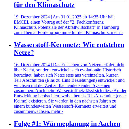
für den Klimaschutz
19. Dezember 2024 | Am 31.01.2025 ab 14:35 Uhr hält
EMCEL einen Vortrag auf der "2. Fachkonferenz
Klimaschutz-Potenziale der Abfallwirtschaft" in Hamburg
zum Thema: Förderprogramme für den Klimaschutz.
mehr ›
Wasserstoff-Kernnetz: Wie entstehen
Netze?
16. Dezember 2024 | Das Entstehen von Netzen erfolgt nicht
über Nacht, sondern entwickelt sich evolutionär. Historisch
betrachtet, haben sich Netze stets aus vereinzelten, kurzen
Teil-Abschnitten (Eins-zu-Eins-Beziehungen) entwickelt und
wuchsen mit der Zeit zu flächendeckenden Systemen
zusammen. Auch beim Wasserstoffnetz lässt sich diese Art der
Entwicklung beobachten, wobei bereits Teil-Abschnitte (erste
Keime) existieren. Sie werden in den nächsten Jahren zu
einem bundesweiten Wasserstoff-Kernnetz erweitert und
zusammenwachsen.
mehr ›
Folge #1: Wärmeplanung in Aachen