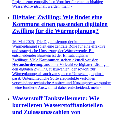
Projekts zum europäischen Vorreiter für eine nachhaltige
Wasserstoffwirtschaft werden.
mehr ›
Digitaler Zwilling: Wie findet eine
Kommune einen passenden digitalen
Zwilling für die Wärmeplanung?
16. Mai 2025 | Die Digitalisierung der kommunalen
Wärmeplanung spielt eine zentrale Rolle für eine effektive
und strategische Umsetzung der Wärmewende. Ein
entscheidender Baustein ist der Einsatz digitaler
Zwillinge.
Viele Kommunen stehen aktuell vor der
Herausforderung
, aus einer Vielzahl verfügbarer Lösungen
den digitalen Zwilling auszuwählen, der sowohl zur
Wärmeplanung als auch zur späteren Umsetzung optimal
passt. Unterschiedliche Softwareprodukte verfolgen
verschiedene technische Ansätze und Nutzungsschwerpunkte
– eine fundierte Auswahl ist daher entscheidend.
mehr ›
Wasserstoff Tankstellennetz: Wie
korrelieren Wasserstofftankstellen
und Zulassungszahlen von