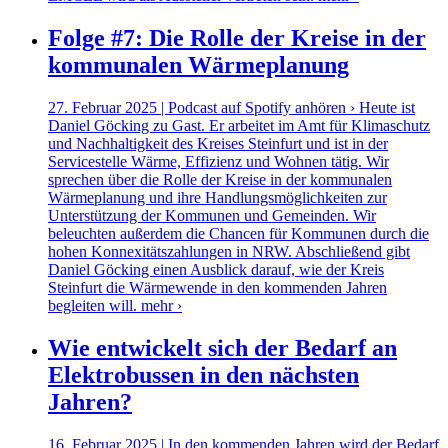
Folge #7: Die Rolle der Kreise in der
kommunalen Wärmeplanung
27. Februar 2025 | Podcast auf Spotify anhören › Heute ist
Daniel Göcking zu Gast. Er arbeitet im Amt für Klimaschutz
und Nachhaltigkeit des Kreises Steinfurt und ist in der
Servicestelle Wärme, Effizienz und Wohnen tätig. Wir
sprechen über die Rolle der Kreise in der kommunalen
Wärmeplanung und ihre Handlungsmöglichkeiten zur
Unterstützung der Kommunen und Gemeinden. Wir
beleuchten außerdem die Chancen für Kommunen durch die
hohen Konnexitätszahlungen in NRW. Abschließend gibt
Daniel Göcking einen Ausblick darauf, wie der Kreis
Steinfurt die Wärmewende in den kommenden Jahren
begleiten will.
mehr ›
Wie entwickelt sich der Bedarf an
Elektrobussen in den nächsten
Jahren?
16. Februar 2025 | In den kommenden Jahren wird der Bedarf