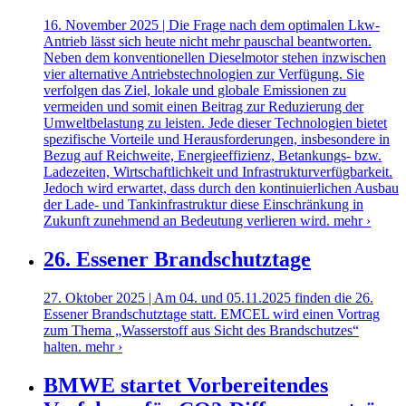
16. November 2025 | Die Frage nach dem optimalen Lkw-
Antrieb lässt sich heute nicht mehr pauschal beantworten.
Neben dem konventionellen Dieselmotor stehen inzwischen
vier alternative Antriebstechnologien zur Verfügung. Sie
verfolgen das Ziel, lokale und globale Emissionen zu
vermeiden und somit einen Beitrag zur Reduzierung der
Umweltbelastung zu leisten. Jede dieser Technologien bietet
spezifische Vorteile und Herausforderungen, insbesondere in
Bezug auf Reichweite, Energieeffizienz, Betankungs- bzw.
Ladezeiten, Wirtschaftlichkeit und Infrastrukturverfügbarkeit.
Jedoch wird erwartet, dass durch den kontinuierlichen Ausbau
der Lade- und Tankinfrastruktur diese Einschränkung in
Zukunft zunehmend an Bedeutung verlieren wird.
mehr ›
26. Essener Brandschutztage
27. Oktober 2025 | Am 04. und 05.11.2025 finden die 26.
Essener Brandschutztage statt. EMCEL wird einen Vortrag
zum Thema „Wasserstoff aus Sicht des Brandschutzes“
halten.
mehr ›
BMWE startet Vorbereitendes