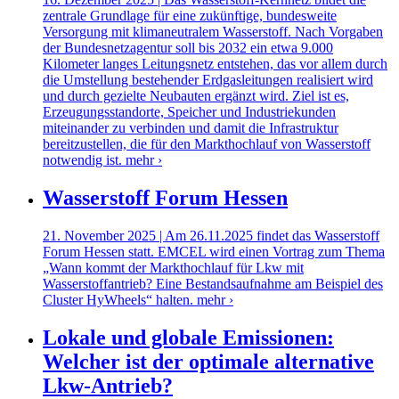
zentrale Grundlage für eine zukünftige, bundesweite
Versorgung mit klimaneutralem Wasserstoff. Nach Vorgaben
der Bundesnetzagentur soll bis 2032 ein etwa 9.000
Kilometer langes Leitungsnetz entstehen, das vor allem durch
die Umstellung bestehender Erdgasleitungen realisiert wird
und durch gezielte Neubauten ergänzt wird. Ziel ist es,
Erzeugungsstandorte, Speicher und Industriekunden
miteinander zu verbinden und damit die Infrastruktur
bereitzustellen, die für den Markthochlauf von Wasserstoff
notwendig ist.
mehr ›
Wasserstoff Forum Hessen
21. November 2025 | Am 26.11.2025 findet das Wasserstoff
Forum Hessen statt. EMCEL wird einen Vortrag zum Thema
„Wann kommt der Markthochlauf für Lkw mit
Wasserstoffantrieb? Eine Bestandsaufnahme am Beispiel des
Cluster HyWheels“ halten.
mehr ›
Lokale und globale Emissionen:
Welcher ist der optimale alternative
Lkw-Antrieb?