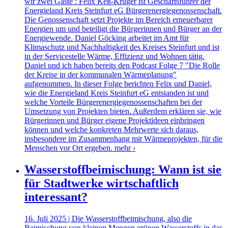
wir zwei Gäste : Felix Keß-Krüger ist Geschäftsführer der
Energieland Kreis Steinfurt eG Bürgerenergiegenossenschaft.
Die Genossenschaft setzt Projekte im Bereich erneuerbarer
Energien um und beteiligt die Bürgerinnen und Bürger an der
Energiewende. Daniel Göcking arbeitet im Amt für
Klimaschutz und Nachhaltigkeit des Kreises Steinfurt und ist
in der Servicestelle Wärme, Effizienz und Wohnen tätig.
Daniel und ich haben bereits den Podcast Folge 7 "Die Rolle
der Kreise in der kommunalen Wärmeplanung"
aufgenommen. In dieser Folge berichten Felix und Daniel,
wie die Energieland Kreis Steinfurt eG entstanden ist und
welche Vorteile Bürgerenergiegenossenschaften bei der
Umsetzung von Projekten bieten. Außerdem erklären sie, wie
Bürgerinnen und Bürger eigene Projektideen einbringen
können und welche konkreten Mehrwerte sich daraus,
insbesondere im Zusammenhang mit Wärmeprojekten, für die
Menschen vor Ort ergeben.
mehr ›
Wasserstoffbeimischung: Wann ist sie
für Stadtwerke wirtschaftlich
interessant?
16. Juli 2025 | Die Wasserstoffbeimischung, also die
Beimischung von kleinen Mengen grünen Wasserstoffs in das