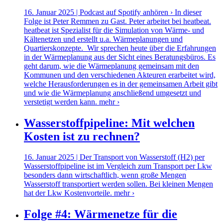
16. Januar 2025 | Podcast auf Spotify anhören › In dieser
Folge ist Peter Remmen zu Gast. Peter arbeitet bei heatbeat.
heatbeat ist Spezialist für die Simulation von Wärme- und
Kältenetzen und erstellt u.a. Wärmeplanungen und
Quartierskonzepte. Wir sprechen heute über die Erfahrungen
in der Wärmeplanung aus der Sicht eines Beratungsbüros. Es
geht darum, wie die Wärmeplanung gemeinsam mit den
Kommunen und den verschiedenen Akteuren erarbeitet wird,
welche Herausforderungen es in der gemeinsamen Arbeit gibt
und wie die Wärmeplanung anschließend umgesetzt und
verstetigt werden kann.
mehr ›
Wasserstoffpipeline: Mit welchen
Kosten ist zu rechnen?
16. Januar 2025 | Der Transport von Wasserstoff (H2) per
Wasserstoffpipeline ist im Vergleich zum Transport per Lkw
besonders dann wirtschaftlich, wenn große Mengen
Wasserstoff transportiert werden sollen. Bei kleinen Mengen
hat der Lkw Kostenvorteile.
mehr ›
Folge #4: Wärmenetze für die