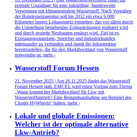
zentrale Grundlage für eine zukünftige, bundesweite
Versorgung mit klimaneutralem Wasserstoff. Nach Vorgaben
der Bundesnetzagentur soll bis 2032 ein etwa 9.000
Kilometer langes Leitungsnetz entstehen, das vor allem durch
die Umstellung bestehender Erdgasleitungen realisiert wird
und durch gezielte Neubauten ergänzt wird. Ziel ist es,
Erzeugungsstandorte, Speicher und Industriekunden
miteinander zu verbinden und damit die Infrastruktur
bereitzustellen, die für den Markthochlauf von Wasserstoff
notwendig ist.
mehr ›
Wasserstoff Forum Hessen
21. November 2025 | Am 26.11.2025 findet das Wasserstoff
Forum Hessen statt. EMCEL wird einen Vortrag zum Thema
„Wann kommt der Markthochlauf für Lkw mit
Wasserstoffantrieb? Eine Bestandsaufnahme am Beispiel des
Cluster HyWheels“ halten.
mehr ›
Lokale und globale Emissionen:
Welcher ist der optimale alternative
Lkw-Antrieb?