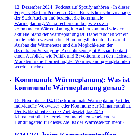
12. Dezember 2024 | Podcast auf Spotify anhören › In dieser
Folge ist Bastian Peukert zu Gast. Er ist Klimaschutzmanager
der Stadt Aachen und begleitet die kommunale
Wärmeplanung. Wir sprechen darüber, wie es zur
kommunalen Wärmeplanung in Aachen kam und wie der
aktuelle Stand der Wärmeplanung ist. Dabei tauchen wir ein
in die beiden wesentlichen Handlungsfelder, den Um- und
Ausbau der Wärmenetze und die Möglichkeiten der
dezentralen Versorgung. Anschließend gibt Bastian Peukert
einen Ausblick, wie Politik und Bevölkerung in den nächsten
Monaten in die Erarbeitung der Wärmeplanung eingebunden
werden.
mehr ›
Kommunale Wärmeplanung: Was ist
kommunale Wärmeplanung genau?
16. November 2024 | Die kommunale Wärmeplanung ist der
individuelle Wegweiser jeder Kommune zur Klimaneutralität.
Deutschland hat sich das Ziel gesetzt, bis 2045
Klimaneutralität zu erreichen und ein entscheidendes
Handlungsfeld für dieses Ziel ist der Wärmesektor.
mehr ›
EMCEL beim Kompetenztreffen