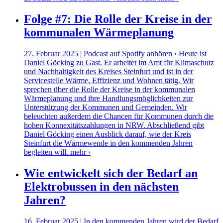
Folge #7: Die Rolle der Kreise in der
kommunalen Wärmeplanung
27. Februar 2025 | Podcast auf Spotify anhören › Heute ist
Daniel Göcking zu Gast. Er arbeitet im Amt für Klimaschutz
und Nachhaltigkeit des Kreises Steinfurt und ist in der
Servicestelle Wärme, Effizienz und Wohnen tätig. Wir
sprechen über die Rolle der Kreise in der kommunalen
Wärmeplanung und ihre Handlungsmöglichkeiten zur
Unterstützung der Kommunen und Gemeinden. Wir
beleuchten außerdem die Chancen für Kommunen durch die
hohen Konnexitätszahlungen in NRW. Abschließend gibt
Daniel Göcking einen Ausblick darauf, wie der Kreis
Steinfurt die Wärmewende in den kommenden Jahren
begleiten will.
mehr ›
Wie entwickelt sich der Bedarf an
Elektrobussen in den nächsten
Jahren?
16. Februar 2025 | In den kommenden Jahren wird der Bedarf