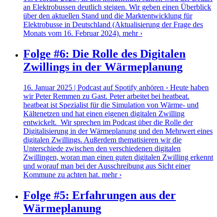
an Elektrobussen deutlich steigen. Wir geben einen Überblick
über den aktuellen Stand und die Marktentwicklung für
Elektrobusse in Deutschland (Aktualisierung der Frage des
Monats vom 16. Februar 2024).
mehr ›
Folge #6: Die Rolle des Digitalen
Zwillings in der Wärmeplanung
16. Januar 2025 | Podcast auf Spotify anhören › Heute haben
wir Peter Remmen zu Gast. Peter arbeitet bei heatbeat.
heatbeat ist Spezialist für die Simulation von Wärme- und
Kältenetzen und hat einen eigenen digitalen Zwilling
entwickelt. Wir sprechen im Podcast über die Rolle der
Digitalisierung in der Wärmeplanung und den Mehrwert eines
digitalen Zwillings. Außerdem thematisieren wir die
Unterschiede zwischen den verschiedenen digitalen
Zwillingen, woran man einen guten digitalen Zwilling erkennt
und worauf man bei der Ausschreibung aus Sicht einer
Kommune zu achten hat.
mehr ›
Folge #5: Erfahrungen aus der
Wärmeplanung