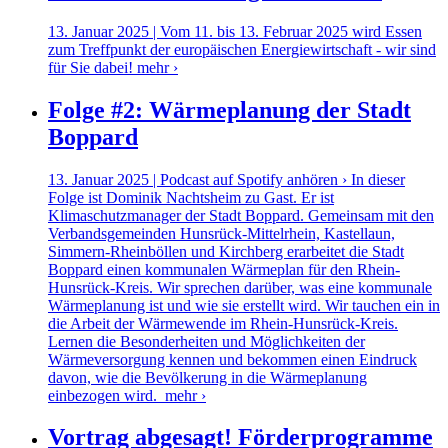
13. Januar 2025 | Vom 11. bis 13. Februar 2025 wird Essen
zum Treffpunkt der europäischen Energiewirtschaft - wir sind
für Sie dabei!
mehr ›
Folge #2: Wärmeplanung der Stadt
Boppard
13. Januar 2025 | Podcast auf Spotify anhören › In dieser
Folge ist Dominik Nachtsheim zu Gast. Er ist
Klimaschutzmanager der Stadt Boppard. Gemeinsam mit den
Verbandsgemeinden Hunsrück-Mittelrhein, Kastellaun,
Simmern-Rheinböllen und Kirchberg erarbeitet die Stadt
Boppard einen kommunalen Wärmeplan für den Rhein-
Hunsrück-Kreis. Wir sprechen darüber, was eine kommunale
Wärmeplanung ist und wie sie erstellt wird. Wir tauchen ein in
die Arbeit der Wärmewende im Rhein-Hunsrück-Kreis.
Lernen die Besonderheiten und Möglichkeiten der
Wärmeversorgung kennen und bekommen einen Eindruck
davon, wie die Bevölkerung in die Wärmeplanung
einbezogen wird.
mehr ›
Vortrag abgesagt! Förderprogramme