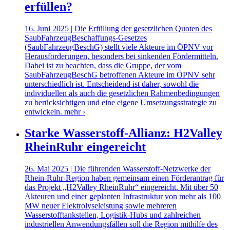
erfüllen?
16. Juni 2025 | Die Erfüllung der gesetzlichen Quoten des
SaubFahrzeugBeschaffungs-Gesetzes
(SaubFahrzeugBeschG) stellt viele Akteure im ÖPNV vor
Herausforderungen, besonders bei sinkenden Fördermitteln.
Dabei ist zu beachten, dass die Gruppe, der vom
SaubFahrzeugBeschG betroffenen Akteure im ÖPNV sehr
unterschiedlich ist. Entscheidend ist daher, sowohl die
individuellen als auch die gesetzlichen Rahmenbedingungen
zu berücksichtigen und eine eigene Umsetzungsstrategie zu
entwickeln.
mehr ›
Starke Wasserstoff-Allianz: H2Valley
RheinRuhr eingereicht
26. Mai 2025 | Die führenden Wasserstoff-Netzwerke der
Rhein-Ruhr-Region haben gemeinsam einen Förderantrag für
das Projekt „H2Valley RheinRuhr“ eingereicht. Mit über 50
Akteuren und einer geplanten Infrastruktur von mehr als 100
MW neuer Elektrolyseleistung sowie mehreren
Wasserstofftankstellen, Logistik-Hubs und zahlreichen
industriellen Anwendungsfällen soll die Region mithilfe des