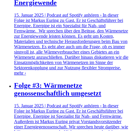
Energiewende
15. Januar 2025 | Podcast auf Spotify anhören › In dieser
Folge ist Markus Euring zu Gast. Er ist Geschäftsführer bei
Enerpipe. Enerpipe ist ein Spezialist für Nah- und
Fernwärme. Wir sprechen über den Beitrag, den Wärmenetze
zur Energiewende leisten können. Es geht um Kosten,
Materialien und technische Herausforderungen beim Bau von
Wärmenetzen. Es geht aber auch um die Frage, ob es immer
sinnvoll ist, alle Wärmeverbraucher eines Gebietes an ein
Wärmenetz anzuschließen. Darüber hinaus diskutieren wir die
Einsatzmöglichkeiten von Wärmenetzen im Sinne der
Sektorenkopplung und zur Nutzung flexibler Strompreise.
mehr ›
Folge #3: Wärmenetze
genossenschaftlich umgesetzt
15. Januar 2025 | Podcast auf Spotify anhören › In dieser
Folge ist Markus Euring zu Gast. Er ist Geschäftsführer bei
Enerpipe. Enerpipe ist Spezialist für Nah- und Fernwärme.
Außerdem ist Markus Euring privat Vorstandsvorsitzender
einer Energiegenossenschaft. Wir sprechen heute darüber, wie