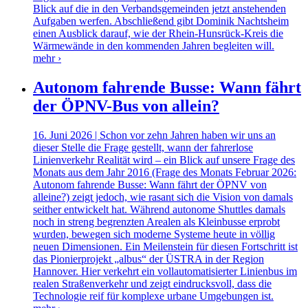
Blick auf die in den Verbandsgemeinden jetzt anstehenden
Aufgaben werfen. Abschließend gibt Dominik Nachtsheim
einen Ausblick darauf, wie der Rhein-Hunsrück-Kreis die
Wärmewände in den kommenden Jahren begleiten will.
mehr ›
Autonom fahrende Busse: Wann fährt
der ÖPNV-Bus von allein?
16. Juni 2026 | Schon vor zehn Jahren haben wir uns an
dieser Stelle die Frage gestellt, wann der fahrerlose
Linienverkehr Realität wird – ein Blick auf unsere Frage des
Monats aus dem Jahr 2016 (Frage des Monats Februar 2026:
Autonom fahrende Busse: Wann fährt der ÖPNV von
alleine?) zeigt jedoch, wie rasant sich die Vision von damals
seither entwickelt hat. Während autonome Shuttles damals
noch in streng begrenzten Arealen als Kleinbusse erprobt
wurden, bewegen sich moderne Systeme heute in völlig
neuen Dimensionen. Ein Meilenstein für diesen Fortschritt ist
das Pionierprojekt „albus“ der ÜSTRA in der Region
Hannover. Hier verkehrt ein vollautomatisierter Linienbus im
realen Straßenverkehr und zeigt eindrucksvoll, dass die
Technologie reif für komplexe urbane Umgebungen ist.