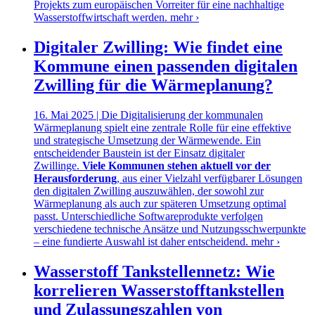
Projekts zum europäischen Vorreiter für eine nachhaltige
Wasserstoffwirtschaft werden.
mehr ›
Digitaler Zwilling: Wie findet eine
Kommune einen passenden digitalen
Zwilling für die Wärmeplanung?
16. Mai 2025 | Die Digitalisierung der kommunalen
Wärmeplanung spielt eine zentrale Rolle für eine effektive
und strategische Umsetzung der Wärmewende. Ein
entscheidender Baustein ist der Einsatz digitaler
Zwillinge.
Viele Kommunen stehen aktuell vor der
Herausforderung
, aus einer Vielzahl verfügbarer Lösungen
den digitalen Zwilling auszuwählen, der sowohl zur
Wärmeplanung als auch zur späteren Umsetzung optimal
passt. Unterschiedliche Softwareprodukte verfolgen
verschiedene technische Ansätze und Nutzungsschwerpunkte
– eine fundierte Auswahl ist daher entscheidend.
mehr ›
Wasserstoff Tankstellennetz: Wie
korrelieren Wasserstofftankstellen
und Zulassungszahlen von