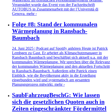
Wasserstoff im öffentlichen Personennahverkehr befasste.
Veranstaltet wurde das Event von der Fachzeitschrift
AUTOBUS in Zusammenarbeit mit der l’Università di
Genova.
mehr ›
Folge #8: Stand der kommunalen
Wärmeplanung in Ransbach-
Baumbach
24. Juni 2025 | Podcast auf Spotify anhören Heute ist Patrick
Lembgen zu Gast. Er arbeitet als Klimaschutzmanager in
Ransbach Baumbach und beschäftigt sich aktuell u.a. mit der
kommunalen Wärmeplanung. Wir sprechen über die Relevanz
der kommunalen Wärmeplanung und den aktuellen Fortschritt
in Ransbach-Baumbach. Außerdem gibt Patrick einen
Einblick, wie die Bevölkerung aktiv in die Erstellung
eingebunden wird und systematisch am gesamten
Planungsprozess mitwirkt.
mehr ›
SaubFahrzeugBeschG: Wie lassen
sich die gesetzlichen Quoten auch in
Zeiten eingeschränkter Fördermittel