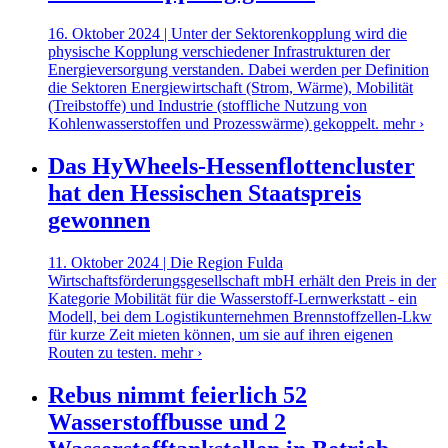
16. Oktober 2024 | Unter der Sektorenkopplung wird die
physische Kopplung verschiedener Infrastrukturen der
Energieversorgung verstanden. Dabei werden per Definition
die Sektoren Energiewirtschaft (Strom, Wärme), Mobilität
(Treibstoffe) und Industrie (stoffliche Nutzung von
Kohlenwasserstoffen und Prozesswärme) gekoppelt.
mehr ›
Das HyWheels-Hessenflottencluster
hat den Hessischen Staatspreis
gewonnen
11. Oktober 2024 | Die Region Fulda
Wirtschaftsförderungsgesellschaft mbH erhält den Preis in der
Kategorie Mobilität für die Wasserstoff-Lernwerkstatt - ein
Modell, bei dem Logistikunternehmen Brennstoffzellen-Lkw
für kurze Zeit mieten können, um sie auf ihren eigenen
Routen zu testen.
mehr ›
Rebus nimmt feierlich 52
Wasserstoffbusse und 2