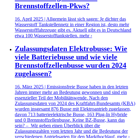
Brennstoffzellen-Pkws?
16. April 2025 | Allgemein lässt sich sagen: Je dichter das
Wasserstoff Tankstellennetz in einer Region ist, desto mehr
Wasserstofffahrzeuge gibt es. Aktuell gibt es in Deutschland
etwa 100 Wasserstofftankstellen.
mehr ›
Zulassungsdaten Elektrobusse: Wie
viele Batteriebusse und wie viele
Brennstoffzellenbusse wurden 2024
zugelassen?
16. März 2025 | Emissionsfreie Busse haben in den letzten
Jahren immer mehr an Bedeutung gewonnen und sind ein
essenzieller Teil der Mobilitätswende. Nach den
Zulassungsdaten von 2024 des Kraftfahrt-Bundesamts (KBA)
wurden insgesamt 876 Busse mit Elektroantrieb zugelassen,
davon 713 batterieelektrische Busse, 163 Plug-In Hybride
und 0 Brennstoffzellenbusse. Keine BZ-Busse, kann das
sein? – Wir geben einen Überblick über die
Zulassungszahlen vom letzten Jahr und die Bedeutung der
verschiedenen Antriebsarten für den Markthochlauf.
mehr ›