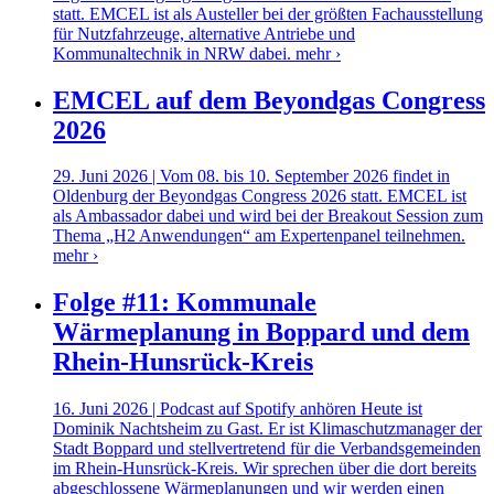
statt. EMCEL ist als Austeller bei der größten Fachausstellung
für Nutzfahrzeuge, alternative Antriebe und
Kommunaltechnik in NRW dabei.
mehr ›
EMCEL auf dem Beyondgas Congress
2026
29. Juni 2026 | Vom 08. bis 10. September 2026 findet in
Oldenburg der Beyondgas Congress 2026 statt. EMCEL ist
als Ambassador dabei und wird bei der Breakout Session zum
Thema „H2 Anwendungen“ am Expertenpanel teilnehmen.
mehr ›
Folge #11: Kommunale
Wärmeplanung in Boppard und dem
Rhein-Hunsrück-Kreis
16. Juni 2026 | Podcast auf Spotify anhören Heute ist
Dominik Nachtsheim zu Gast. Er ist Klimaschutzmanager der
Stadt Boppard und stellvertretend für die Verbandsgemeinden
im Rhein-Hunsrück-Kreis. Wir sprechen über die dort bereits
abgeschlossene Wärmeplanungen und wir werden einen