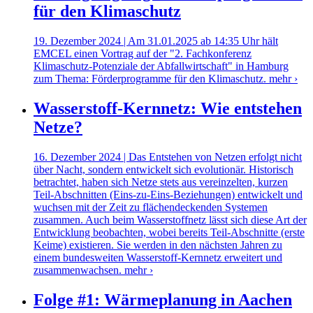
für den Klimaschutz
19. Dezember 2024 | Am 31.01.2025 ab 14:35 Uhr hält
EMCEL einen Vortrag auf der "2. Fachkonferenz
Klimaschutz-Potenziale der Abfallwirtschaft" in Hamburg
zum Thema: Förderprogramme für den Klimaschutz.
mehr ›
Wasserstoff-Kernnetz: Wie entstehen
Netze?
16. Dezember 2024 | Das Entstehen von Netzen erfolgt nicht
über Nacht, sondern entwickelt sich evolutionär. Historisch
betrachtet, haben sich Netze stets aus vereinzelten, kurzen
Teil-Abschnitten (Eins-zu-Eins-Beziehungen) entwickelt und
wuchsen mit der Zeit zu flächendeckenden Systemen
zusammen. Auch beim Wasserstoffnetz lässt sich diese Art der
Entwicklung beobachten, wobei bereits Teil-Abschnitte (erste
Keime) existieren. Sie werden in den nächsten Jahren zu
einem bundesweiten Wasserstoff-Kernnetz erweitert und
zusammenwachsen.
mehr ›
Folge #1: Wärmeplanung in Aachen