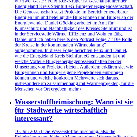
wir zwei Gäste : Felix Keß-Krüger ist Geschäftsführer der
Energieland Kreis Steinfurt eG Bürgerenergiegenossenschaft.
Die Genossenschaft setzt Projekte im Bereich erneuerbarer
Energien um und beteiligt die Bürgerinnen und Bürger an der
Energiewende. Daniel Göcking arbeitet im Amt für
Klimaschutz und Nachhaltigkeit des Kreises Steinfurt und ist
in der Servicestelle Wärme, Effizienz und Wohnen tätig.
Daniel und ich haben bereits den Podcast Folge 7 "Die Rolle
der Kreise in der kommunalen Wärmeplanung"
aufgenommen. In dieser Folge berichten Felix und Daniel,
wie die Energieland Kreis Steinfurt eG entstanden ist und
welche Vorteile Bürgerenergiegenossenschaften bei der
Umsetzung von Projekten bieten. Außerdem erklären sie, wie
Bürgerinnen und Bürger eigene Projektideen einbringen
können und welche konkreten Mehrwerte sich daraus,
insbesondere im Zusammenhang mit Wärmeprojekten, für die
Menschen vor Ort ergeben.
mehr ›
Wasserstoffbeimischung: Wann ist sie
für Stadtwerke wirtschaftlich
interessant?
16. Juli 2025 | Die Wasserstoffbeimischung, also die
Beimischung von kleinen Mengen grünen Wasserstoffs in das