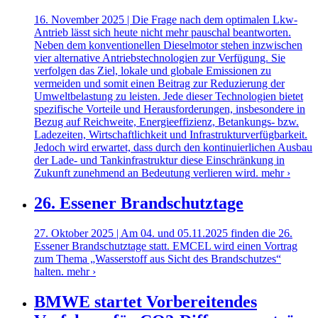
16. November 2025 | Die Frage nach dem optimalen Lkw-
Antrieb lässt sich heute nicht mehr pauschal beantworten.
Neben dem konventionellen Dieselmotor stehen inzwischen
vier alternative Antriebstechnologien zur Verfügung. Sie
verfolgen das Ziel, lokale und globale Emissionen zu
vermeiden und somit einen Beitrag zur Reduzierung der
Umweltbelastung zu leisten. Jede dieser Technologien bietet
spezifische Vorteile und Herausforderungen, insbesondere in
Bezug auf Reichweite, Energieeffizienz, Betankungs- bzw.
Ladezeiten, Wirtschaftlichkeit und Infrastrukturverfügbarkeit.
Jedoch wird erwartet, dass durch den kontinuierlichen Ausbau
der Lade- und Tankinfrastruktur diese Einschränkung in
Zukunft zunehmend an Bedeutung verlieren wird.
mehr ›
26. Essener Brandschutztage
27. Oktober 2025 | Am 04. und 05.11.2025 finden die 26.
Essener Brandschutztage statt. EMCEL wird einen Vortrag
zum Thema „Wasserstoff aus Sicht des Brandschutzes“
halten.
mehr ›
BMWE startet Vorbereitendes