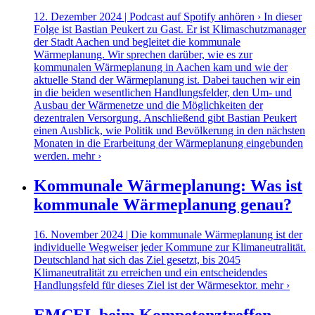
12. Dezember 2024 | Podcast auf Spotify anhören › In dieser
Folge ist Bastian Peukert zu Gast. Er ist Klimaschutzmanager
der Stadt Aachen und begleitet die kommunale
Wärmeplanung. Wir sprechen darüber, wie es zur
kommunalen Wärmeplanung in Aachen kam und wie der
aktuelle Stand der Wärmeplanung ist. Dabei tauchen wir ein
in die beiden wesentlichen Handlungsfelder, den Um- und
Ausbau der Wärmenetze und die Möglichkeiten der
dezentralen Versorgung. Anschließend gibt Bastian Peukert
einen Ausblick, wie Politik und Bevölkerung in den nächsten
Monaten in die Erarbeitung der Wärmeplanung eingebunden
werden.
mehr ›
Kommunale Wärmeplanung: Was ist
kommunale Wärmeplanung genau?
16. November 2024 | Die kommunale Wärmeplanung ist der
individuelle Wegweiser jeder Kommune zur Klimaneutralität.
Deutschland hat sich das Ziel gesetzt, bis 2045
Klimaneutralität zu erreichen und ein entscheidendes
Handlungsfeld für dieses Ziel ist der Wärmesektor.
mehr ›
EMCEL beim Kompetenztreffen