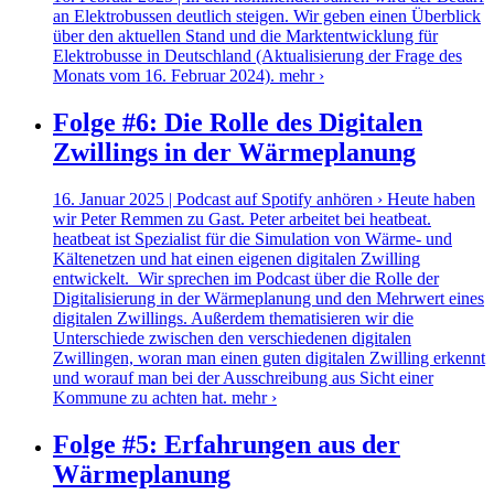
an Elektrobussen deutlich steigen. Wir geben einen Überblick
über den aktuellen Stand und die Marktentwicklung für
Elektrobusse in Deutschland (Aktualisierung der Frage des
Monats vom 16. Februar 2024).
mehr ›
Folge #6: Die Rolle des Digitalen
Zwillings in der Wärmeplanung
16. Januar 2025 | Podcast auf Spotify anhören › Heute haben
wir Peter Remmen zu Gast. Peter arbeitet bei heatbeat.
heatbeat ist Spezialist für die Simulation von Wärme- und
Kältenetzen und hat einen eigenen digitalen Zwilling
entwickelt. Wir sprechen im Podcast über die Rolle der
Digitalisierung in der Wärmeplanung und den Mehrwert eines
digitalen Zwillings. Außerdem thematisieren wir die
Unterschiede zwischen den verschiedenen digitalen
Zwillingen, woran man einen guten digitalen Zwilling erkennt
und worauf man bei der Ausschreibung aus Sicht einer
Kommune zu achten hat.
mehr ›
Folge #5: Erfahrungen aus der
Wärmeplanung