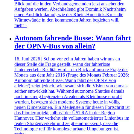
Blick auf die in den Verbandsgemeinden jetzt anstehenden
Aufgaben werfen. Abschließend gibt Dominik Nachtsheim
einen Ausblick darauf, wie der Rhein-Hunsrück-Kreis die
Wärmewände in den kommenden Jahren begleiten will.
mehr ›
Autonom fahrende Busse: Wann fährt
der ÖPNV-Bus von allein?
16. Juni 2026 | Schon vor zehn Jahren haben wir uns an
dieser Stelle die Frage gestellt, wann der fahrerlose
Linienverkehr Realität wird – ein Blick auf unsere Frage des
Monats aus dem Jahr 2016 (Frage des Monats Februar 2026:
Autonom fahrende Busse: Wann fährt der ÖPNV von
alleine?) zeigt jedoch, wie rasant sich die Vision von damals
seither entwickelt hat. Während autonome Shuttles damals
noch in streng begrenzten Arealen als Kleinbusse erprobt
wurden, bewegen sich moderne Systeme heute in völlig
neuen Dimensionen. Ein Meilenstein für diesen Fortschritt ist
das Pionierprojekt „albus“ der ÜSTRA in der Region
Hannover. Hier verkehrt ein vollautomatisierter Linienbus im
realen Straßenverkehr und zeigt eindrucksvoll, dass die
Technologie reif für komplexe urbane Umgebungen ist.