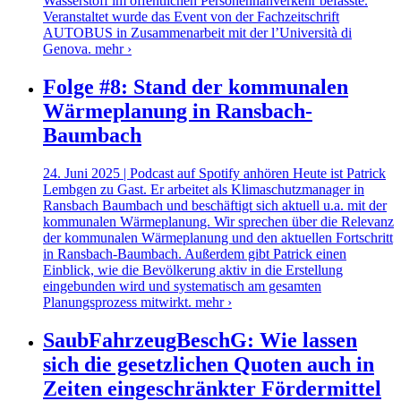
Wasserstoff im öffentlichen Personennahverkehr befasste.
Veranstaltet wurde das Event von der Fachzeitschrift
AUTOBUS in Zusammenarbeit mit der l’Università di
Genova.
mehr ›
Folge #8: Stand der kommunalen
Wärmeplanung in Ransbach-
Baumbach
24. Juni 2025 | Podcast auf Spotify anhören Heute ist Patrick
Lembgen zu Gast. Er arbeitet als Klimaschutzmanager in
Ransbach Baumbach und beschäftigt sich aktuell u.a. mit der
kommunalen Wärmeplanung. Wir sprechen über die Relevanz
der kommunalen Wärmeplanung und den aktuellen Fortschritt
in Ransbach-Baumbach. Außerdem gibt Patrick einen
Einblick, wie die Bevölkerung aktiv in die Erstellung
eingebunden wird und systematisch am gesamten
Planungsprozess mitwirkt.
mehr ›
SaubFahrzeugBeschG: Wie lassen
sich die gesetzlichen Quoten auch in
Zeiten eingeschränkter Fördermittel