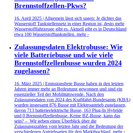
Brennstoffzellen-Pkws?
16. April 2025 | Allgemein lässt sich sagen: Je dichter das
Wasserstoff Tankstellennetz in einer Region ist, desto mehr
Wasserstofffahrzeuge gibt es. Aktuell gibt es in Deutschland
etwa 100 Wasserstofftankstellen.
mehr ›
Zulassungsdaten Elektrobusse: Wie
viele Batteriebusse und wie viele
Brennstoffzellenbusse wurden 2024
zugelassen?
16. März 2025 | Emissionsfreie Busse haben in den letzten
Jahren immer mehr an Bedeutung gewonnen und sind ein
essenzieller Teil der Mobilitätswende. Nach den
Zulassungsdaten von 2024 des Kraftfahrt-Bundesamts (KBA)
wurden insgesamt 876 Busse mit Elektroantrieb zugelassen,
davon 713 batterieelektrische Busse, 163 Plug-In Hybride
und 0 Brennstoffzellenbusse. Keine BZ-Busse, kann das
sein? – Wir geben einen Überblick über die
Zulassungszahlen vom letzten Jahr und die Bedeutung der
verschiedenen Antriebsarten für den Markthochlauf.
mehr ›