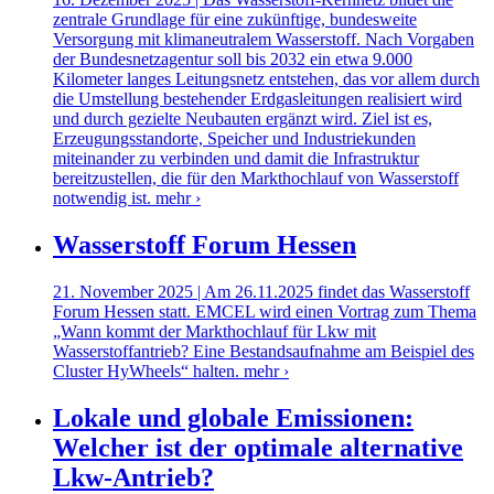
zentrale Grundlage für eine zukünftige, bundesweite
Versorgung mit klimaneutralem Wasserstoff. Nach Vorgaben
der Bundesnetzagentur soll bis 2032 ein etwa 9.000
Kilometer langes Leitungsnetz entstehen, das vor allem durch
die Umstellung bestehender Erdgasleitungen realisiert wird
und durch gezielte Neubauten ergänzt wird. Ziel ist es,
Erzeugungsstandorte, Speicher und Industriekunden
miteinander zu verbinden und damit die Infrastruktur
bereitzustellen, die für den Markthochlauf von Wasserstoff
notwendig ist.
mehr ›
Wasserstoff Forum Hessen
21. November 2025 | Am 26.11.2025 findet das Wasserstoff
Forum Hessen statt. EMCEL wird einen Vortrag zum Thema
„Wann kommt der Markthochlauf für Lkw mit
Wasserstoffantrieb? Eine Bestandsaufnahme am Beispiel des
Cluster HyWheels“ halten.
mehr ›
Lokale und globale Emissionen:
Welcher ist der optimale alternative
Lkw-Antrieb?