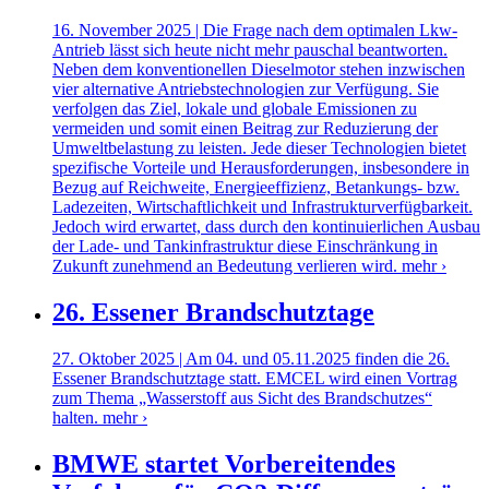
16. November 2025 | Die Frage nach dem optimalen Lkw-
Antrieb lässt sich heute nicht mehr pauschal beantworten.
Neben dem konventionellen Dieselmotor stehen inzwischen
vier alternative Antriebstechnologien zur Verfügung. Sie
verfolgen das Ziel, lokale und globale Emissionen zu
vermeiden und somit einen Beitrag zur Reduzierung der
Umweltbelastung zu leisten. Jede dieser Technologien bietet
spezifische Vorteile und Herausforderungen, insbesondere in
Bezug auf Reichweite, Energieeffizienz, Betankungs- bzw.
Ladezeiten, Wirtschaftlichkeit und Infrastrukturverfügbarkeit.
Jedoch wird erwartet, dass durch den kontinuierlichen Ausbau
der Lade- und Tankinfrastruktur diese Einschränkung in
Zukunft zunehmend an Bedeutung verlieren wird.
mehr ›
26. Essener Brandschutztage
27. Oktober 2025 | Am 04. und 05.11.2025 finden die 26.
Essener Brandschutztage statt. EMCEL wird einen Vortrag
zum Thema „Wasserstoff aus Sicht des Brandschutzes“
halten.
mehr ›
BMWE startet Vorbereitendes