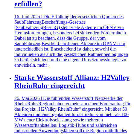
erfüllen?
16. Juni 2025 | Die Erfüllung der gesetzlichen Quoten des
SaubFahrzeugBeschaffungs-Gesetzes
(SaubFahrzeugBeschG) stellt viele Akteure im ÖPNV vor
Herausforderungen, besonders bei sinkenden Fördermitteln.
Dabei ist zu beachten, dass die Gruppe, der vom
SaubFahrzeugBeschG betroffenen Akteure im ÖPNV sehr
unterschiedlich ist. Entscheidend ist daher, sowohl die
individuellen als auch die gesetzlichen Rahmenbedingungen
zu berücksichtigen und eine eigene Umsetzungsstrategie zu
entwickeln.
mehr ›
Starke Wasserstoff-Allianz: H2Valley
RheinRuhr eingereicht
26. Mai 2025 | Die führenden Wasserstoff-Netzwerke der
Rhein-Ruhr-Region haben gemeinsam einen Förderantrag für
das Projekt „H2Valley RheinRuhr“ eingereicht. Mit über 50
Akteuren und einer geplanten Infrastruktur von mehr als 100
MW neuer Elektrolyseleistung sowie mehreren
Wasserstofftankstellen, Logistik-Hubs und zahlreichen
industriellen Anwendungsfällen soll die Region mithilfe des