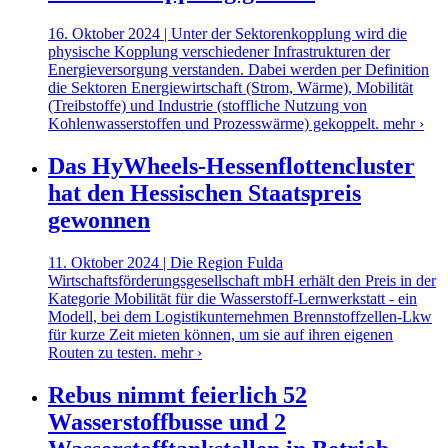
16. Oktober 2024 | Unter der Sektorenkopplung wird die
physische Kopplung verschiedener Infrastrukturen der
Energieversorgung verstanden. Dabei werden per Definition
die Sektoren Energiewirtschaft (Strom, Wärme), Mobilität
(Treibstoffe) und Industrie (stoffliche Nutzung von
Kohlenwasserstoffen und Prozesswärme) gekoppelt.
mehr ›
Das HyWheels-Hessenflottencluster
hat den Hessischen Staatspreis
gewonnen
11. Oktober 2024 | Die Region Fulda
Wirtschaftsförderungsgesellschaft mbH erhält den Preis in der
Kategorie Mobilität für die Wasserstoff-Lernwerkstatt - ein
Modell, bei dem Logistikunternehmen Brennstoffzellen-Lkw
für kurze Zeit mieten können, um sie auf ihren eigenen
Routen zu testen.
mehr ›
Rebus nimmt feierlich 52
Wasserstoffbusse und 2