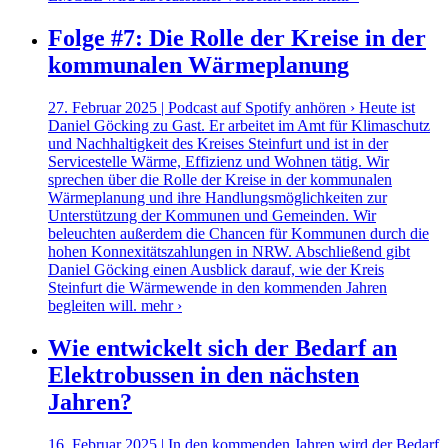
Folge #7: Die Rolle der Kreise in der
kommunalen Wärmeplanung
27. Februar 2025 | Podcast auf Spotify anhören › Heute ist
Daniel Göcking zu Gast. Er arbeitet im Amt für Klimaschutz
und Nachhaltigkeit des Kreises Steinfurt und ist in der
Servicestelle Wärme, Effizienz und Wohnen tätig. Wir
sprechen über die Rolle der Kreise in der kommunalen
Wärmeplanung und ihre Handlungsmöglichkeiten zur
Unterstützung der Kommunen und Gemeinden. Wir
beleuchten außerdem die Chancen für Kommunen durch die
hohen Konnexitätszahlungen in NRW. Abschließend gibt
Daniel Göcking einen Ausblick darauf, wie der Kreis
Steinfurt die Wärmewende in den kommenden Jahren
begleiten will.
mehr ›
Wie entwickelt sich der Bedarf an
Elektrobussen in den nächsten
Jahren?
16. Februar 2025 | In den kommenden Jahren wird der Bedarf