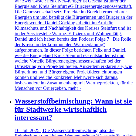
wir zwei Gäste : Felix Keß-Krüger ist Geschäftsführer der
Energieland Kreis Steinfurt eG Bürgerenergiegenossenschaft.
Die Genossenschaft setzt Projekte im Bereich erneuerbarer
Energien um und beteiligt die Bürgerinnen und Bürger an der
Energiewende. Daniel Göcking arbeitet im Amt für
Klimaschutz und Nachhaltigkeit des Kreises Steinfurt und ist
in der Servicestelle Wärme, Effizienz und Wohnen tätig.
Daniel und ich haben bereits den Podcast Folge 7 "Die Rolle
der Kreise in der kommunalen Wärmeplanung"
aufgenommen. In dieser Folge berichten Felix und Daniel,
wie die Energieland Kreis Steinfurt eG entstanden ist und
welche Vorteile Bürgerenergiegenossenschaften bei der
Umsetzung von Projekten bieten. Außerdem erklären sie, wie
Bürgerinnen und Bürger eigene Projektideen einbringen
können und welche konkreten Mehrwerte sich daraus,
insbesondere im Zusammenhang mit Wärmeprojekten, für die
Menschen vor Ort ergeben.
mehr ›
Wasserstoffbeimischung: Wann ist sie
für Stadtwerke wirtschaftlich
interessant?
16. Juli 2025 | Die Wasserstoffbeimischung, also die
Beimischung von kleinen Mengen grünen Wasserstoffs in das