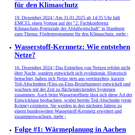
für den Klimaschutz
19. Dezember 2024 | Am 31.01.2025 ab 14:35 Uhr hält
EMCEL einen Vortrag auf der "2. Fachkonferenz
Klimaschutz-Potenziale der Abfallwirtschaft" in Hamburg
zum Thema: Förderprogramme für den Klimaschutz.
mehr ›
Wasserstoff-Kernnetz: Wie entstehen
Netze?
16. Dezember 2024 | Das Entstehen von Netzen erfolgt nicht
über Nacht, sondern entwickelt sich evolutionär. Historisch
betrachtet, haben sich Netze stets aus vereinzelten, kurzen
Teil-Abschnitten (Eins-zu-Eins-Beziehungen) entwickelt und
wuchsen mit der Zeit zu flächendeckenden Systemen
zusammen. Auch beim Wasserstoffnetz lässt sich diese Art der
Entwicklung beobachten, wobei bereits Teil-Abschnitte (erste
Keime) existieren. Sie werden in den nächsten Jahren zu
einem bundesweiten Wasserstoff-Kernnetz erweitert und
zusammenwachsen.
mehr ›
Folge #1: Wärmeplanung in Aachen