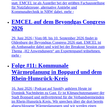
statt. EMCEL ist als Austeller bei der größten Fachausstellung
für Nutzfahrzeuge, alternative Antriebe und
Kommunaltechnik in NRW dabei.
mehr ›
EMCEL auf dem Beyondgas Congress
2026
29. Juni 2026 | Vom 08. bis 10. September 2026 findet in
Oldenburg der Beyondgas Congress 2026 statt. EMCEL ist
als Ambassador dabei und wird bei der Breakout Session zum
Thema „H2 Anwendungen“ am Expertenpanel teilnehmen.
mehr ›
Folge #11: Kommunale
Wärmeplanung in Boppard und dem
Rhein-Hunsrück-Kreis
16. Juni 2026 | Podcast auf Spotify anhören Heute ist
Dominik Nachtsheim zu Gast. Er ist Klimaschutzmanager der
Stadt Boppard und stellvertretend für die Verbandsgemeinden
im Rhein-Hunsrück-Kreis. Wir sprechen über die dort bereits
abgeschlossene Wärmeplanungen und wir werden einen