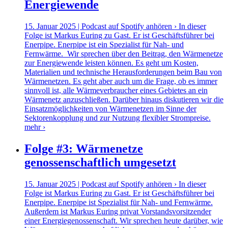
Energiewende
15. Januar 2025 | Podcast auf Spotify anhören › In dieser
Folge ist Markus Euring zu Gast. Er ist Geschäftsführer bei
Enerpipe. Enerpipe ist ein Spezialist für Nah- und
Fernwärme. Wir sprechen über den Beitrag, den Wärmenetze
zur Energiewende leisten können. Es geht um Kosten,
Materialien und technische Herausforderungen beim Bau von
Wärmenetzen. Es geht aber auch um die Frage, ob es immer
sinnvoll ist, alle Wärmeverbraucher eines Gebietes an ein
Wärmenetz anzuschließen. Darüber hinaus diskutieren wir die
Einsatzmöglichkeiten von Wärmenetzen im Sinne der
Sektorenkopplung und zur Nutzung flexibler Strompreise.
mehr ›
Folge #3: Wärmenetze
genossenschaftlich umgesetzt
15. Januar 2025 | Podcast auf Spotify anhören › In dieser
Folge ist Markus Euring zu Gast. Er ist Geschäftsführer bei
Enerpipe. Enerpipe ist Spezialist für Nah- und Fernwärme.
Außerdem ist Markus Euring privat Vorstandsvorsitzender
einer Energiegenossenschaft. Wir sprechen heute darüber, wie