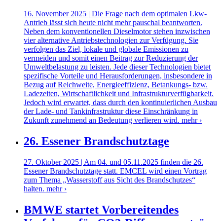
16. November 2025 | Die Frage nach dem optimalen Lkw-
Antrieb lässt sich heute nicht mehr pauschal beantworten.
Neben dem konventionellen Dieselmotor stehen inzwischen
vier alternative Antriebstechnologien zur Verfügung. Sie
verfolgen das Ziel, lokale und globale Emissionen zu
vermeiden und somit einen Beitrag zur Reduzierung der
Umweltbelastung zu leisten. Jede dieser Technologien bietet
spezifische Vorteile und Herausforderungen, insbesondere in
Bezug auf Reichweite, Energieeffizienz, Betankungs- bzw.
Ladezeiten, Wirtschaftlichkeit und Infrastrukturverfügbarkeit.
Jedoch wird erwartet, dass durch den kontinuierlichen Ausbau
der Lade- und Tankinfrastruktur diese Einschränkung in
Zukunft zunehmend an Bedeutung verlieren wird.
mehr ›
26. Essener Brandschutztage
27. Oktober 2025 | Am 04. und 05.11.2025 finden die 26.
Essener Brandschutztage statt. EMCEL wird einen Vortrag
zum Thema „Wasserstoff aus Sicht des Brandschutzes“
halten.
mehr ›
BMWE startet Vorbereitendes