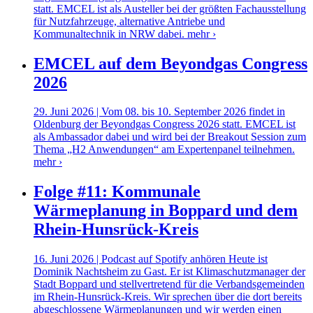
statt. EMCEL ist als Austeller bei der größten Fachausstellung
für Nutzfahrzeuge, alternative Antriebe und
Kommunaltechnik in NRW dabei.
mehr ›
EMCEL auf dem Beyondgas Congress
2026
29. Juni 2026 | Vom 08. bis 10. September 2026 findet in
Oldenburg der Beyondgas Congress 2026 statt. EMCEL ist
als Ambassador dabei und wird bei der Breakout Session zum
Thema „H2 Anwendungen“ am Expertenpanel teilnehmen.
mehr ›
Folge #11: Kommunale
Wärmeplanung in Boppard und dem
Rhein-Hunsrück-Kreis
16. Juni 2026 | Podcast auf Spotify anhören Heute ist
Dominik Nachtsheim zu Gast. Er ist Klimaschutzmanager der
Stadt Boppard und stellvertretend für die Verbandsgemeinden
im Rhein-Hunsrück-Kreis. Wir sprechen über die dort bereits
abgeschlossene Wärmeplanungen und wir werden einen