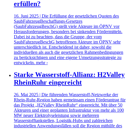
erfüllen?
16. Juni 2025 | Die Erfüllung der gesetzlichen Quoten des
SaubFahrzeugBeschaffungs-Gesetzes
(SaubFahrzeugBeschG) stellt viele Akteure im ÖPNV vor
Herausforderungen, besonders bei sinkenden Fördermitteln.
Dabei ist zu beachten, dass die Gruppe, der vom
SaubFahrzeugBeschG betroffenen Akteure im ÖPNV sehr
unterschiedlich ist. Entscheidend ist daher, sowohl die
individuellen als auch die gesetzlichen Rahmenbedingungen
zu berücksichtigen und eine eigene Umsetzungsstrategie zu
entwickeln.
mehr ›
Starke Wasserstoff-Allianz: H2Valley
RheinRuhr eingereicht
26. Mai 2025 | Die führenden Wasserstoff-Netzwerke der
Rhein-Ruhr-Region haben gemeinsam einen Förderantrag für
das Projekt „H2Valley RheinRuhr“ eingereicht. Mit über 50
Akteuren und einer geplanten Infrastruktur von mehr als 100
MW neuer Elektrolyseleistung sowie mehreren
Wasserstofftankstellen, Logistik-Hubs und zahlreichen
industriellen Anwendungsfällen soll die Region mithilfe des