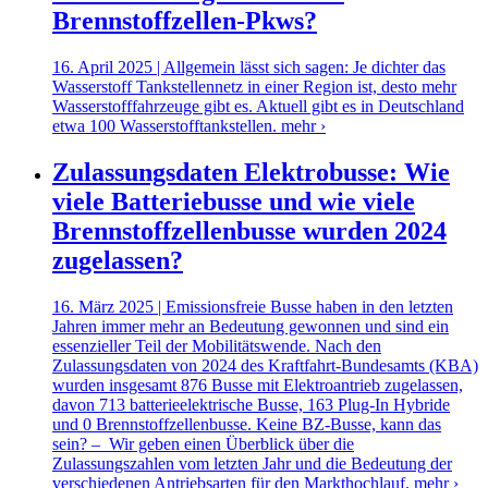
Brennstoffzellen-Pkws?
16. April 2025 | Allgemein lässt sich sagen: Je dichter das
Wasserstoff Tankstellennetz in einer Region ist, desto mehr
Wasserstofffahrzeuge gibt es. Aktuell gibt es in Deutschland
etwa 100 Wasserstofftankstellen.
mehr ›
Zulassungsdaten Elektrobusse: Wie
viele Batteriebusse und wie viele
Brennstoffzellenbusse wurden 2024
zugelassen?
16. März 2025 | Emissionsfreie Busse haben in den letzten
Jahren immer mehr an Bedeutung gewonnen und sind ein
essenzieller Teil der Mobilitätswende. Nach den
Zulassungsdaten von 2024 des Kraftfahrt-Bundesamts (KBA)
wurden insgesamt 876 Busse mit Elektroantrieb zugelassen,
davon 713 batterieelektrische Busse, 163 Plug-In Hybride
und 0 Brennstoffzellenbusse. Keine BZ-Busse, kann das
sein? – Wir geben einen Überblick über die
Zulassungszahlen vom letzten Jahr und die Bedeutung der
verschiedenen Antriebsarten für den Markthochlauf.
mehr ›