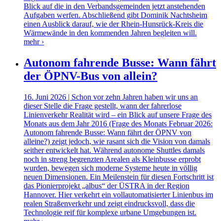
Blick auf die in den Verbandsgemeinden jetzt anstehenden
Aufgaben werfen. Abschließend gibt Dominik Nachtsheim
einen Ausblick darauf, wie der Rhein-Hunsrück-Kreis die
Wärmewände in den kommenden Jahren begleiten will.
mehr ›
Autonom fahrende Busse: Wann fährt
der ÖPNV-Bus von allein?
16. Juni 2026 | Schon vor zehn Jahren haben wir uns an
dieser Stelle die Frage gestellt, wann der fahrerlose
Linienverkehr Realität wird – ein Blick auf unsere Frage des
Monats aus dem Jahr 2016 (Frage des Monats Februar 2026:
Autonom fahrende Busse: Wann fährt der ÖPNV von
alleine?) zeigt jedoch, wie rasant sich die Vision von damals
seither entwickelt hat. Während autonome Shuttles damals
noch in streng begrenzten Arealen als Kleinbusse erprobt
wurden, bewegen sich moderne Systeme heute in völlig
neuen Dimensionen. Ein Meilenstein für diesen Fortschritt ist
das Pionierprojekt „albus“ der ÜSTRA in der Region
Hannover. Hier verkehrt ein vollautomatisierter Linienbus im
realen Straßenverkehr und zeigt eindrucksvoll, dass die
Technologie reif für komplexe urbane Umgebungen ist.