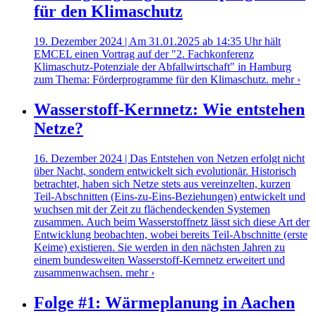
für den Klimaschutz
19. Dezember 2024 | Am 31.01.2025 ab 14:35 Uhr hält
EMCEL einen Vortrag auf der "2. Fachkonferenz
Klimaschutz-Potenziale der Abfallwirtschaft" in Hamburg
zum Thema: Förderprogramme für den Klimaschutz.
mehr ›
Wasserstoff-Kernnetz: Wie entstehen
Netze?
16. Dezember 2024 | Das Entstehen von Netzen erfolgt nicht
über Nacht, sondern entwickelt sich evolutionär. Historisch
betrachtet, haben sich Netze stets aus vereinzelten, kurzen
Teil-Abschnitten (Eins-zu-Eins-Beziehungen) entwickelt und
wuchsen mit der Zeit zu flächendeckenden Systemen
zusammen. Auch beim Wasserstoffnetz lässt sich diese Art der
Entwicklung beobachten, wobei bereits Teil-Abschnitte (erste
Keime) existieren. Sie werden in den nächsten Jahren zu
einem bundesweiten Wasserstoff-Kernnetz erweitert und
zusammenwachsen.
mehr ›
Folge #1: Wärmeplanung in Aachen