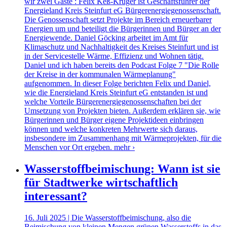
wir zwei Gäste : Felix Keß-Krüger ist Geschäftsführer der
Energieland Kreis Steinfurt eG Bürgerenergiegenossenschaft.
Die Genossenschaft setzt Projekte im Bereich erneuerbarer
Energien um und beteiligt die Bürgerinnen und Bürger an der
Energiewende. Daniel Göcking arbeitet im Amt für
Klimaschutz und Nachhaltigkeit des Kreises Steinfurt und ist
in der Servicestelle Wärme, Effizienz und Wohnen tätig.
Daniel und ich haben bereits den Podcast Folge 7 "Die Rolle
der Kreise in der kommunalen Wärmeplanung"
aufgenommen. In dieser Folge berichten Felix und Daniel,
wie die Energieland Kreis Steinfurt eG entstanden ist und
welche Vorteile Bürgerenergiegenossenschaften bei der
Umsetzung von Projekten bieten. Außerdem erklären sie, wie
Bürgerinnen und Bürger eigene Projektideen einbringen
können und welche konkreten Mehrwerte sich daraus,
insbesondere im Zusammenhang mit Wärmeprojekten, für die
Menschen vor Ort ergeben.
mehr ›
Wasserstoffbeimischung: Wann ist sie
für Stadtwerke wirtschaftlich
interessant?
16. Juli 2025 | Die Wasserstoffbeimischung, also die
Beimischung von kleinen Mengen grünen Wasserstoffs in das