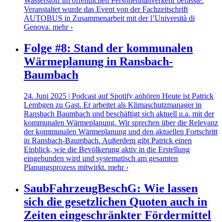
Wasserstoff im öffentlichen Personennahverkehr befasste.
Veranstaltet wurde das Event von der Fachzeitschrift
AUTOBUS in Zusammenarbeit mit der l’Università di
Genova.
mehr ›
Folge #8: Stand der kommunalen
Wärmeplanung in Ransbach-
Baumbach
24. Juni 2025 | Podcast auf Spotify anhören Heute ist Patrick
Lembgen zu Gast. Er arbeitet als Klimaschutzmanager in
Ransbach Baumbach und beschäftigt sich aktuell u.a. mit der
kommunalen Wärmeplanung. Wir sprechen über die Relevanz
der kommunalen Wärmeplanung und den aktuellen Fortschritt
in Ransbach-Baumbach. Außerdem gibt Patrick einen
Einblick, wie die Bevölkerung aktiv in die Erstellung
eingebunden wird und systematisch am gesamten
Planungsprozess mitwirkt.
mehr ›
SaubFahrzeugBeschG: Wie lassen
sich die gesetzlichen Quoten auch in
Zeiten eingeschränkter Fördermittel