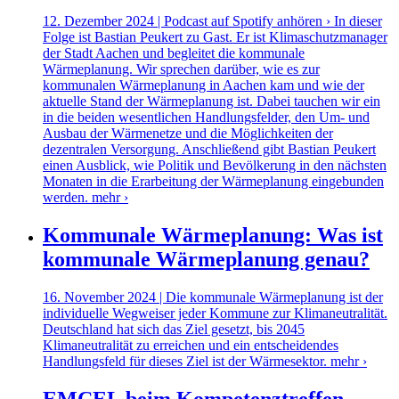
12. Dezember 2024 | Podcast auf Spotify anhören › In dieser
Folge ist Bastian Peukert zu Gast. Er ist Klimaschutzmanager
der Stadt Aachen und begleitet die kommunale
Wärmeplanung. Wir sprechen darüber, wie es zur
kommunalen Wärmeplanung in Aachen kam und wie der
aktuelle Stand der Wärmeplanung ist. Dabei tauchen wir ein
in die beiden wesentlichen Handlungsfelder, den Um- und
Ausbau der Wärmenetze und die Möglichkeiten der
dezentralen Versorgung. Anschließend gibt Bastian Peukert
einen Ausblick, wie Politik und Bevölkerung in den nächsten
Monaten in die Erarbeitung der Wärmeplanung eingebunden
werden.
mehr ›
Kommunale Wärmeplanung: Was ist
kommunale Wärmeplanung genau?
16. November 2024 | Die kommunale Wärmeplanung ist der
individuelle Wegweiser jeder Kommune zur Klimaneutralität.
Deutschland hat sich das Ziel gesetzt, bis 2045
Klimaneutralität zu erreichen und ein entscheidendes
Handlungsfeld für dieses Ziel ist der Wärmesektor.
mehr ›
EMCEL beim Kompetenztreffen