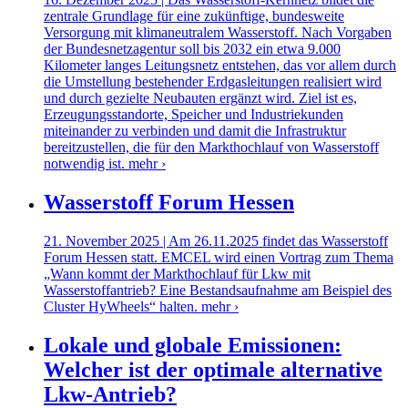
zentrale Grundlage für eine zukünftige, bundesweite
Versorgung mit klimaneutralem Wasserstoff. Nach Vorgaben
der Bundesnetzagentur soll bis 2032 ein etwa 9.000
Kilometer langes Leitungsnetz entstehen, das vor allem durch
die Umstellung bestehender Erdgasleitungen realisiert wird
und durch gezielte Neubauten ergänzt wird. Ziel ist es,
Erzeugungsstandorte, Speicher und Industriekunden
miteinander zu verbinden und damit die Infrastruktur
bereitzustellen, die für den Markthochlauf von Wasserstoff
notwendig ist.
mehr ›
Wasserstoff Forum Hessen
21. November 2025 | Am 26.11.2025 findet das Wasserstoff
Forum Hessen statt. EMCEL wird einen Vortrag zum Thema
„Wann kommt der Markthochlauf für Lkw mit
Wasserstoffantrieb? Eine Bestandsaufnahme am Beispiel des
Cluster HyWheels“ halten.
mehr ›
Lokale und globale Emissionen:
Welcher ist der optimale alternative
Lkw-Antrieb?