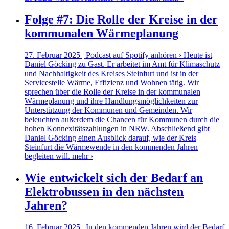
Folge #7: Die Rolle der Kreise in der
kommunalen Wärmeplanung
27. Februar 2025 | Podcast auf Spotify anhören › Heute ist
Daniel Göcking zu Gast. Er arbeitet im Amt für Klimaschutz
und Nachhaltigkeit des Kreises Steinfurt und ist in der
Servicestelle Wärme, Effizienz und Wohnen tätig. Wir
sprechen über die Rolle der Kreise in der kommunalen
Wärmeplanung und ihre Handlungsmöglichkeiten zur
Unterstützung der Kommunen und Gemeinden. Wir
beleuchten außerdem die Chancen für Kommunen durch die
hohen Konnexitätszahlungen in NRW. Abschließend gibt
Daniel Göcking einen Ausblick darauf, wie der Kreis
Steinfurt die Wärmewende in den kommenden Jahren
begleiten will.
mehr ›
Wie entwickelt sich der Bedarf an
Elektrobussen in den nächsten
Jahren?
16. Februar 2025 | In den kommenden Jahren wird der Bedarf