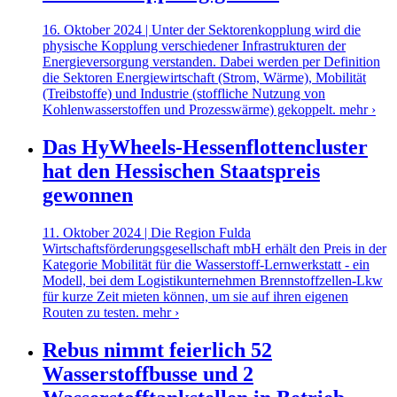
16. Oktober 2024 | Unter der Sektorenkopplung wird die
physische Kopplung verschiedener Infrastrukturen der
Energieversorgung verstanden. Dabei werden per Definition
die Sektoren Energiewirtschaft (Strom, Wärme), Mobilität
(Treibstoffe) und Industrie (stoffliche Nutzung von
Kohlenwasserstoffen und Prozesswärme) gekoppelt.
mehr ›
Das HyWheels-Hessenflottencluster
hat den Hessischen Staatspreis
gewonnen
11. Oktober 2024 | Die Region Fulda
Wirtschaftsförderungsgesellschaft mbH erhält den Preis in der
Kategorie Mobilität für die Wasserstoff-Lernwerkstatt - ein
Modell, bei dem Logistikunternehmen Brennstoffzellen-Lkw
für kurze Zeit mieten können, um sie auf ihren eigenen
Routen zu testen.
mehr ›
Rebus nimmt feierlich 52
Wasserstoffbusse und 2