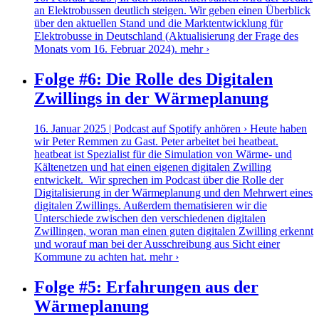
an Elektrobussen deutlich steigen. Wir geben einen Überblick
über den aktuellen Stand und die Marktentwicklung für
Elektrobusse in Deutschland (Aktualisierung der Frage des
Monats vom 16. Februar 2024).
mehr ›
Folge #6: Die Rolle des Digitalen
Zwillings in der Wärmeplanung
16. Januar 2025 | Podcast auf Spotify anhören › Heute haben
wir Peter Remmen zu Gast. Peter arbeitet bei heatbeat.
heatbeat ist Spezialist für die Simulation von Wärme- und
Kältenetzen und hat einen eigenen digitalen Zwilling
entwickelt. Wir sprechen im Podcast über die Rolle der
Digitalisierung in der Wärmeplanung und den Mehrwert eines
digitalen Zwillings. Außerdem thematisieren wir die
Unterschiede zwischen den verschiedenen digitalen
Zwillingen, woran man einen guten digitalen Zwilling erkennt
und worauf man bei der Ausschreibung aus Sicht einer
Kommune zu achten hat.
mehr ›
Folge #5: Erfahrungen aus der
Wärmeplanung