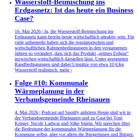
Wasserstoff-Beimischung ins
Erdgasnetz: Ist das heute ein Business
Case?
16. Mai 2026 | Ja, die Wasserstoff-Beimischung ins
Erdgasnetz kann bereits heute wirtschaftlich attraktiv sein. Für
viele unbemerkt haben sich die regulatorischen und
wirtschaftlichen Rahmenbedingungen in den vergangenen
Jahren so verändert, dass sich das Produkt „grünes Erdgas“
inzwischen wirtschaftlich darstellen lässt. Unter geeigneten
Randbedingungen sind dabei Umsätze von etwa 10 €/kg
Wasserstoff realistisch.
mehr ›
Folge #10: Kommunale
Wärmeplanung in der
Verbandsgemeinde Rheinauen
4. Mai 2026 | Podcast auf Spotify anhören Heute sind wir in
der Verbandsgemeinde Rheinauen und zu Gast bei Toni
Krüger, Nicole Ludwar und Silke Sturm. Wir sprechen über
die Bedeutung der kommunalen Wärmeplanung für die
Kommune selbst, aber vor allem die Bürgerinnen und Bürger.