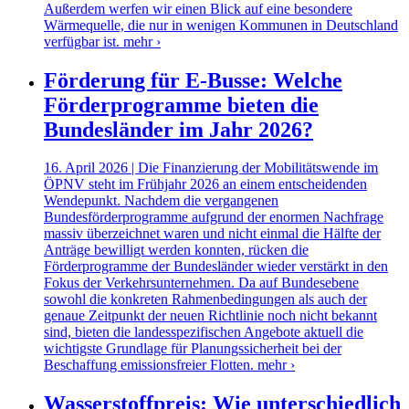
Außerdem werfen wir einen Blick auf eine besondere
Wärmequelle, die nur in wenigen Kommunen in Deutschland
verfügbar ist.
mehr ›
Förderung für E-Busse: Welche
Förderprogramme bieten die
Bundesländer im Jahr 2026?
16. April 2026 | Die Finanzierung der Mobilitätswende im
ÖPNV steht im Frühjahr 2026 an einem entscheidenden
Wendepunkt. Nachdem die vergangenen
Bundesförderprogramme aufgrund der enormen Nachfrage
massiv überzeichnet waren und nicht einmal die Hälfte der
Anträge bewilligt werden konnten, rücken die
Förderprogramme der Bundesländer wieder verstärkt in den
Fokus der Verkehrsunternehmen. Da auf Bundesebene
sowohl die konkreten Rahmenbedingungen als auch der
genaue Zeitpunkt der neuen Richtlinie noch nicht bekannt
sind, bieten die landesspezifischen Angebote aktuell die
wichtigste Grundlage für Planungssicherheit bei der
Beschaffung emissionsfreier Flotten.
mehr ›
Wasserstoffpreis: Wie unterschiedlich