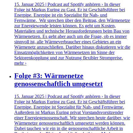
15. Januar 2025 | Podcast auf Spotify anhören › In dieser
Folge ist Markus Euring zu Gast. Er ist Geschäftsführer bei
Enerpipe. Enerpipe ist ein Spezialist für Nah- und
Fernwärme. Wir sprechen über den Beitrag, den Wärmenetze
zur Energiewende leisten können. Es geht um Kosten,
Materialien und technische Herausforderungen beim Bau von
Wärmenetzen. Es geht aber auch um die Frage, ob es immer
sinnvoll ist, alle Wärmeverbraucher eines Gebietes an ein
Wärmenetz anzuschließen. Darüber hinaus diskutieren wir die
Einsatzmöglichkeiten von Wärmenetzen im Sinne der
Sektorenkopplung und zur Nutzung flexibler Strompreise.
mehr ›
Folge #3: Wärmenetze
genossenschaftlich umgesetzt
15. Januar 2025 | Podcast auf Spotify anhören › In dieser
Folge ist Markus Euring zu Gast. Er ist Geschäftsführer bei
Enerpipe. Enerpipe ist Spezialist für Nah- und Fernwärme.
Außerdem ist Markus Euring privat Vorstandsvorsitzender
einer Energiegenossenschaft. Wir sprechen heute darüber, wie
Wärmenetze genossenschaftlich umgesetzt werden können.
Dabei tauchen wir ein in die genossenschaftliche Arbeit in