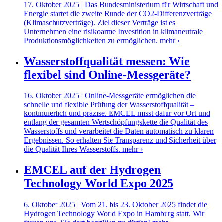
17. Oktober 2025 | Das Bundesministerium für Wirtschaft und
Energie startet die zweite Runde der CO2-Differenzverträge
(Klimaschutzverträge). Ziel dieser Verträge ist es
Unternehmen eine risikoarme Investition in klimaneutrale
Produktionsmöglichkeiten zu ermöglichen.
mehr ›
Wasserstoffqualität messen: Wie
flexibel sind Online-Messgeräte?
16. Oktober 2025 | Online-Messgeräte ermöglichen die
schnelle und flexible Prüfung der Wasserstoffqualität –
kontinuierlich und präzise. EMCEL misst dafür vor Ort und
entlang der gesamten Wertschöpfungskette die Qualität des
Wasserstoffs und verarbeitet die Daten automatisch zu klaren
Ergebnissen. So erhalten Sie Transparenz und Sicherheit über
die Qualität Ihres Wasserstoffs.
mehr ›
EMCEL auf der Hydrogen
Technology World Expo 2025
6. Oktober 2025 | Vom 21. bis 23. Oktober 2025 findet die
Hydrogen Technology World Expo in Hamburg statt. Wir