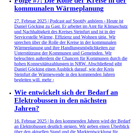
Folge #7: Die Rolle der Kreise in der
kommunalen Wärmeplanung
27. Februar 2025 | Podcast auf Spotify anhören › Heute ist
Daniel Göcking zu Gast. Er arbeitet im Amt für Klimaschutz
und Nachhaltigkeit des Kreises Steinfurt und ist in der
Servicestelle Wärme, Effizienz und Wohnen tätig. Wir
sprechen über die Rolle der Kreise in der kommunalen
Wärmeplanung und ihre Handlungsmöglichkeiten zur
Unterstützung der Kommunen und Gemeinden. Wir
beleuchten außerdem die Chancen für Kommunen durch die
hohen Konnexitätszahlungen in NRW. Abschließend gibt
Daniel Göcking einen Ausblick darauf, wie der Kreis
Steinfurt die Wärmewende in den kommenden Jahren
begleiten will.
mehr ›
Wie entwickelt sich der Bedarf an
Elektrobussen in den nächsten
Jahren?
16. Februar 2025 | In den kommenden Jahren wird der Bedarf
an Elektrobussen deutlich steigen. Wir geben einen Überblick
über den aktuellen Stand und die Marktentwicklung für