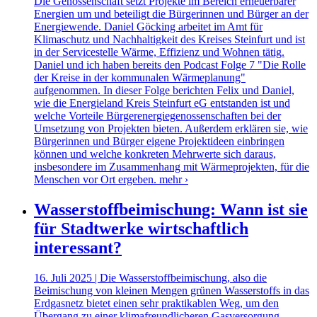
Die Genossenschaft setzt Projekte im Bereich erneuerbarer
Energien um und beteiligt die Bürgerinnen und Bürger an der
Energiewende. Daniel Göcking arbeitet im Amt für
Klimaschutz und Nachhaltigkeit des Kreises Steinfurt und ist
in der Servicestelle Wärme, Effizienz und Wohnen tätig.
Daniel und ich haben bereits den Podcast Folge 7 "Die Rolle
der Kreise in der kommunalen Wärmeplanung"
aufgenommen. In dieser Folge berichten Felix und Daniel,
wie die Energieland Kreis Steinfurt eG entstanden ist und
welche Vorteile Bürgerenergiegenossenschaften bei der
Umsetzung von Projekten bieten. Außerdem erklären sie, wie
Bürgerinnen und Bürger eigene Projektideen einbringen
können und welche konkreten Mehrwerte sich daraus,
insbesondere im Zusammenhang mit Wärmeprojekten, für die
Menschen vor Ort ergeben.
mehr ›
Wasserstoffbeimischung: Wann ist sie
für Stadtwerke wirtschaftlich
interessant?
16. Juli 2025 | Die Wasserstoffbeimischung, also die
Beimischung von kleinen Mengen grünen Wasserstoffs in das
Erdgasnetz bietet einen sehr praktikablen Weg, um den
Übergang zu einer klimafreundlicheren Gasversorgung