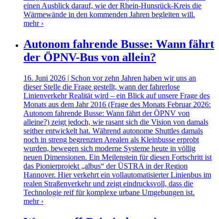
einen Ausblick darauf, wie der Rhein-Hunsrück-Kreis die
Wärmewände in den kommenden Jahren begleiten will.
mehr ›
Autonom fahrende Busse: Wann fährt
der ÖPNV-Bus von allein?
16. Juni 2026 | Schon vor zehn Jahren haben wir uns an
dieser Stelle die Frage gestellt, wann der fahrerlose
Linienverkehr Realität wird – ein Blick auf unsere Frage des
Monats aus dem Jahr 2016 (Frage des Monats Februar 2026:
Autonom fahrende Busse: Wann fährt der ÖPNV von
alleine?) zeigt jedoch, wie rasant sich die Vision von damals
seither entwickelt hat. Während autonome Shuttles damals
noch in streng begrenzten Arealen als Kleinbusse erprobt
wurden, bewegen sich moderne Systeme heute in völlig
neuen Dimensionen. Ein Meilenstein für diesen Fortschritt ist
das Pionierprojekt „albus“ der ÜSTRA in der Region
Hannover. Hier verkehrt ein vollautomatisierter Linienbus im
realen Straßenverkehr und zeigt eindrucksvoll, dass die
Technologie reif für komplexe urbane Umgebungen ist.
mehr ›