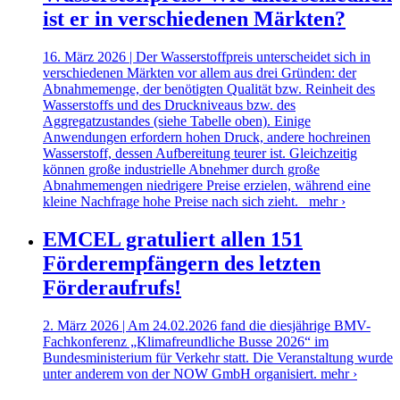
ist er in verschiedenen Märkten?
16. März 2026 | Der Wasserstoffpreis unterscheidet sich in
verschiedenen Märkten vor allem aus drei Gründen: der
Abnahmemenge, der benötigten Qualität bzw. Reinheit des
Wasserstoffs und des Druckniveaus bzw. des
Aggregatzustandes (siehe Tabelle oben). Einige
Anwendungen erfordern hohen Druck, andere hochreinen
Wasserstoff, dessen Aufbereitung teurer ist. Gleichzeitig
können große industrielle Abnehmer durch große
Abnahmemengen niedrigere Preise erzielen, während eine
kleine Nachfrage hohe Preise nach sich zieht.
mehr ›
EMCEL gratuliert allen 151
Förderempfängern des letzten
Förderaufrufs!
2. März 2026 | Am 24.02.2026 fand die diesjährige BMV-
Fachkonferenz „Klimafreundliche Busse 2026“ im
Bundesministerium für Verkehr statt. Die Veranstaltung wurde
unter anderem von der NOW GmbH organisiert.
mehr ›