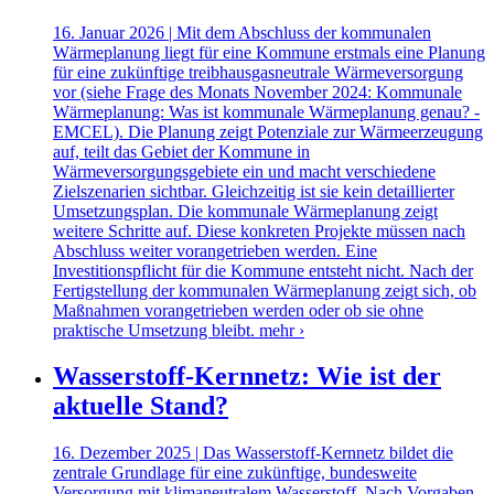
16. Januar 2026 | Mit dem Abschluss der kommunalen
Wärmeplanung liegt für eine Kommune erstmals eine Planung
für eine zukünftige treibhausgasneutrale Wärmeversorgung
vor (siehe Frage des Monats November 2024: Kommunale
Wärmeplanung: Was ist kommunale Wärmeplanung genau? -
EMCEL). Die Planung zeigt Potenziale zur Wärmeerzeugung
auf, teilt das Gebiet der Kommune in
Wärmeversorgungsgebiete ein und macht verschiedene
Zielszenarien sichtbar. Gleichzeitig ist sie kein detaillierter
Umsetzungsplan. Die kommunale Wärmeplanung zeigt
weitere Schritte auf. Diese konkreten Projekte müssen nach
Abschluss weiter vorangetrieben werden. Eine
Investitionspflicht für die Kommune entsteht nicht. Nach der
Fertigstellung der kommunalen Wärmeplanung zeigt sich, ob
Maßnahmen vorangetrieben werden oder ob sie ohne
praktische Umsetzung bleibt.
mehr ›
Wasserstoff-Kernnetz: Wie ist der
aktuelle Stand?
16. Dezember 2025 | Das Wasserstoff-Kernnetz bildet die
zentrale Grundlage für eine zukünftige, bundesweite
Versorgung mit klimaneutralem Wasserstoff. Nach Vorgaben