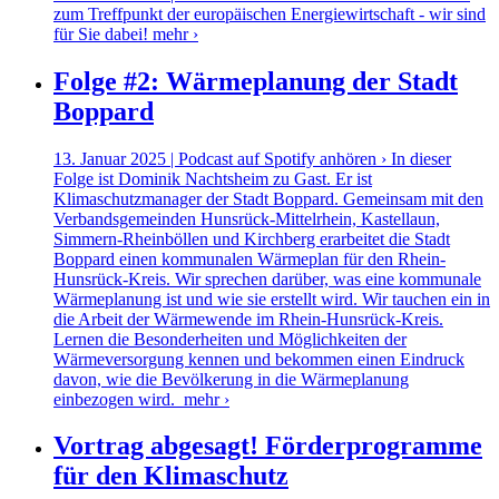
zum Treffpunkt der europäischen Energiewirtschaft - wir sind
für Sie dabei!
mehr ›
Folge #2: Wärmeplanung der Stadt
Boppard
13. Januar 2025 | Podcast auf Spotify anhören › In dieser
Folge ist Dominik Nachtsheim zu Gast. Er ist
Klimaschutzmanager der Stadt Boppard. Gemeinsam mit den
Verbandsgemeinden Hunsrück-Mittelrhein, Kastellaun,
Simmern-Rheinböllen und Kirchberg erarbeitet die Stadt
Boppard einen kommunalen Wärmeplan für den Rhein-
Hunsrück-Kreis. Wir sprechen darüber, was eine kommunale
Wärmeplanung ist und wie sie erstellt wird. Wir tauchen ein in
die Arbeit der Wärmewende im Rhein-Hunsrück-Kreis.
Lernen die Besonderheiten und Möglichkeiten der
Wärmeversorgung kennen und bekommen einen Eindruck
davon, wie die Bevölkerung in die Wärmeplanung
einbezogen wird.
mehr ›
Vortrag abgesagt! Förderprogramme
für den Klimaschutz