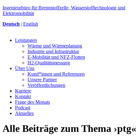
Ingenieurbüro für Brennstoffzelle, Wasserstofftechnologie und
Elektromobilität
Deutsch
|
English
Leistungen
Wärme und Wärmeplanung
Industrie und Infrastruktur
E-Mobilität und NFZ-Flotten
H2-Qualitätsmessung
Über Uns
Kund*innen und Referenzen
Unsere Partner
Veröffentlichungen
Karriere
Kontakt
Frage des Monats
Podcast
Aktuelles
Alle Beiträge zum Thema ›ptg«