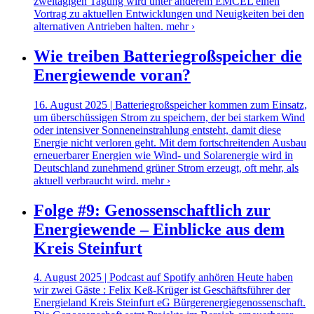
zweitägigen Tagung wird unter anderem EMCEL einen
Vortrag zu aktuellen Entwicklungen und Neuigkeiten bei den
alternativen Antrieben halten.
mehr ›
Wie treiben Batteriegroßspeicher die
Energiewende voran?
16. August 2025 | Batteriegroßspeicher kommen zum Einsatz,
um überschüssigen Strom zu speichern, der bei starkem Wind
oder intensiver Sonneneinstrahlung entsteht, damit diese
Energie nicht verloren geht. Mit dem fortschreitenden Ausbau
erneuerbarer Energien wie Wind- und Solarenergie wird in
Deutschland zunehmend grüner Strom erzeugt, oft mehr, als
aktuell verbraucht wird.
mehr ›
Folge #9: Genossenschaftlich zur
Energiewende – Einblicke aus dem
Kreis Steinfurt
4. August 2025 | Podcast auf Spotify anhören Heute haben
wir zwei Gäste : Felix Keß-Krüger ist Geschäftsführer der
Energieland Kreis Steinfurt eG Bürgerenergiegenossenschaft.