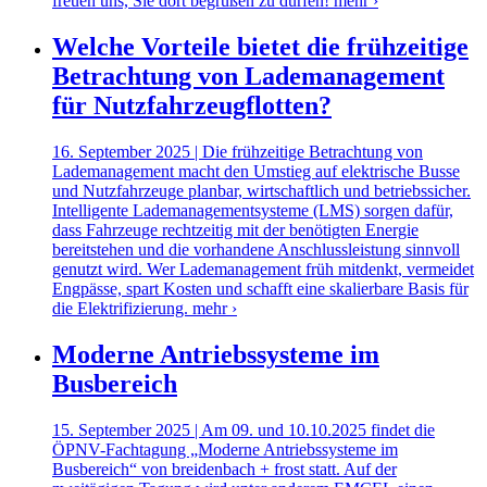
freuen uns, Sie dort begrüßen zu dürfen!
mehr ›
Welche Vorteile bietet die frühzeitige
Betrachtung von Lademanagement
für Nutzfahrzeugflotten?
16. September 2025 | Die frühzeitige Betrachtung von
Lademanagement macht den Umstieg auf elektrische Busse
und Nutzfahrzeuge planbar, wirtschaftlich und betriebssicher.
Intelligente Lademanagementsysteme (LMS) sorgen dafür,
dass Fahrzeuge rechtzeitig mit der benötigten Energie
bereitstehen und die vorhandene Anschlussleistung sinnvoll
genutzt wird. Wer Lademanagement früh mitdenkt, vermeidet
Engpässe, spart Kosten und schafft eine skalierbare Basis für
die Elektrifizierung.
mehr ›
Moderne Antriebssysteme im
Busbereich
15. September 2025 | Am 09. und 10.10.2025 findet die
ÖPNV-Fachtagung „Moderne Antriebssysteme im
Busbereich“ von breidenbach + frost statt. Auf der