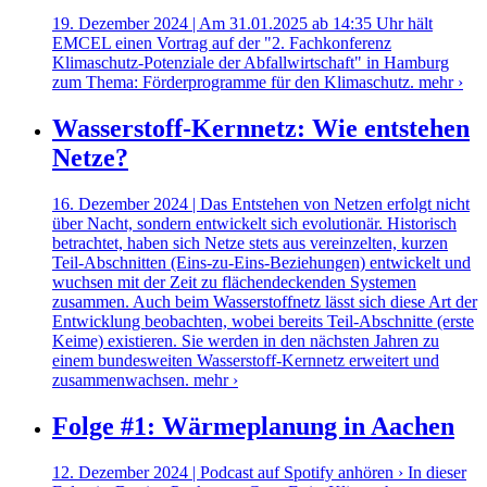
19. Dezember 2024 | Am 31.01.2025 ab 14:35 Uhr hält
EMCEL einen Vortrag auf der "2. Fachkonferenz
Klimaschutz-Potenziale der Abfallwirtschaft" in Hamburg
zum Thema: Förderprogramme für den Klimaschutz.
mehr ›
Wasserstoff-Kernnetz: Wie entstehen
Netze?
16. Dezember 2024 | Das Entstehen von Netzen erfolgt nicht
über Nacht, sondern entwickelt sich evolutionär. Historisch
betrachtet, haben sich Netze stets aus vereinzelten, kurzen
Teil-Abschnitten (Eins-zu-Eins-Beziehungen) entwickelt und
wuchsen mit der Zeit zu flächendeckenden Systemen
zusammen. Auch beim Wasserstoffnetz lässt sich diese Art der
Entwicklung beobachten, wobei bereits Teil-Abschnitte (erste
Keime) existieren. Sie werden in den nächsten Jahren zu
einem bundesweiten Wasserstoff-Kernnetz erweitert und
zusammenwachsen.
mehr ›
Folge #1: Wärmeplanung in Aachen
12. Dezember 2024 | Podcast auf Spotify anhören › In dieser