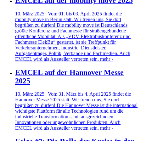
EMCEL auf der mobility move 2025
10. März 2025 | Vom 01. bis 03. April 2025 findet die
mobility move in Berlin statt. Wir freuen uns, Sie dort
begrüßen zu dürfen! Die mobility move ist Deutschlands
größte Konferenz und Fachmesse für straßengebundene
öffentliche Mobilität. Als „VDV-Elektrobuskonferenz und
Fachmesse ElekBu“ gestartet, ist sie Treffpunkt für
Verkehrsunternehmen, Industrie, Dienstleister,
Aufgabenträger, Politik, Verbände und Fachmedien. Auch
EMCEL wird als Aussteller vertreten sein.
mehr ›
EMCEL auf der Hannover Messe
2025
10. März 2025 | Vom 31. März bis 4. April 2025 findet die
Hannover Messe 2025 statt. Wir freuen uns, Sie dort
begrüßen zu dürfen! Die Hannover Messe ist die international
wichtigste Plattform für alle Technologien rund um die
industrielle Transformation – mit ausgezeichneten
Innovationen oder ungewöhnlichen Produkten. Auch
EMCEL wird als Aussteller vertreten sein.
mehr ›