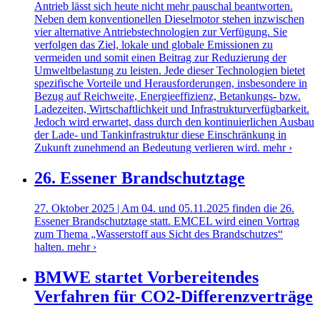
Antrieb lässt sich heute nicht mehr pauschal beantworten.
Neben dem konventionellen Dieselmotor stehen inzwischen
vier alternative Antriebstechnologien zur Verfügung. Sie
verfolgen das Ziel, lokale und globale Emissionen zu
vermeiden und somit einen Beitrag zur Reduzierung der
Umweltbelastung zu leisten. Jede dieser Technologien bietet
spezifische Vorteile und Herausforderungen, insbesondere in
Bezug auf Reichweite, Energieeffizienz, Betankungs- bzw.
Ladezeiten, Wirtschaftlichkeit und Infrastrukturverfügbarkeit.
Jedoch wird erwartet, dass durch den kontinuierlichen Ausbau
der Lade- und Tankinfrastruktur diese Einschränkung in
Zukunft zunehmend an Bedeutung verlieren wird.
mehr ›
26. Essener Brandschutztage
27. Oktober 2025 | Am 04. und 05.11.2025 finden die 26.
Essener Brandschutztage statt. EMCEL wird einen Vortrag
zum Thema „Wasserstoff aus Sicht des Brandschutzes“
halten.
mehr ›
BMWE startet Vorbereitendes
Verfahren für CO2-Differenzverträge