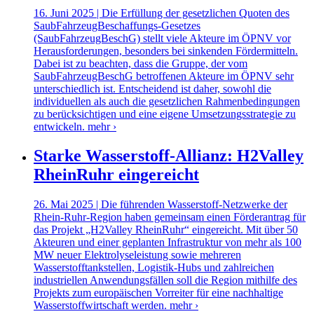
16. Juni 2025 | Die Erfüllung der gesetzlichen Quoten des
SaubFahrzeugBeschaffungs-Gesetzes
(SaubFahrzeugBeschG) stellt viele Akteure im ÖPNV vor
Herausforderungen, besonders bei sinkenden Fördermitteln.
Dabei ist zu beachten, dass die Gruppe, der vom
SaubFahrzeugBeschG betroffenen Akteure im ÖPNV sehr
unterschiedlich ist. Entscheidend ist daher, sowohl die
individuellen als auch die gesetzlichen Rahmenbedingungen
zu berücksichtigen und eine eigene Umsetzungsstrategie zu
entwickeln.
mehr ›
Starke Wasserstoff-Allianz: H2Valley
RheinRuhr eingereicht
26. Mai 2025 | Die führenden Wasserstoff-Netzwerke der
Rhein-Ruhr-Region haben gemeinsam einen Förderantrag für
das Projekt „H2Valley RheinRuhr“ eingereicht. Mit über 50
Akteuren und einer geplanten Infrastruktur von mehr als 100
MW neuer Elektrolyseleistung sowie mehreren
Wasserstofftankstellen, Logistik-Hubs und zahlreichen
industriellen Anwendungsfällen soll die Region mithilfe des
Projekts zum europäischen Vorreiter für eine nachhaltige
Wasserstoffwirtschaft werden.
mehr ›