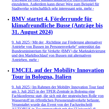
einzuleiten. Außerdem kann dieser Weg zum Beispiel für
Stadtwerke wirtschaftlich sehr interessant sein.
mehr ›
BMV startet 4. Förderrunde für
klimafreundliche Busse (Anträge bis
31. August 2024)
9. Juli 2025 | Mit der „Richtlinie zur Förderung alternativer
Antriebe von Bussen im Personenverkehr“ unterstützt das
Bundesministerium für Verkehr (BMV) die Marktaktivierung
und den Markthochlauf von Bussen mit alternativen
Antrieben.
mehr ›
EMCEL auf der Mobility Innovation
Tour in Bologna, Italien
9. Juli 2025 | Im Rahmen der Mobility Innovation Tour fand
am 3. Juli 2025 in der TPER-Zentrale in Bologna eine
Fachkonferenz statt, die sich mit der strategischen Rolle von
Wasserstoff im öffentlichen Personennahverkehr befasste.
Veranstaltet wurde das Event von der Fachzeitschrift
AUTOBUS in Zusammenarbeit mit der l’Università di