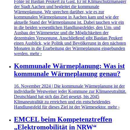
Folge ist Bastian Peukert zu Gast. Er ist Klimaschutzmanager
der Stadt Aachen und begleitet die kommunale
Wärmeplanung. Wir sprechen darüber, wie es zur
kommunalen Wärmeplanung in Aachen kam und wie der
aktuelle Stand der Wärmeplanung ist. Dabei tauchen wir ein
in die beiden wesentlichen Handlungsfelder, den Um- und
Ausbau der Wärmenetze und die Möglichkeiten der
dezentralen Versorgung. Anschließend gibt Bastian Peukert
einen Ausblick, wie Politik und Bevölkerung in den nächsten
Monaten in die Erarbeitung der Wärmeplanung eingebunden
werden.
mehr ›
Kommunale Wärmeplanung: Was ist
kommunale Wärmeplanung genau?
16. November 2024 | Die kommunale Wärmeplanung ist der
individuelle Wegweiser jeder Kommune zur Klimaneutralität.
Deutschland hat sich das Ziel gesetzt, bis 2045
Klimaneutralität zu erreichen und ein entscheidendes
Handlungsfeld für dieses Ziel ist der Wärmesektor.
mehr ›
EMCEL beim Kompetenztreffen
„Elektromobilität in NRW“