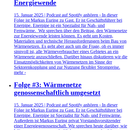
Energiewende
15. Januar 2025 | Podcast auf Spotify anhören › In dieser
Folge ist Markus Euring zu Gast. Er ist Geschäftsführer bei
Enerpipe. Enerpipe ist ein Spezialist für Nah- und
Fernwärme. Wir sprechen über den Beitrag, den Wärmenetze
zur Energiewende leisten können. Es geht um Kosten,
Materialien und technische Herausforderungen beim Bau von
Wärmenetzen. Es geht aber auch um die Frage, ob es immer
sinnvoll ist, alle Wärmeverbraucher eines Gebietes an ein
Wärmenetz anzuschließen. Darüber hinaus diskutieren wir die
Einsatzmöglichkeiten von Wärmenetzen im Sinne der
Sektorenkopplung und zur Nutzung flexibler Strompreise.
mehr ›
Folge #3: Wärmenetze
genossenschaftlich umgesetzt
15. Januar 2025 | Podcast auf Spotify anhören › In dieser
Folge ist Markus Euring zu Gast. Er ist Geschäftsführer bei
Enerpipe. Enerpipe ist Spezialist für Nah- und Fernwärme.
Außerdem ist Markus Euring privat Vorstandsvorsitzender
einer Energiegenossenschaft. Wir sprechen heute darüber, wie