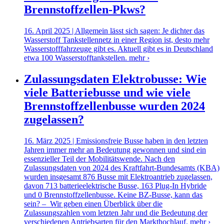
Brennstoffzellen-Pkws?
16. April 2025 | Allgemein lässt sich sagen: Je dichter das
Wasserstoff Tankstellennetz in einer Region ist, desto mehr
Wasserstofffahrzeuge gibt es. Aktuell gibt es in Deutschland
etwa 100 Wasserstofftankstellen.
mehr ›
Zulassungsdaten Elektrobusse: Wie
viele Batteriebusse und wie viele
Brennstoffzellenbusse wurden 2024
zugelassen?
16. März 2025 | Emissionsfreie Busse haben in den letzten
Jahren immer mehr an Bedeutung gewonnen und sind ein
essenzieller Teil der Mobilitätswende. Nach den
Zulassungsdaten von 2024 des Kraftfahrt-Bundesamts (KBA)
wurden insgesamt 876 Busse mit Elektroantrieb zugelassen,
davon 713 batterieelektrische Busse, 163 Plug-In Hybride
und 0 Brennstoffzellenbusse. Keine BZ-Busse, kann das
sein? – Wir geben einen Überblick über die
Zulassungszahlen vom letzten Jahr und die Bedeutung der
verschiedenen Antriebsarten für den Markthochlauf.
mehr ›