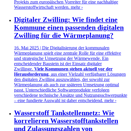
Projekts zum europäischen Vorreiter für eine nachhaltige
Wasserstoffwirtschaft werden.
mehr ›
Digitaler Zwilling: Wie findet eine
Kommune einen passenden digitalen
Zwilling für die Wärmeplanung?
16. Mai 2025 | Die Digitalisierung der kommunalen
Wärmeplanung spielt eine zentrale Rolle für eine effektive
und strategische Umsetzung der Wärmewende. Ein
entscheidender Baustein ist der Einsatz digitaler
Zwillinge.
Viele Kommunen stehen aktuell vor der
Herausforderung
, aus einer Vielzahl verfügbarer Lösungen
den digitalen Zwilling auszuwählen, der sowohl zur
Wärmeplanung als auch zur späteren Umsetzung optimal
passt. Unterschiedliche Softwareprodukte verfolgen
verschiedene technische Ansätze und Nutzungsschwerpunkte
– eine fundierte Auswahl ist daher entscheidend.
mehr ›
Wasserstoff Tankstellennetz: Wie
korrelieren Wasserstofftankstellen
und Zulassungszahlen von