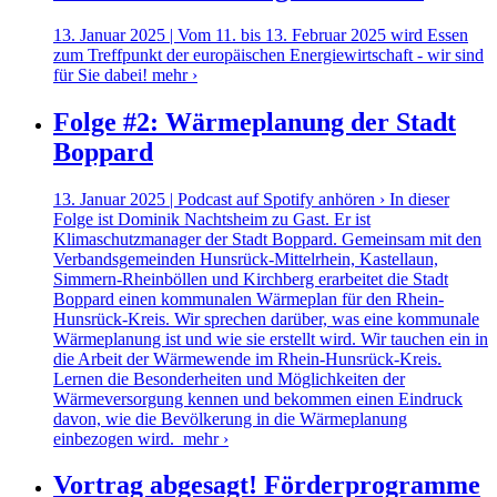
13. Januar 2025 | Vom 11. bis 13. Februar 2025 wird Essen
zum Treffpunkt der europäischen Energiewirtschaft - wir sind
für Sie dabei!
mehr ›
Folge #2: Wärmeplanung der Stadt
Boppard
13. Januar 2025 | Podcast auf Spotify anhören › In dieser
Folge ist Dominik Nachtsheim zu Gast. Er ist
Klimaschutzmanager der Stadt Boppard. Gemeinsam mit den
Verbandsgemeinden Hunsrück-Mittelrhein, Kastellaun,
Simmern-Rheinböllen und Kirchberg erarbeitet die Stadt
Boppard einen kommunalen Wärmeplan für den Rhein-
Hunsrück-Kreis. Wir sprechen darüber, was eine kommunale
Wärmeplanung ist und wie sie erstellt wird. Wir tauchen ein in
die Arbeit der Wärmewende im Rhein-Hunsrück-Kreis.
Lernen die Besonderheiten und Möglichkeiten der
Wärmeversorgung kennen und bekommen einen Eindruck
davon, wie die Bevölkerung in die Wärmeplanung
einbezogen wird.
mehr ›
Vortrag abgesagt! Förderprogramme