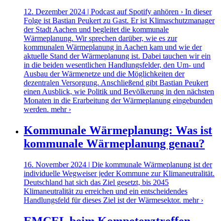
12. Dezember 2024 | Podcast auf Spotify anhören › In dieser
Folge ist Bastian Peukert zu Gast. Er ist Klimaschutzmanager
der Stadt Aachen und begleitet die kommunale
Wärmeplanung. Wir sprechen darüber, wie es zur
kommunalen Wärmeplanung in Aachen kam und wie der
aktuelle Stand der Wärmeplanung ist. Dabei tauchen wir ein
in die beiden wesentlichen Handlungsfelder, den Um- und
Ausbau der Wärmenetze und die Möglichkeiten der
dezentralen Versorgung. Anschließend gibt Bastian Peukert
einen Ausblick, wie Politik und Bevölkerung in den nächsten
Monaten in die Erarbeitung der Wärmeplanung eingebunden
werden.
mehr ›
Kommunale Wärmeplanung: Was ist
kommunale Wärmeplanung genau?
16. November 2024 | Die kommunale Wärmeplanung ist der
individuelle Wegweiser jeder Kommune zur Klimaneutralität.
Deutschland hat sich das Ziel gesetzt, bis 2045
Klimaneutralität zu erreichen und ein entscheidendes
Handlungsfeld für dieses Ziel ist der Wärmesektor.
mehr ›
EMCEL beim Kompetenztreffen