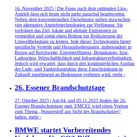
16. November 2025 | Die Frage nach dem optimalen Lkw-
Antrieb lässt sich heute nicht mehr pauschal beantworten.
Neben dem konventionellen Dieselmotor stehen inzwischen
vier alternative Antriebstechnologien zur Verfügung. Sie
verfolgen das Ziel, lokale und globale Emissionen zu
vermeiden und somit einen Beitrag zur Reduzierung der
Umweltbelastung zu leisten. Jede dieser Technologien bietet
spezifische Vorteile und Herausforderungen, insbesondere in
Bezug auf Reichweite, Energieeffizienz, Betankungs- bzw.
Ladezeiten, Wirtschaftlichkeit und Infrastrukturverfügbarkeit.
Jedoch wird erwartet, dass durch den kontinuierlichen Ausbau
der Lade- und Tankinfrastruktur diese Einschränkung in
Zukunft zunehmend an Bedeutung verlieren wird.
mehr ›
26. Essener Brandschutztage
27. Oktober 2025 | Am 04. und 05.11.2025 finden die 26.
Essener Brandschutztage statt. EMCEL wird einen Vortrag
zum Thema „Wasserstoff aus Sicht des Brandschutzes“
halten.
mehr ›
BMWE startet Vorbereitendes