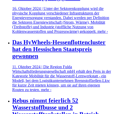
16. Oktober 2024 | Unter der Sektorenkopplung wird die
physische Kopplung verschiedener Infrastrukturen der
Energieversorgung verstanden. Dabei werden per Definition
die Sektoren Energiewirtschaft (Strom, Wärme), Mobilität
(Treibstoffe) und Industrie (stoffliche Nutzung von
Kohlenwasserstoffen und Prozesswärme) gekoppelt.
mehr ›
Das HyWheels-Hessenflottencluster
hat den Hessischen Staatspreis
gewonnen
11. Oktober 2024 | Die Region Fulda
Wirtschaftsförderungsgesellschaft mbH erhält den Preis in der
Kategorie Mobilität für die Wasserstoff-Lernwerkstatt - ein
Modell, bei dem Logistikunternehmen Brennstoffzellen-Lkw
für kurze Zeit mieten können, um sie auf ihren eigenen
Routen zu testen.
mehr ›
Rebus nimmt feierlich 52
Wasserstoffbusse und 2