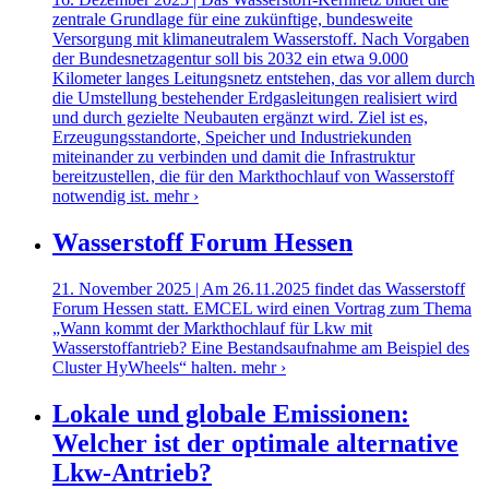
zentrale Grundlage für eine zukünftige, bundesweite
Versorgung mit klimaneutralem Wasserstoff. Nach Vorgaben
der Bundesnetzagentur soll bis 2032 ein etwa 9.000
Kilometer langes Leitungsnetz entstehen, das vor allem durch
die Umstellung bestehender Erdgasleitungen realisiert wird
und durch gezielte Neubauten ergänzt wird. Ziel ist es,
Erzeugungsstandorte, Speicher und Industriekunden
miteinander zu verbinden und damit die Infrastruktur
bereitzustellen, die für den Markthochlauf von Wasserstoff
notwendig ist.
mehr ›
Wasserstoff Forum Hessen
21. November 2025 | Am 26.11.2025 findet das Wasserstoff
Forum Hessen statt. EMCEL wird einen Vortrag zum Thema
„Wann kommt der Markthochlauf für Lkw mit
Wasserstoffantrieb? Eine Bestandsaufnahme am Beispiel des
Cluster HyWheels“ halten.
mehr ›
Lokale und globale Emissionen:
Welcher ist der optimale alternative
Lkw-Antrieb?