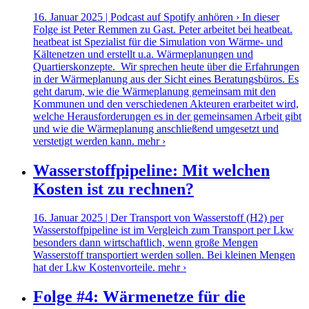
16. Januar 2025 | Podcast auf Spotify anhören › In dieser
Folge ist Peter Remmen zu Gast. Peter arbeitet bei heatbeat.
heatbeat ist Spezialist für die Simulation von Wärme- und
Kältenetzen und erstellt u.a. Wärmeplanungen und
Quartierskonzepte. Wir sprechen heute über die Erfahrungen
in der Wärmeplanung aus der Sicht eines Beratungsbüros. Es
geht darum, wie die Wärmeplanung gemeinsam mit den
Kommunen und den verschiedenen Akteuren erarbeitet wird,
welche Herausforderungen es in der gemeinsamen Arbeit gibt
und wie die Wärmeplanung anschließend umgesetzt und
verstetigt werden kann.
mehr ›
Wasserstoffpipeline: Mit welchen
Kosten ist zu rechnen?
16. Januar 2025 | Der Transport von Wasserstoff (H2) per
Wasserstoffpipeline ist im Vergleich zum Transport per Lkw
besonders dann wirtschaftlich, wenn große Mengen
Wasserstoff transportiert werden sollen. Bei kleinen Mengen
hat der Lkw Kostenvorteile.
mehr ›
Folge #4: Wärmenetze für die