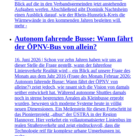
Blick auf die in den Verbandsgemeinden jetzt anstehenden
Aufgaben werfen. Abschließend gibt Dominik Nachtsheim
einen Ausblick darauf, wie der Rhein-Hunsrück-Kreis die
Wärmewände in den kommenden Jahren begleiten will.
mehr ›
Autonom fahrende Busse: Wann fährt
der ÖPNV-Bus von allein?
16. Juni 2026 | Schon vor zehn Jahren haben wir uns an
dieser Stelle die Frage gestellt, wann der fahrerlose
Linienverkehr Realität wird – ein Blick auf unsere Frage des
Monats aus dem Jahr 2016 (Frage des Monats Februar 2026:
Autonom fahrende Busse: Wann fährt der ÖPNV von
alleine?) zeigt jedoch, wie rasant sich die Vision von damals
seither entwickelt hat. Während autonome Shuttles damals
noch in streng begrenzten Arealen als Kleinbusse erprobt
wurden, bewegen sich moderne Systeme heute in völlig
neuen Dimensionen. Ein Meilenstein für diesen Fortschritt ist
das Pionierprojekt „albus“ der ÜSTRA in der Region
Hannover. Hier verkehrt ein vollautomatisierter Linienbus im
realen Straßenverkehr und zeigt eindrucksvoll, dass die
Technologie reif für komplexe urbane Umgebungen ist.