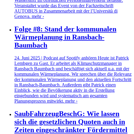
Wasserstoff im öffentlichen Personennahverkehr befasste.
Veranstaltet wurde das Event von der Fachzeitschrift
AUTOBUS in Zusammenarbeit mit der l’Università di
Genova.
mehr ›
Folge #8: Stand der kommunalen
Wärmeplanung in Ransbach-
Baumbach
24. Juni 2025 | Podcast auf Spotify anhören Heute ist Patrick
Lembgen zu Gast. Er arbeitet als Klimaschutzmanager in
Ransbach Baumbach und beschäftigt sich aktuell u.a. mit der
kommunalen Wärmeplanung. Wir sprechen über die Relevanz
der kommunalen Wärmeplanung und den aktuellen Fortschritt
in Ransbach-Baumbach. Außerdem gibt Patrick einen
Einblick, wie die Bevölkerung aktiv in die Erstellung
eingebunden wird und systematisch am gesamten
Planungsprozess mitwirkt.
mehr ›
SaubFahrzeugBeschG: Wie lassen
sich die gesetzlichen Quoten auch in
Zeiten eingeschränkter Fördermittel