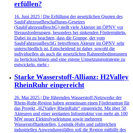
erfüllen?
16. Juni 2025 | Die Erfüllung der gesetzlichen Quoten des
SaubFahrzeugBeschaffungs-Gesetzes
(SaubFahrzeugBeschG) stellt viele Akteure im ÖPNV vor
Herausforderungen, besonders bei sinkenden Fördermitteln.
Dabei ist zu beachten, dass die Gruppe, der vom
SaubFahrzeugBeschG betroffenen Akteure im ÖPNV sehr
unterschiedlich ist. Entscheidend ist daher, sowohl die
individuellen als auch die gesetzlichen Rahmenbedingungen
zu berücksichtigen und eine eigene Umsetzungsstrategie zu
entwickeln.
mehr ›
Starke Wasserstoff-Allianz: H2Valley
RheinRuhr eingereicht
26. Mai 2025 | Die führenden Wasserstoff-Netzwerke der
Rhein-Ruhr-Region haben gemeinsam einen Förderantrag für
das Projekt „H2Valley RheinRuhr“ eingereicht. Mit über 50
Akteuren und einer geplanten Infrastruktur von mehr als 100
MW neuer Elektrolyseleistung sowie mehreren
Wasserstofftankstellen, Logistik-Hubs und zahlreichen
industriellen Anwendungsfällen soll die Region mithilfe des