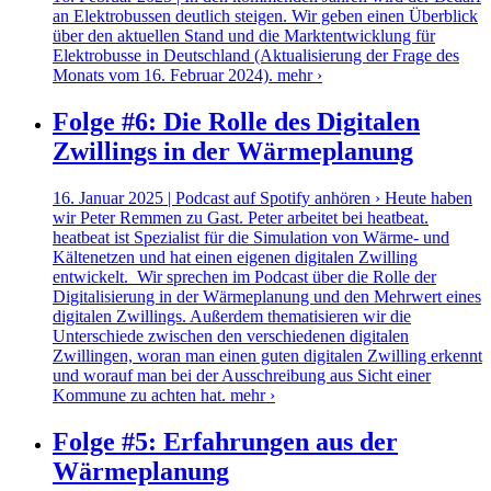
an Elektrobussen deutlich steigen. Wir geben einen Überblick
über den aktuellen Stand und die Marktentwicklung für
Elektrobusse in Deutschland (Aktualisierung der Frage des
Monats vom 16. Februar 2024).
mehr ›
Folge #6: Die Rolle des Digitalen
Zwillings in der Wärmeplanung
16. Januar 2025 | Podcast auf Spotify anhören › Heute haben
wir Peter Remmen zu Gast. Peter arbeitet bei heatbeat.
heatbeat ist Spezialist für die Simulation von Wärme- und
Kältenetzen und hat einen eigenen digitalen Zwilling
entwickelt. Wir sprechen im Podcast über die Rolle der
Digitalisierung in der Wärmeplanung und den Mehrwert eines
digitalen Zwillings. Außerdem thematisieren wir die
Unterschiede zwischen den verschiedenen digitalen
Zwillingen, woran man einen guten digitalen Zwilling erkennt
und worauf man bei der Ausschreibung aus Sicht einer
Kommune zu achten hat.
mehr ›
Folge #5: Erfahrungen aus der
Wärmeplanung