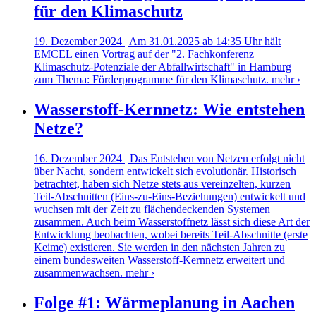
für den Klimaschutz
19. Dezember 2024 | Am 31.01.2025 ab 14:35 Uhr hält
EMCEL einen Vortrag auf der "2. Fachkonferenz
Klimaschutz-Potenziale der Abfallwirtschaft" in Hamburg
zum Thema: Förderprogramme für den Klimaschutz.
mehr ›
Wasserstoff-Kernnetz: Wie entstehen
Netze?
16. Dezember 2024 | Das Entstehen von Netzen erfolgt nicht
über Nacht, sondern entwickelt sich evolutionär. Historisch
betrachtet, haben sich Netze stets aus vereinzelten, kurzen
Teil-Abschnitten (Eins-zu-Eins-Beziehungen) entwickelt und
wuchsen mit der Zeit zu flächendeckenden Systemen
zusammen. Auch beim Wasserstoffnetz lässt sich diese Art der
Entwicklung beobachten, wobei bereits Teil-Abschnitte (erste
Keime) existieren. Sie werden in den nächsten Jahren zu
einem bundesweiten Wasserstoff-Kernnetz erweitert und
zusammenwachsen.
mehr ›
Folge #1: Wärmeplanung in Aachen