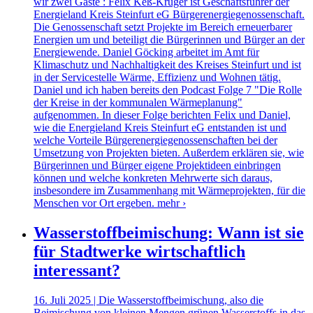
wir zwei Gäste : Felix Keß-Krüger ist Geschäftsführer der
Energieland Kreis Steinfurt eG Bürgerenergiegenossenschaft.
Die Genossenschaft setzt Projekte im Bereich erneuerbarer
Energien um und beteiligt die Bürgerinnen und Bürger an der
Energiewende. Daniel Göcking arbeitet im Amt für
Klimaschutz und Nachhaltigkeit des Kreises Steinfurt und ist
in der Servicestelle Wärme, Effizienz und Wohnen tätig.
Daniel und ich haben bereits den Podcast Folge 7 "Die Rolle
der Kreise in der kommunalen Wärmeplanung"
aufgenommen. In dieser Folge berichten Felix und Daniel,
wie die Energieland Kreis Steinfurt eG entstanden ist und
welche Vorteile Bürgerenergiegenossenschaften bei der
Umsetzung von Projekten bieten. Außerdem erklären sie, wie
Bürgerinnen und Bürger eigene Projektideen einbringen
können und welche konkreten Mehrwerte sich daraus,
insbesondere im Zusammenhang mit Wärmeprojekten, für die
Menschen vor Ort ergeben.
mehr ›
Wasserstoffbeimischung: Wann ist sie
für Stadtwerke wirtschaftlich
interessant?
16. Juli 2025 | Die Wasserstoffbeimischung, also die
Beimischung von kleinen Mengen grünen Wasserstoffs in das