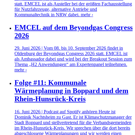
statt. EMCEL ist als Austeller bei der größten Fachausstellung
für Nutzfahrzeuge, alternative Antriebe und
Kommunaltechnik in NRW dabei.
mehr ›
EMCEL auf dem Beyondgas Congress
2026
29. Juni 2026 | Vom 08. bis 10. September 2026 findet in
Oldenburg der Beyondgas Congress 2026 statt. EMCEL ist
als Ambassador dabei und wird bei der Breakout Session zum
Thema „H2 Anwendungen“ am Expertenpanel teilnehmen.
mehr ›
Folge #11: Kommunale
Wärmeplanung in Boppard und dem
Rhein-Hunsrück-Kreis
16. Juni 2026 | Podcast auf Spotify anhören Heute ist
Dominik Nachtsheim zu Gast. Er ist Klimaschutzmanager der
Stadt Boppard und stellvertretend für die Verbandsgemeinden
im Rhein-Hunsrück-Kreis. Wir sprechen über die dort bereits
abgeschlossene Wärmeplanungen und wir werden einen