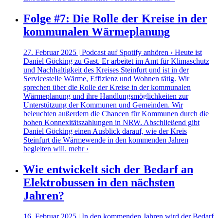
Folge #7: Die Rolle der Kreise in der
kommunalen Wärmeplanung
27. Februar 2025 | Podcast auf Spotify anhören › Heute ist
Daniel Göcking zu Gast. Er arbeitet im Amt für Klimaschutz
und Nachhaltigkeit des Kreises Steinfurt und ist in der
Servicestelle Wärme, Effizienz und Wohnen tätig. Wir
sprechen über die Rolle der Kreise in der kommunalen
Wärmeplanung und ihre Handlungsmöglichkeiten zur
Unterstützung der Kommunen und Gemeinden. Wir
beleuchten außerdem die Chancen für Kommunen durch die
hohen Konnexitätszahlungen in NRW. Abschließend gibt
Daniel Göcking einen Ausblick darauf, wie der Kreis
Steinfurt die Wärmewende in den kommenden Jahren
begleiten will.
mehr ›
Wie entwickelt sich der Bedarf an
Elektrobussen in den nächsten
Jahren?
16. Februar 2025 | In den kommenden Jahren wird der Bedarf