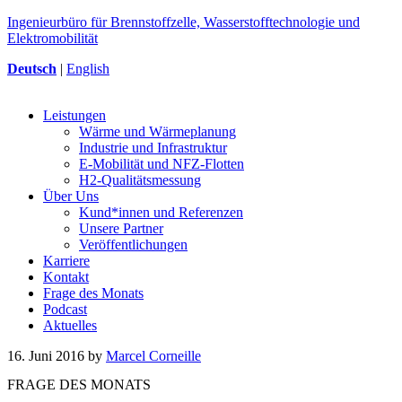
Ingenieurbüro für Brennstoffzelle, Wasserstofftechnologie und
Elektromobilität
Deutsch
|
English
Leistungen
Wärme und Wärmeplanung
Industrie und Infrastruktur
E-Mobilität und NFZ-Flotten
H2-Qualitätsmessung
Über Uns
Kund*innen und Referenzen
Unsere Partner
Veröffentlichungen
Karriere
Kontakt
Frage des Monats
Podcast
Aktuelles
16. Juni 2016
by
Marcel Corneille
FRAGE DES MONATS