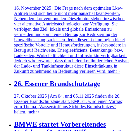
16. November 2025 | Die Frage nach dem optimalen Lkw-
Antrieb lässt sich heute nicht mehr pauschal beantworten.
Neben dem konventionellen Dieselmotor stehen inzwischen
vier alternative Antriebstechnologien zur Verfügung. Sie
verfolgen das Ziel, lokale und globale Emissionen zu
vermeiden und somit einen Beitrag zur Reduzierung der
Umweltbelastung zu leisten. Jede dieser Technologien bietet
spezifische Vorteile und Herausforderungen, insbesondere in
Bezug auf Reichweite, Energieeffizienz, Betankungs- bzw.
Ladezeiten, Wirtschaftlichkeit und Infrastrukturverfügbarkeit.
Jedoch wird erwartet, dass durch den kontinuierlichen Ausbau
der Lade- und Tankinfrastruktur diese Einschränkung in
Zukunft zunehmend an Bedeutung verlieren wird.
mehr ›
26. Essener Brandschutztage
27. Oktober 2025 | Am 04. und 05.11.2025 finden die 26.
Essener Brandschutztage statt. EMCEL wird einen Vortrag
zum Thema „Wasserstoff aus Sicht des Brandschutzes“
halten.
mehr ›
BMWE startet Vorbereitendes