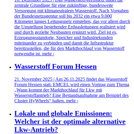
zentrale Grundlage für eine zukünftige, bundesweite
Versorgung mit klimaneutralem Wasserstoff. Nach Vorgaben
der Bundesnetzagentur soll bis 2032 ein etwa 9.000
Kilometer langes Leitungsnetz entstehen, das vor allem durch
die Umstellung bestehender Erdgasleitungen realisiert wird
und durch gezielte Neubauten ergänzt wird. Ziel ist es,
Erzeugungsstandorte, Speicher und Industriekunden
miteinander zu verbinden und damit die Infrastruktur
bereitzustellen, die für den Markthochlauf von Wasserstoff
notwendig ist.
mehr ›
Wasserstoff Forum Hessen
21. November 2025 | Am 26.11.2025 findet das Wasserstoff
Forum Hessen statt. EMCEL wird einen Vortrag zum Thema
„Wann kommt der Markthochlauf für Lkw mit
Wasserstoffantrieb? Eine Bestandsaufnahme am Beispiel des
Cluster HyWheels“ halten.
mehr ›
Lokale und globale Emissionen:
Welcher ist der optimale alternative
Lkw-Antrieb?