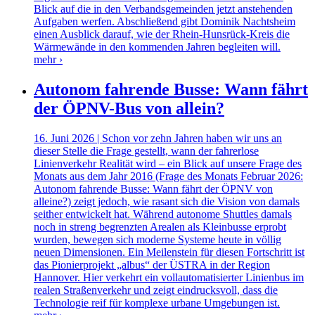
Blick auf die in den Verbandsgemeinden jetzt anstehenden
Aufgaben werfen. Abschließend gibt Dominik Nachtsheim
einen Ausblick darauf, wie der Rhein-Hunsrück-Kreis die
Wärmewände in den kommenden Jahren begleiten will.
mehr ›
Autonom fahrende Busse: Wann fährt
der ÖPNV-Bus von allein?
16. Juni 2026 | Schon vor zehn Jahren haben wir uns an
dieser Stelle die Frage gestellt, wann der fahrerlose
Linienverkehr Realität wird – ein Blick auf unsere Frage des
Monats aus dem Jahr 2016 (Frage des Monats Februar 2026:
Autonom fahrende Busse: Wann fährt der ÖPNV von
alleine?) zeigt jedoch, wie rasant sich die Vision von damals
seither entwickelt hat. Während autonome Shuttles damals
noch in streng begrenzten Arealen als Kleinbusse erprobt
wurden, bewegen sich moderne Systeme heute in völlig
neuen Dimensionen. Ein Meilenstein für diesen Fortschritt ist
das Pionierprojekt „albus“ der ÜSTRA in der Region
Hannover. Hier verkehrt ein vollautomatisierter Linienbus im
realen Straßenverkehr und zeigt eindrucksvoll, dass die
Technologie reif für komplexe urbane Umgebungen ist.