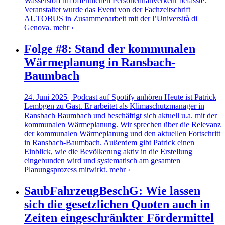
Wasserstoff im öffentlichen Personennahverkehr befasste.
Veranstaltet wurde das Event von der Fachzeitschrift
AUTOBUS in Zusammenarbeit mit der l’Università di
Genova.
mehr ›
Folge #8: Stand der kommunalen
Wärmeplanung in Ransbach-
Baumbach
24. Juni 2025 | Podcast auf Spotify anhören Heute ist Patrick
Lembgen zu Gast. Er arbeitet als Klimaschutzmanager in
Ransbach Baumbach und beschäftigt sich aktuell u.a. mit der
kommunalen Wärmeplanung. Wir sprechen über die Relevanz
der kommunalen Wärmeplanung und den aktuellen Fortschritt
in Ransbach-Baumbach. Außerdem gibt Patrick einen
Einblick, wie die Bevölkerung aktiv in die Erstellung
eingebunden wird und systematisch am gesamten
Planungsprozess mitwirkt.
mehr ›
SaubFahrzeugBeschG: Wie lassen
sich die gesetzlichen Quoten auch in
Zeiten eingeschränkter Fördermittel