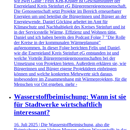
wir zwei Gäste : Felix Keß-Krüger ist Geschäftsführer der
Energieland Kreis Steinfurt eG Bürgerenergiegenossenschaft.
Die Genossenschaft setzt Projekte im Bereich erneuerbarer
Energien um und beteiligt die Bürgerinnen und Bürger an der
Energiewende. Daniel Göcking arbeitet im Amt für
Klimaschutz und Nachhaltigkeit des Kreises Steinfurt und ist
in der Servicestelle Wärme, Effizienz und Wohnen tätig.
Daniel und ich haben bereits den Podcast Folge 7 "Die Rolle
der Kreise in der kommunalen Wärmeplanung"
aufgenommen. In dieser Folge berichten Felix und Daniel,
wie die Energieland Kreis Steinfurt eG entstanden ist und
welche Vorteile Bürgerenergiegenossenschaften bei der
Umsetzung von Projekten bieten. Außerdem erklären sie, wie
Bürgerinnen und Bürger eigene Projektideen einbringen
können und welche konkreten Mehrwerte sich daraus,
insbesondere im Zusammenhang mit Wärmeprojekten, für die
Menschen vor Ort ergeben.
mehr ›
Wasserstoffbeimischung: Wann ist sie
für Stadtwerke wirtschaftlich
interessant?
16. Juli 2025 | Die Wasserstoffbeimischung, also die
Beimischung von kleinen Mengen grünen Wasserstoffs in das