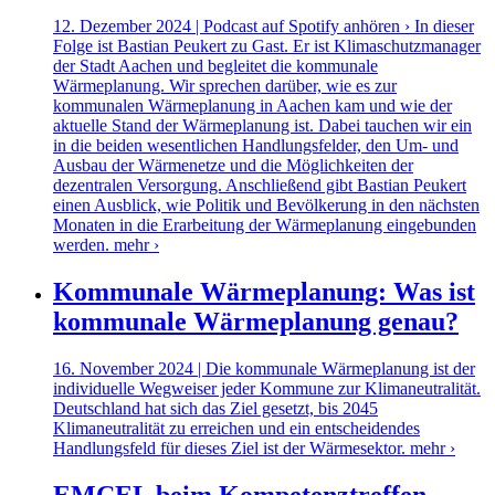
12. Dezember 2024 | Podcast auf Spotify anhören › In dieser
Folge ist Bastian Peukert zu Gast. Er ist Klimaschutzmanager
der Stadt Aachen und begleitet die kommunale
Wärmeplanung. Wir sprechen darüber, wie es zur
kommunalen Wärmeplanung in Aachen kam und wie der
aktuelle Stand der Wärmeplanung ist. Dabei tauchen wir ein
in die beiden wesentlichen Handlungsfelder, den Um- und
Ausbau der Wärmenetze und die Möglichkeiten der
dezentralen Versorgung. Anschließend gibt Bastian Peukert
einen Ausblick, wie Politik und Bevölkerung in den nächsten
Monaten in die Erarbeitung der Wärmeplanung eingebunden
werden.
mehr ›
Kommunale Wärmeplanung: Was ist
kommunale Wärmeplanung genau?
16. November 2024 | Die kommunale Wärmeplanung ist der
individuelle Wegweiser jeder Kommune zur Klimaneutralität.
Deutschland hat sich das Ziel gesetzt, bis 2045
Klimaneutralität zu erreichen und ein entscheidendes
Handlungsfeld für dieses Ziel ist der Wärmesektor.
mehr ›
EMCEL beim Kompetenztreffen