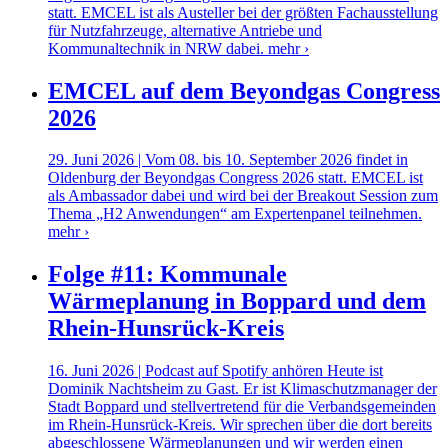
statt. EMCEL ist als Austeller bei der größten Fachausstellung
für Nutzfahrzeuge, alternative Antriebe und
Kommunaltechnik in NRW dabei.
mehr ›
EMCEL auf dem Beyondgas Congress
2026
29. Juni 2026 | Vom 08. bis 10. September 2026 findet in
Oldenburg der Beyondgas Congress 2026 statt. EMCEL ist
als Ambassador dabei und wird bei der Breakout Session zum
Thema „H2 Anwendungen“ am Expertenpanel teilnehmen.
mehr ›
Folge #11: Kommunale
Wärmeplanung in Boppard und dem
Rhein-Hunsrück-Kreis
16. Juni 2026 | Podcast auf Spotify anhören Heute ist
Dominik Nachtsheim zu Gast. Er ist Klimaschutzmanager der
Stadt Boppard und stellvertretend für die Verbandsgemeinden
im Rhein-Hunsrück-Kreis. Wir sprechen über die dort bereits
abgeschlossene Wärmeplanungen und wir werden einen