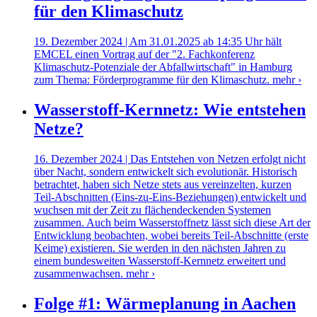
für den Klimaschutz
19. Dezember 2024 | Am 31.01.2025 ab 14:35 Uhr hält
EMCEL einen Vortrag auf der "2. Fachkonferenz
Klimaschutz-Potenziale der Abfallwirtschaft" in Hamburg
zum Thema: Förderprogramme für den Klimaschutz.
mehr ›
Wasserstoff-Kernnetz: Wie entstehen
Netze?
16. Dezember 2024 | Das Entstehen von Netzen erfolgt nicht
über Nacht, sondern entwickelt sich evolutionär. Historisch
betrachtet, haben sich Netze stets aus vereinzelten, kurzen
Teil-Abschnitten (Eins-zu-Eins-Beziehungen) entwickelt und
wuchsen mit der Zeit zu flächendeckenden Systemen
zusammen. Auch beim Wasserstoffnetz lässt sich diese Art der
Entwicklung beobachten, wobei bereits Teil-Abschnitte (erste
Keime) existieren. Sie werden in den nächsten Jahren zu
einem bundesweiten Wasserstoff-Kernnetz erweitert und
zusammenwachsen.
mehr ›
Folge #1: Wärmeplanung in Aachen