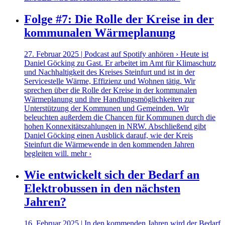
Folge #7: Die Rolle der Kreise in der
kommunalen Wärmeplanung
27. Februar 2025 | Podcast auf Spotify anhören › Heute ist
Daniel Göcking zu Gast. Er arbeitet im Amt für Klimaschutz
und Nachhaltigkeit des Kreises Steinfurt und ist in der
Servicestelle Wärme, Effizienz und Wohnen tätig. Wir
sprechen über die Rolle der Kreise in der kommunalen
Wärmeplanung und ihre Handlungsmöglichkeiten zur
Unterstützung der Kommunen und Gemeinden. Wir
beleuchten außerdem die Chancen für Kommunen durch die
hohen Konnexitätszahlungen in NRW. Abschließend gibt
Daniel Göcking einen Ausblick darauf, wie der Kreis
Steinfurt die Wärmewende in den kommenden Jahren
begleiten will.
mehr ›
Wie entwickelt sich der Bedarf an
Elektrobussen in den nächsten
Jahren?
16. Februar 2025 | In den kommenden Jahren wird der Bedarf