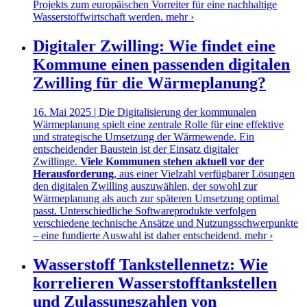
Projekts zum europäischen Vorreiter für eine nachhaltige
Wasserstoffwirtschaft werden.
mehr ›
Digitaler Zwilling: Wie findet eine
Kommune einen passenden digitalen
Zwilling für die Wärmeplanung?
16. Mai 2025 | Die Digitalisierung der kommunalen
Wärmeplanung spielt eine zentrale Rolle für eine effektive
und strategische Umsetzung der Wärmewende. Ein
entscheidender Baustein ist der Einsatz digitaler
Zwillinge.
Viele Kommunen stehen aktuell vor der
Herausforderung
, aus einer Vielzahl verfügbarer Lösungen
den digitalen Zwilling auszuwählen, der sowohl zur
Wärmeplanung als auch zur späteren Umsetzung optimal
passt. Unterschiedliche Softwareprodukte verfolgen
verschiedene technische Ansätze und Nutzungsschwerpunkte
– eine fundierte Auswahl ist daher entscheidend.
mehr ›
Wasserstoff Tankstellennetz: Wie
korrelieren Wasserstofftankstellen
und Zulassungszahlen von