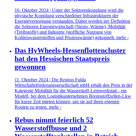
16. Oktober 2024 | Unter der Sektorenkopplung wird die
physische Kopplung verschiedener Infrastrukturen der
Energieversorgung verstanden. Dabei werden per Definition
die Sektoren Energiewirtschaft (Strom, Wärme), Mobilität
(Treibstoffe) und Industrie (stoffliche Nutzung von
Kohlenwasserstoffen und Prozesswärme) gekoppelt.
mehr ›
Das HyWheels-Hessenflottencluster
hat den Hessischen Staatspreis
gewonnen
11. Oktober 2024 | Die Region Fulda
Wirtschaftsförderungsgesellschaft mbH erhält den Preis in der
Kategorie Mobilität für die Wasserstoff-Lernwerkstatt - ein
Modell, bei dem Logistikunternehmen Brennstoffzellen-Lkw
für kurze Zeit mieten können, um sie auf ihren eigenen
Routen zu testen.
mehr ›
Rebus nimmt feierlich 52
Wasserstoffbusse und 2