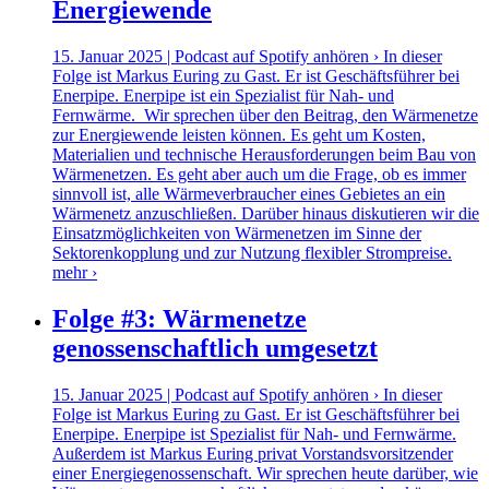
Energiewende
15. Januar 2025 | Podcast auf Spotify anhören › In dieser
Folge ist Markus Euring zu Gast. Er ist Geschäftsführer bei
Enerpipe. Enerpipe ist ein Spezialist für Nah- und
Fernwärme. Wir sprechen über den Beitrag, den Wärmenetze
zur Energiewende leisten können. Es geht um Kosten,
Materialien und technische Herausforderungen beim Bau von
Wärmenetzen. Es geht aber auch um die Frage, ob es immer
sinnvoll ist, alle Wärmeverbraucher eines Gebietes an ein
Wärmenetz anzuschließen. Darüber hinaus diskutieren wir die
Einsatzmöglichkeiten von Wärmenetzen im Sinne der
Sektorenkopplung und zur Nutzung flexibler Strompreise.
mehr ›
Folge #3: Wärmenetze
genossenschaftlich umgesetzt
15. Januar 2025 | Podcast auf Spotify anhören › In dieser
Folge ist Markus Euring zu Gast. Er ist Geschäftsführer bei
Enerpipe. Enerpipe ist Spezialist für Nah- und Fernwärme.
Außerdem ist Markus Euring privat Vorstandsvorsitzender
einer Energiegenossenschaft. Wir sprechen heute darüber, wie