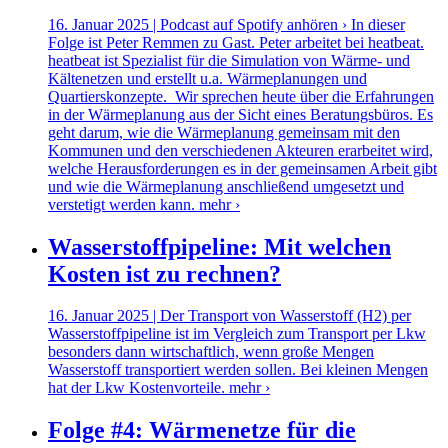
16. Januar 2025 | Podcast auf Spotify anhören › In dieser
Folge ist Peter Remmen zu Gast. Peter arbeitet bei heatbeat.
heatbeat ist Spezialist für die Simulation von Wärme- und
Kältenetzen und erstellt u.a. Wärmeplanungen und
Quartierskonzepte. Wir sprechen heute über die Erfahrungen
in der Wärmeplanung aus der Sicht eines Beratungsbüros. Es
geht darum, wie die Wärmeplanung gemeinsam mit den
Kommunen und den verschiedenen Akteuren erarbeitet wird,
welche Herausforderungen es in der gemeinsamen Arbeit gibt
und wie die Wärmeplanung anschließend umgesetzt und
verstetigt werden kann.
mehr ›
Wasserstoffpipeline: Mit welchen
Kosten ist zu rechnen?
16. Januar 2025 | Der Transport von Wasserstoff (H2) per
Wasserstoffpipeline ist im Vergleich zum Transport per Lkw
besonders dann wirtschaftlich, wenn große Mengen
Wasserstoff transportiert werden sollen. Bei kleinen Mengen
hat der Lkw Kostenvorteile.
mehr ›
Folge #4: Wärmenetze für die