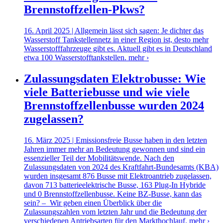
Brennstoffzellen-Pkws?
16. April 2025 | Allgemein lässt sich sagen: Je dichter das
Wasserstoff Tankstellennetz in einer Region ist, desto mehr
Wasserstofffahrzeuge gibt es. Aktuell gibt es in Deutschland
etwa 100 Wasserstofftankstellen.
mehr ›
Zulassungsdaten Elektrobusse: Wie
viele Batteriebusse und wie viele
Brennstoffzellenbusse wurden 2024
zugelassen?
16. März 2025 | Emissionsfreie Busse haben in den letzten
Jahren immer mehr an Bedeutung gewonnen und sind ein
essenzieller Teil der Mobilitätswende. Nach den
Zulassungsdaten von 2024 des Kraftfahrt-Bundesamts (KBA)
wurden insgesamt 876 Busse mit Elektroantrieb zugelassen,
davon 713 batterieelektrische Busse, 163 Plug-In Hybride
und 0 Brennstoffzellenbusse. Keine BZ-Busse, kann das
sein? – Wir geben einen Überblick über die
Zulassungszahlen vom letzten Jahr und die Bedeutung der
verschiedenen Antriebsarten für den Markthochlauf.
mehr ›