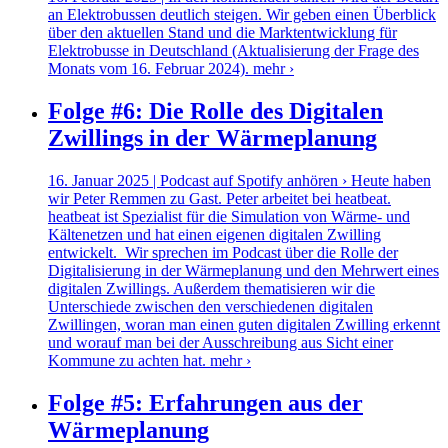
an Elektrobussen deutlich steigen. Wir geben einen Überblick
über den aktuellen Stand und die Marktentwicklung für
Elektrobusse in Deutschland (Aktualisierung der Frage des
Monats vom 16. Februar 2024).
mehr ›
Folge #6: Die Rolle des Digitalen
Zwillings in der Wärmeplanung
16. Januar 2025 | Podcast auf Spotify anhören › Heute haben
wir Peter Remmen zu Gast. Peter arbeitet bei heatbeat.
heatbeat ist Spezialist für die Simulation von Wärme- und
Kältenetzen und hat einen eigenen digitalen Zwilling
entwickelt. Wir sprechen im Podcast über die Rolle der
Digitalisierung in der Wärmeplanung und den Mehrwert eines
digitalen Zwillings. Außerdem thematisieren wir die
Unterschiede zwischen den verschiedenen digitalen
Zwillingen, woran man einen guten digitalen Zwilling erkennt
und worauf man bei der Ausschreibung aus Sicht einer
Kommune zu achten hat.
mehr ›
Folge #5: Erfahrungen aus der
Wärmeplanung