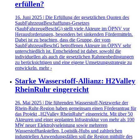
erfüllen?
16. Juni 2025 | Die Erfüllung der gesetzlichen Quoten des
SaubFahrzeugBeschaffungs-Gesetzes
(SaubFahrzeugBeschG) stellt viele Akteure im ÖPNV vor
Herausforderungen, besonders bei sinkenden Fördermitteln.
Dabei ist zu beachten, dass die Gruppe, der vom
SaubFahrzeugBeschG betroffenen Akteure im ÖPNV sehr
unterschiedlich ist. Entscheidend ist daher, sowohl die
individuellen als auch die gesetzlichen Rahmenbedingungen
zu berücksichtigen und eine eigene Umsetzungsstrategie zu
entwickeln.
mehr ›
Starke Wasserstoff-Allianz: H2Valley
RheinRuhr eingereicht
26. Mai 2025 | Die führenden Wasserstoff-Netzwerke der
Rhein-Ruhr-Region haben gemeinsam einen Förderantrag für
das Projekt „H2Valley RheinRuhr“ eingereicht. Mit über 50
Akteuren und einer geplanten Infrastruktur von mehr als 100
MW neuer Elektrolyseleistung sowie mehreren
Wasserstofftankstellen, Logistik-Hubs und zahlreichen
industriellen Anwendungsfällen soll die Region mithilfe des