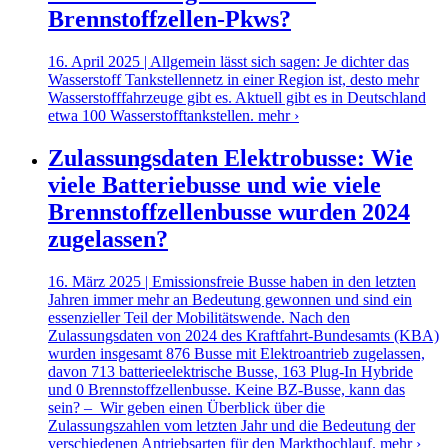
Brennstoffzellen-Pkws?
16. April 2025 | Allgemein lässt sich sagen: Je dichter das
Wasserstoff Tankstellennetz in einer Region ist, desto mehr
Wasserstofffahrzeuge gibt es. Aktuell gibt es in Deutschland
etwa 100 Wasserstofftankstellen.
mehr ›
Zulassungsdaten Elektrobusse: Wie
viele Batteriebusse und wie viele
Brennstoffzellenbusse wurden 2024
zugelassen?
16. März 2025 | Emissionsfreie Busse haben in den letzten
Jahren immer mehr an Bedeutung gewonnen und sind ein
essenzieller Teil der Mobilitätswende. Nach den
Zulassungsdaten von 2024 des Kraftfahrt-Bundesamts (KBA)
wurden insgesamt 876 Busse mit Elektroantrieb zugelassen,
davon 713 batterieelektrische Busse, 163 Plug-In Hybride
und 0 Brennstoffzellenbusse. Keine BZ-Busse, kann das
sein? – Wir geben einen Überblick über die
Zulassungszahlen vom letzten Jahr und die Bedeutung der
verschiedenen Antriebsarten für den Markthochlauf.
mehr ›