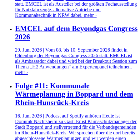
statt. EMCEL ist als Austeller bei der größten Fachausstellung
für Nutzfahrzeuge, alternative Antriebe und
Kommunaltechnik in NRW dabei.
mehr ›
EMCEL auf dem Beyondgas Congress
2026
29. Juni 2026 | Vom 08. bis 10. September 2026 findet in
Oldenburg der Beyondgas Congress 2026 statt. EMCEL ist
als Ambassador dabei und wird bei der Breakout Session zum
Thema „H2 Anwendungen“ am Expertenpanel teilnehmen.
mehr ›
Folge #11: Kommunale
Wärmeplanung in Boppard und dem
Rhein-Hunsrück-Kreis
16. Juni 2026 | Podcast auf Spotify anhören Heute ist
Dominik Nachtsheim zu Gast. Er ist Klimaschutzmanager der
Stadt Boppard und stellvertretend für die Verbandsgemeinden
im Rhein-Hunsrück-Kreis. Wir sprechen über die dort bereits
abgeschlossene Wärmeplanungen und wir werden einen