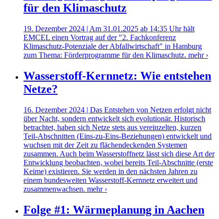
für den Klimaschutz
19. Dezember 2024 | Am 31.01.2025 ab 14:35 Uhr hält
EMCEL einen Vortrag auf der "2. Fachkonferenz
Klimaschutz-Potenziale der Abfallwirtschaft" in Hamburg
zum Thema: Förderprogramme für den Klimaschutz.
mehr ›
Wasserstoff-Kernnetz: Wie entstehen
Netze?
16. Dezember 2024 | Das Entstehen von Netzen erfolgt nicht
über Nacht, sondern entwickelt sich evolutionär. Historisch
betrachtet, haben sich Netze stets aus vereinzelten, kurzen
Teil-Abschnitten (Eins-zu-Eins-Beziehungen) entwickelt und
wuchsen mit der Zeit zu flächendeckenden Systemen
zusammen. Auch beim Wasserstoffnetz lässt sich diese Art der
Entwicklung beobachten, wobei bereits Teil-Abschnitte (erste
Keime) existieren. Sie werden in den nächsten Jahren zu
einem bundesweiten Wasserstoff-Kernnetz erweitert und
zusammenwachsen.
mehr ›
Folge #1: Wärmeplanung in Aachen