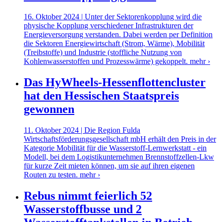
16. Oktober 2024 | Unter der Sektorenkopplung wird die
physische Kopplung verschiedener Infrastrukturen der
Energieversorgung verstanden. Dabei werden per Definition
die Sektoren Energiewirtschaft (Strom, Wärme), Mobilität
(Treibstoffe) und Industrie (stoffliche Nutzung von
Kohlenwasserstoffen und Prozesswärme) gekoppelt.
mehr ›
Das HyWheels-Hessenflottencluster
hat den Hessischen Staatspreis
gewonnen
11. Oktober 2024 | Die Region Fulda
Wirtschaftsförderungsgesellschaft mbH erhält den Preis in der
Kategorie Mobilität für die Wasserstoff-Lernwerkstatt - ein
Modell, bei dem Logistikunternehmen Brennstoffzellen-Lkw
für kurze Zeit mieten können, um sie auf ihren eigenen
Routen zu testen.
mehr ›
Rebus nimmt feierlich 52
Wasserstoffbusse und 2