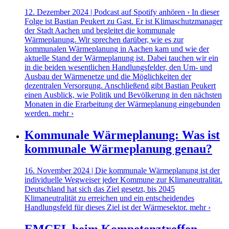
12. Dezember 2024 | Podcast auf Spotify anhören › In dieser
Folge ist Bastian Peukert zu Gast. Er ist Klimaschutzmanager
der Stadt Aachen und begleitet die kommunale
Wärmeplanung. Wir sprechen darüber, wie es zur
kommunalen Wärmeplanung in Aachen kam und wie der
aktuelle Stand der Wärmeplanung ist. Dabei tauchen wir ein
in die beiden wesentlichen Handlungsfelder, den Um- und
Ausbau der Wärmenetze und die Möglichkeiten der
dezentralen Versorgung. Anschließend gibt Bastian Peukert
einen Ausblick, wie Politik und Bevölkerung in den nächsten
Monaten in die Erarbeitung der Wärmeplanung eingebunden
werden.
mehr ›
Kommunale Wärmeplanung: Was ist
kommunale Wärmeplanung genau?
16. November 2024 | Die kommunale Wärmeplanung ist der
individuelle Wegweiser jeder Kommune zur Klimaneutralität.
Deutschland hat sich das Ziel gesetzt, bis 2045
Klimaneutralität zu erreichen und ein entscheidendes
Handlungsfeld für dieses Ziel ist der Wärmesektor.
mehr ›
EMCEL beim Kompetenztreffen