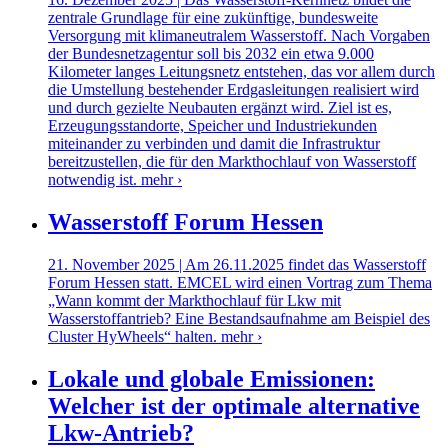
zentrale Grundlage für eine zukünftige, bundesweite
Versorgung mit klimaneutralem Wasserstoff. Nach Vorgaben
der Bundesnetzagentur soll bis 2032 ein etwa 9.000
Kilometer langes Leitungsnetz entstehen, das vor allem durch
die Umstellung bestehender Erdgasleitungen realisiert wird
und durch gezielte Neubauten ergänzt wird. Ziel ist es,
Erzeugungsstandorte, Speicher und Industriekunden
miteinander zu verbinden und damit die Infrastruktur
bereitzustellen, die für den Markthochlauf von Wasserstoff
notwendig ist.
mehr ›
Wasserstoff Forum Hessen
21. November 2025 | Am 26.11.2025 findet das Wasserstoff
Forum Hessen statt. EMCEL wird einen Vortrag zum Thema
„Wann kommt der Markthochlauf für Lkw mit
Wasserstoffantrieb? Eine Bestandsaufnahme am Beispiel des
Cluster HyWheels“ halten.
mehr ›
Lokale und globale Emissionen:
Welcher ist der optimale alternative
Lkw-Antrieb?