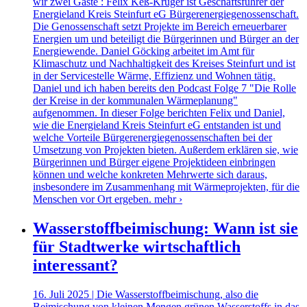
wir zwei Gäste : Felix Keß-Krüger ist Geschäftsführer der
Energieland Kreis Steinfurt eG Bürgerenergiegenossenschaft.
Die Genossenschaft setzt Projekte im Bereich erneuerbarer
Energien um und beteiligt die Bürgerinnen und Bürger an der
Energiewende. Daniel Göcking arbeitet im Amt für
Klimaschutz und Nachhaltigkeit des Kreises Steinfurt und ist
in der Servicestelle Wärme, Effizienz und Wohnen tätig.
Daniel und ich haben bereits den Podcast Folge 7 "Die Rolle
der Kreise in der kommunalen Wärmeplanung"
aufgenommen. In dieser Folge berichten Felix und Daniel,
wie die Energieland Kreis Steinfurt eG entstanden ist und
welche Vorteile Bürgerenergiegenossenschaften bei der
Umsetzung von Projekten bieten. Außerdem erklären sie, wie
Bürgerinnen und Bürger eigene Projektideen einbringen
können und welche konkreten Mehrwerte sich daraus,
insbesondere im Zusammenhang mit Wärmeprojekten, für die
Menschen vor Ort ergeben.
mehr ›
Wasserstoffbeimischung: Wann ist sie
für Stadtwerke wirtschaftlich
interessant?
16. Juli 2025 | Die Wasserstoffbeimischung, also die
Beimischung von kleinen Mengen grünen Wasserstoffs in das