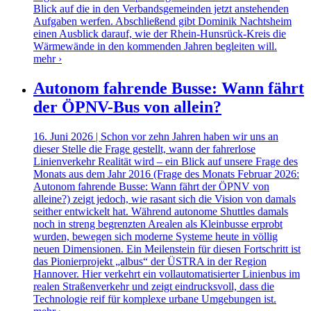
Blick auf die in den Verbandsgemeinden jetzt anstehenden
Aufgaben werfen. Abschließend gibt Dominik Nachtsheim
einen Ausblick darauf, wie der Rhein-Hunsrück-Kreis die
Wärmewände in den kommenden Jahren begleiten will.
mehr ›
Autonom fahrende Busse: Wann fährt
der ÖPNV-Bus von allein?
16. Juni 2026 | Schon vor zehn Jahren haben wir uns an
dieser Stelle die Frage gestellt, wann der fahrerlose
Linienverkehr Realität wird – ein Blick auf unsere Frage des
Monats aus dem Jahr 2016 (Frage des Monats Februar 2026:
Autonom fahrende Busse: Wann fährt der ÖPNV von
alleine?) zeigt jedoch, wie rasant sich die Vision von damals
seither entwickelt hat. Während autonome Shuttles damals
noch in streng begrenzten Arealen als Kleinbusse erprobt
wurden, bewegen sich moderne Systeme heute in völlig
neuen Dimensionen. Ein Meilenstein für diesen Fortschritt ist
das Pionierprojekt „albus“ der ÜSTRA in der Region
Hannover. Hier verkehrt ein vollautomatisierter Linienbus im
realen Straßenverkehr und zeigt eindrucksvoll, dass die
Technologie reif für komplexe urbane Umgebungen ist.