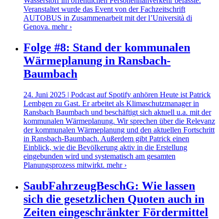
Wasserstoff im öffentlichen Personennahverkehr befasste.
Veranstaltet wurde das Event von der Fachzeitschrift
AUTOBUS in Zusammenarbeit mit der l’Università di
Genova.
mehr ›
Folge #8: Stand der kommunalen
Wärmeplanung in Ransbach-
Baumbach
24. Juni 2025 | Podcast auf Spotify anhören Heute ist Patrick
Lembgen zu Gast. Er arbeitet als Klimaschutzmanager in
Ransbach Baumbach und beschäftigt sich aktuell u.a. mit der
kommunalen Wärmeplanung. Wir sprechen über die Relevanz
der kommunalen Wärmeplanung und den aktuellen Fortschritt
in Ransbach-Baumbach. Außerdem gibt Patrick einen
Einblick, wie die Bevölkerung aktiv in die Erstellung
eingebunden wird und systematisch am gesamten
Planungsprozess mitwirkt.
mehr ›
SaubFahrzeugBeschG: Wie lassen
sich die gesetzlichen Quoten auch in
Zeiten eingeschränkter Fördermittel