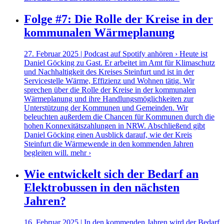
Folge #7: Die Rolle der Kreise in der
kommunalen Wärmeplanung
27. Februar 2025 | Podcast auf Spotify anhören › Heute ist
Daniel Göcking zu Gast. Er arbeitet im Amt für Klimaschutz
und Nachhaltigkeit des Kreises Steinfurt und ist in der
Servicestelle Wärme, Effizienz und Wohnen tätig. Wir
sprechen über die Rolle der Kreise in der kommunalen
Wärmeplanung und ihre Handlungsmöglichkeiten zur
Unterstützung der Kommunen und Gemeinden. Wir
beleuchten außerdem die Chancen für Kommunen durch die
hohen Konnexitätszahlungen in NRW. Abschließend gibt
Daniel Göcking einen Ausblick darauf, wie der Kreis
Steinfurt die Wärmewende in den kommenden Jahren
begleiten will.
mehr ›
Wie entwickelt sich der Bedarf an
Elektrobussen in den nächsten
Jahren?
16. Februar 2025 | In den kommenden Jahren wird der Bedarf