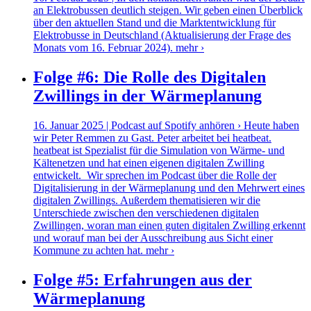
an Elektrobussen deutlich steigen. Wir geben einen Überblick
über den aktuellen Stand und die Marktentwicklung für
Elektrobusse in Deutschland (Aktualisierung der Frage des
Monats vom 16. Februar 2024).
mehr ›
Folge #6: Die Rolle des Digitalen
Zwillings in der Wärmeplanung
16. Januar 2025 | Podcast auf Spotify anhören › Heute haben
wir Peter Remmen zu Gast. Peter arbeitet bei heatbeat.
heatbeat ist Spezialist für die Simulation von Wärme- und
Kältenetzen und hat einen eigenen digitalen Zwilling
entwickelt. Wir sprechen im Podcast über die Rolle der
Digitalisierung in der Wärmeplanung und den Mehrwert eines
digitalen Zwillings. Außerdem thematisieren wir die
Unterschiede zwischen den verschiedenen digitalen
Zwillingen, woran man einen guten digitalen Zwilling erkennt
und worauf man bei der Ausschreibung aus Sicht einer
Kommune zu achten hat.
mehr ›
Folge #5: Erfahrungen aus der
Wärmeplanung