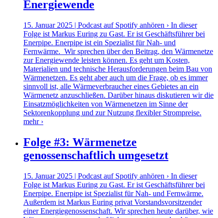
Energiewende
15. Januar 2025 | Podcast auf Spotify anhören › In dieser
Folge ist Markus Euring zu Gast. Er ist Geschäftsführer bei
Enerpipe. Enerpipe ist ein Spezialist für Nah- und
Fernwärme. Wir sprechen über den Beitrag, den Wärmenetze
zur Energiewende leisten können. Es geht um Kosten,
Materialien und technische Herausforderungen beim Bau von
Wärmenetzen. Es geht aber auch um die Frage, ob es immer
sinnvoll ist, alle Wärmeverbraucher eines Gebietes an ein
Wärmenetz anzuschließen. Darüber hinaus diskutieren wir die
Einsatzmöglichkeiten von Wärmenetzen im Sinne der
Sektorenkopplung und zur Nutzung flexibler Strompreise.
mehr ›
Folge #3: Wärmenetze
genossenschaftlich umgesetzt
15. Januar 2025 | Podcast auf Spotify anhören › In dieser
Folge ist Markus Euring zu Gast. Er ist Geschäftsführer bei
Enerpipe. Enerpipe ist Spezialist für Nah- und Fernwärme.
Außerdem ist Markus Euring privat Vorstandsvorsitzender
einer Energiegenossenschaft. Wir sprechen heute darüber, wie