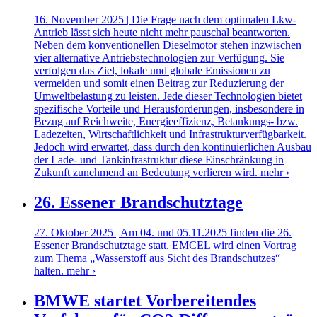
16. November 2025 | Die Frage nach dem optimalen Lkw-
Antrieb lässt sich heute nicht mehr pauschal beantworten.
Neben dem konventionellen Dieselmotor stehen inzwischen
vier alternative Antriebstechnologien zur Verfügung. Sie
verfolgen das Ziel, lokale und globale Emissionen zu
vermeiden und somit einen Beitrag zur Reduzierung der
Umweltbelastung zu leisten. Jede dieser Technologien bietet
spezifische Vorteile und Herausforderungen, insbesondere in
Bezug auf Reichweite, Energieeffizienz, Betankungs- bzw.
Ladezeiten, Wirtschaftlichkeit und Infrastrukturverfügbarkeit.
Jedoch wird erwartet, dass durch den kontinuierlichen Ausbau
der Lade- und Tankinfrastruktur diese Einschränkung in
Zukunft zunehmend an Bedeutung verlieren wird.
mehr ›
26. Essener Brandschutztage
27. Oktober 2025 | Am 04. und 05.11.2025 finden die 26.
Essener Brandschutztage statt. EMCEL wird einen Vortrag
zum Thema „Wasserstoff aus Sicht des Brandschutzes“
halten.
mehr ›
BMWE startet Vorbereitendes