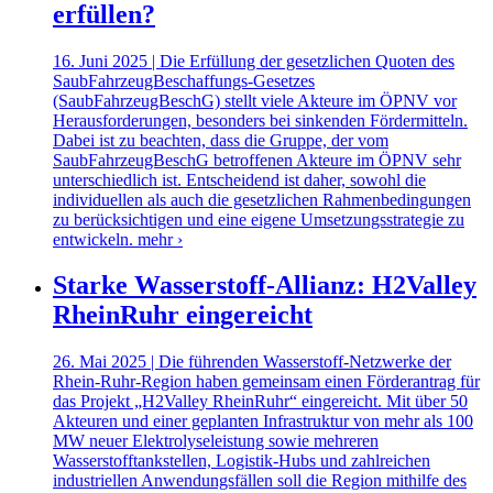
erfüllen?
16. Juni 2025 | Die Erfüllung der gesetzlichen Quoten des
SaubFahrzeugBeschaffungs-Gesetzes
(SaubFahrzeugBeschG) stellt viele Akteure im ÖPNV vor
Herausforderungen, besonders bei sinkenden Fördermitteln.
Dabei ist zu beachten, dass die Gruppe, der vom
SaubFahrzeugBeschG betroffenen Akteure im ÖPNV sehr
unterschiedlich ist. Entscheidend ist daher, sowohl die
individuellen als auch die gesetzlichen Rahmenbedingungen
zu berücksichtigen und eine eigene Umsetzungsstrategie zu
entwickeln.
mehr ›
Starke Wasserstoff-Allianz: H2Valley
RheinRuhr eingereicht
26. Mai 2025 | Die führenden Wasserstoff-Netzwerke der
Rhein-Ruhr-Region haben gemeinsam einen Förderantrag für
das Projekt „H2Valley RheinRuhr“ eingereicht. Mit über 50
Akteuren und einer geplanten Infrastruktur von mehr als 100
MW neuer Elektrolyseleistung sowie mehreren
Wasserstofftankstellen, Logistik-Hubs und zahlreichen
industriellen Anwendungsfällen soll die Region mithilfe des